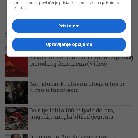
pristankom ili povlačenje pristanka u postavkama privatnosti i
kolačića.
Pristajem
PROMO
Upravljanje opcijama
POVEZANE VIJESTI
Krvavo crveno nebo u Indoneziji zbog
prirodnog fenomena (Video)
Banjalučanki glavna uloga u horor
filmu u Indoneziji
Da nije falilo 100 hiljada dolara,
tragedija mogla biti izbjegnuta
Indonezija: Broj žrtava će rasti –