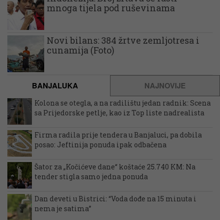
mnoga tijela pod ruševinama
Novi bilans: 384 žrtve zemljotresa i
cunamija (Foto)
BANJALUKA
NAJNOVIJE
Kolona se otegla, a na radilištu jedan radnik: Scena
sa Prijedorske petlje, kao iz Top liste nadrealista
Firma radila prije tendera u Banjaluci, pa dobila
posao: Jeftinija ponuda ipak odbačena
Šator za „Kočićeve dane“ koštaće 25.740 KM: Na
tender stigla samo jedna ponuda
Dan deveti u Bistrici: “Voda dođe na 15 minuta i
nema je satima”