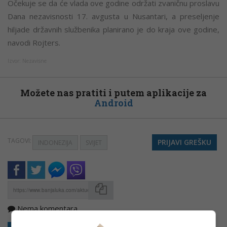
Očekuje se da će vlada ove godine održati zvaničnu proslavu
Dana nezavisnosti 17. avgusta u Nusantari, a preseljenje
hiljade državnih službenika planirano je do kraja ove godine,
navodi Rojters.
Izvor: Nezavisne
Možete nas pratiti i putem aplikacije za
Android
TAGOVI:
PRIJAVI GREŠKU
INDONEZIJA
SVIJET
Nema komentara
Kopirati