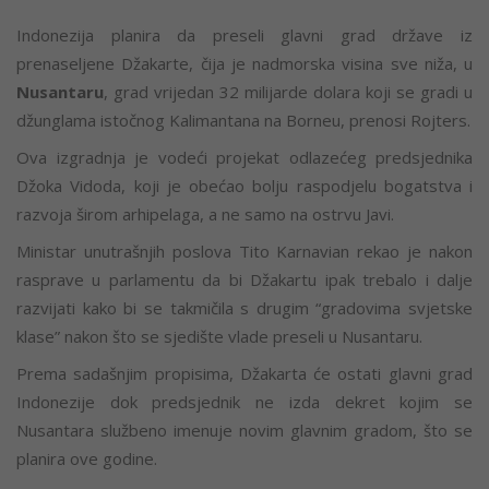
Indonezija planira da preseli glavni grad države iz
prenaseljene Džakarte, čija je nadmorska visina sve niža, u
Nusantaru
, grad vrijedan 32 milijarde dolara koji se gradi u
džunglama istočnog Kalimantana na Borneu, prenosi Rojters.
Ova izgradnja je vodeći projekat odlazećeg predsjednika
Džoka Vidoda, koji je obećao bolju raspodjelu bogatstva i
razvoja širom arhipelaga, a ne samo na ostrvu Javi.
Ministar unutrašnjih poslova Tito Karnavian rekao je nakon
rasprave u parlamentu da bi Džakartu ipak trebalo i dalje
razvijati kako bi se takmičila s drugim “gradovima svjetske
klase” nakon što se sjedište vlade preseli u Nusantaru.
Prema sadašnjim propisima, Džakarta će ostati glavni grad
Indonezije dok predsjednik ne izda dekret kojim se
Nusantara službeno imenuje novim glavnim gradom, što se
planira ove godine.