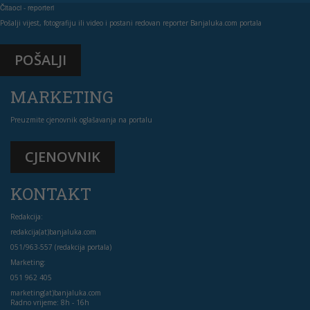
Čitaoci - reporteri
Pošalji vijest, fotografiju ili video i postani redovan reporter Banjaluka.com portala
POŠALJI
MARKETING
Preuzmite cjenovnik oglašavanja na portalu
CJENOVNIK
KONTAKT
Redakcija:
redakcija(at)banjaluka.com
051/963-557 (redakcija portala)
Marketing:
051 962 405
marketing(at)banjaluka.com
Radno vrijeme: 8h - 16h