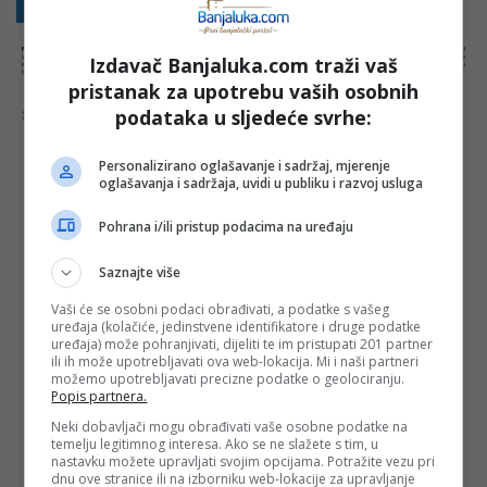
Sakrij sve komentare
Prikaži komentare
NAPOMENA:
Komentari odražavaju stavove njihovih autora, a ne nužno i stavove internet portala Banjaluka.com. Molimo korisnike da se suzdrže od
Izdavač Banjaluka.com traži vaš
vrijeđanja, psovanja i vulgarnog izražavanja. Portal Banjaluka.com zadržava pravo da obriše komentar bez najave i objašnjenja. Zbog velikog broja
komentara Banjaluka.com nije dužan obrisati sve komentare koji krše pravila. Kao čitalac takođe prihvatate mogućnost da među komentarima mogu
biti pronađeni sadržaji koji mogu biti u suprotnosti sa vašim vjerskim, moralnim i drugim načelima i uvjerenjima.
pristanak za upotrebu vaših osobnih
podataka u sljedeće svrhe:
Šta mislite o ovoj temi?
Personalizirano oglašavanje i sadržaj, mjerenje
oglašavanja i sadržaja, uvidi u publiku i razvoj usluga
Vaša e-mail adresa neće biti objavljena. Sva polja su
Pohrana i/ili pristup podacima na uređaju
obavezna!
Ime
*
Saznajte više
Vaši će se osobni podaci obrađivati, a podatke s vašeg
uređaja (kolačiće, jedinstvene identifikatore i druge podatke
Email
*
uređaja) može pohranjivati, dijeliti te im pristupati 201 partner
ili ih može upotrebljavati ova web-lokacija. Mi i naši partneri
možemo upotrebljavati precizne podatke o geolociranju.
Komentar
Popis partnera.
Neki dobavljači mogu obrađivati vaše osobne podatke na
temelju legitimnog interesa. Ako se ne slažete s tim, u
nastavku možete upravljati svojim opcijama. Potražite vezu pri
dnu ove stranice ili na izborniku web-lokacije za upravljanje