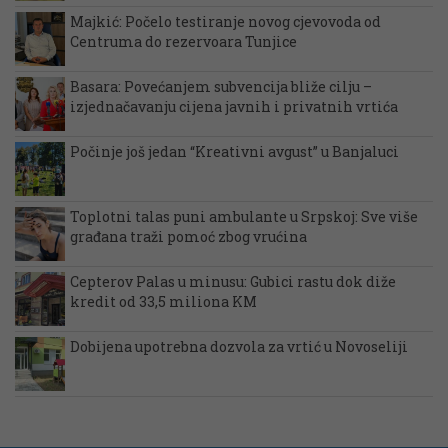
Majkić: Počelo testiranje novog cjevovoda od
Centruma do rezervoara Tunjice
Basara: Povećanjem subvencija bliže cilju –
izjednačavanju cijena javnih i privatnih vrtića
Počinje još jedan “Kreativni avgust” u Banjaluci
Toplotni talas puni ambulante u Srpskoj: Sve više
građana traži pomoć zbog vrućina
Cepterov Palas u minusu: Gubici rastu dok diže
kredit od 33,5 miliona KM
Dobijena upotrebna dozvola za vrtić u Novoseliji