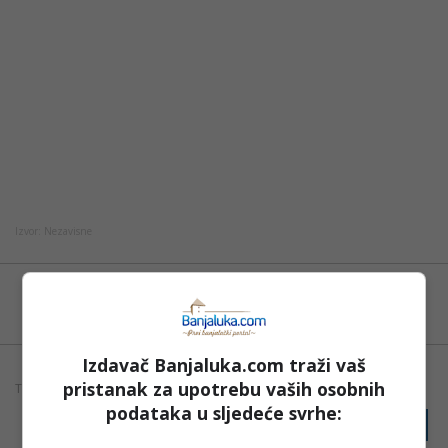
Izvor: Nezavisne
Možete nas pratiti i putem aplikacije za
Android
Izdavač Banjaluka.com traži vaš
pristanak za upotrebu vaših osobnih
TAGOVI:
BIJELJINA
FOTO
ODRON
SAOBRAĆAJ
TUZLA
podataka u sljedeće svrhe:
PRIJAVI GREŠKU