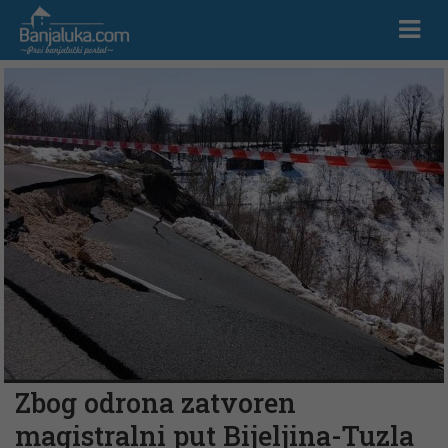
Zbog odrona zatvoren
magistralni put Bijeljina-Tuzla