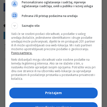
Personalizirano oglašavanje i sadržaj, mjerenje
oglašavanja i sadržaja, uvidi u publiku i razvoj usluga
Pohrana i/ili pristup podacima na uređaju
Nema komentara
Kopirati
Saznajte više
Vaši će se osobni podaci obrađivati, a podatke s vašeg
Sakrij sve komentare
Prikaži komentare
uređaja (kolačiće, jedinstvene identifikatore i druge podatke
uređaja) može pohranjivati, dijeliti te im pristupati 201 partner
ili ih može upotrebljavati ova web-lokacija. Mi i naši partneri
NAPOMENA:
Komentari odražavaju stavove njihovih autora, a ne nužno i stavove internet portala Banjaluka.com. Molimo korisnike da se suzdrže od
vrijeđanja, psovanja i vulgarnog izražavanja. Portal Banjaluka.com zadržava pravo da obriše komentar bez najave i objašnjenja. Zbog velikog broja
možemo upotrebljavati precizne podatke o geolociranju.
komentara Banjaluka.com nije dužan obrisati sve komentare koji krše pravila. Kao čitalac takođe prihvatate mogućnost da među komentarima mogu
biti pronađeni sadržaji koji mogu biti u suprotnosti sa vašim vjerskim, moralnim i drugim načelima i uvjerenjima.
Popis partnera.
Šta mislite o ovoj temi?
Neki dobavljači mogu obrađivati vaše osobne podatke na
temelju legitimnog interesa. Ako se ne slažete s tim, u
nastavku možete upravljati svojim opcijama. Potražite vezu pri
dnu ove stranice ili na izborniku web-lokacije za upravljanje
pristankom ili povlačenje pristanka u postavkama privatnosti i
kolačića.
Vaša e-mail adresa neće biti objavljena. Sva polja su
obavezna!
Ime
*
Pristajem
Email
*