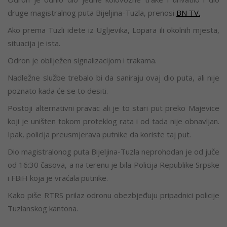
druge magistralnog puta Bijeljina-Tuzla, prenosi
BN TV.
Ako prema Tuzli idete iz Ugljevika, Lopara ili okolnih mjesta,
situacija je ista.
Odron je obilježen signalizacijom i trakama.
Nadležne službe trebalo bi da saniraju ovaj dio puta, ali nije
poznato kada će se to desiti.
Postoji alternativni pravac ali je to stari put preko Majevice
koji je uništen tokom proteklog rata i od tada nije obnavljan.
Ipak, policija preusmjerava putnike da koriste taj put.
Dio magistralonog puta Bijeljina-Tuzla neprohodan je od juče
od 16:30 časova, a na terenu je bila Policija Republike Srpske
i FBiH koja je vraćala putnike.
Kako piše RTRS prilaz odronu obezbjeđuju pripadnici policije
Tuzlanskog kantona.