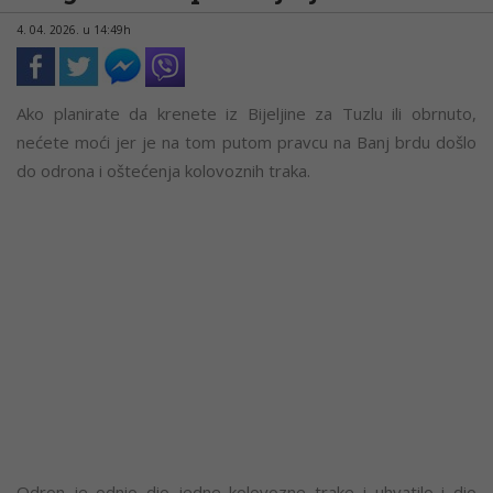
4. 04. 2026. u 14:49h
Ako planirate da krenete iz Bijeljine za Tuzlu ili obrnuto,
nećete moći jer je na tom putom pravcu na Banj brdu došlo
do odrona i oštećenja kolovoznih traka.
Odron je odnio dio jedne kolovozne trake i uhvatilo i dio