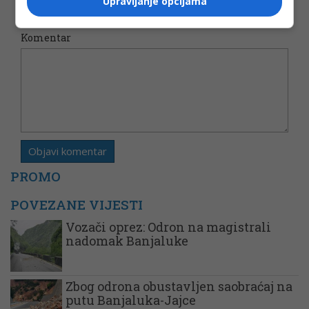
Upravljanje opcijama
Komentar
PROMO
POVEZANE VIJESTI
Vozači oprez: Odron na magistrali
nadomak Banjaluke
Zbog odrona obustavljen saobraćaj na
putu Banjaluka-Jajce