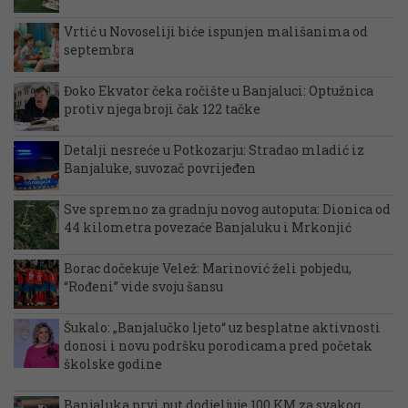
Vrtić u Novoseliji biće ispunjen mališanima od
septembra
Đoko Ekvator čeka ročište u Banjaluci: Optužnica
protiv njega broji čak 122 tačke
Detalji nesreće u Potkozarju: Stradao mladić iz
Banjaluke, suvozač povrijeđen
Sve spremno za gradnju novog autoputa: Dionica od
44 kilometra povezaće Banjaluku i Mrkonjić
Borac dočekuje Velež: Marinović želi pobjedu,
“Rođeni” vide svoju šansu
Šukalo: „Banjalučko ljeto“ uz besplatne aktivnosti
donosi i novu podršku porodicama pred početak
školske godine
Banjaluka prvi put dodjeljuje 100 KM za svakog