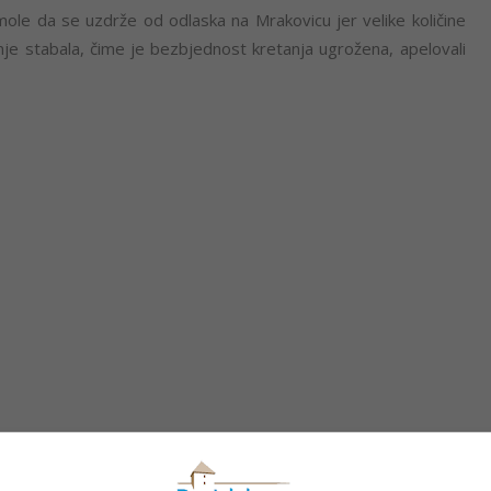
 mole da se uzdrže od odlaska na Mrakovicu jer velike količine
nje stabala, čime je bezbjednost kretanja ugrožena, apelovali