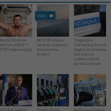
VIDEO
Đorđe Ždrale se
MUP RS objavio
Tragedija u
skriva u FBiH? I
snimak požara iz
Laktašima: Evo od
FUP traga za njim
helikoptera
čega je umrla žena
(Video)
čije tijelo je
nađeno ispred
porodične kuće
CIK BiH kaznio
Cijene dizela
Gužve na izlazu iz