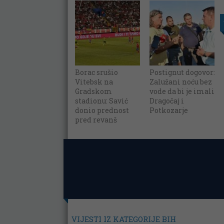
Borac srušio
Postignut dogovor:
Vitebsk na
Zalužani noću bez
Gradskom
vode da bi je imali
stadionu: Savić
Dragočaj i
donio prednost
Potkozarje
pred revanš
VIJESTI IZ KATEGORIJE BIH