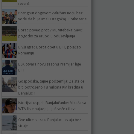
revanš
Postignut dogovor: Zalužani noću bez
vode da bi je imali Dragočaj i Potkozarje
Borac poveo protiv ML Vitebska: Savić
pogodio za erupciju oduševljenja
Bivši igrač Borca opet u BiH, pojačao
Romaniju
BSK otvara novu sezonu Premijer lige
BiH
Gospodska, tajne podzemlja: Za šta će
biti potrošeno 18 miliona KM kredita u
Banjaluci?
Istorijski uspjeh Banjalučanke: Mikača sa
WTA liste najavljuje još veće ciljeve
Ove ulice sutra u Banjaluci ostaju bez
struje