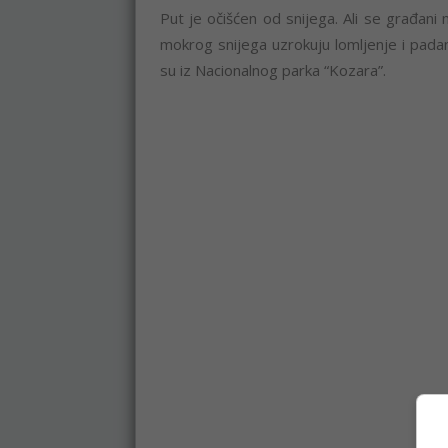
Put je očišćen od snijega. Ali se građani
mokrog snijega uzrokuju lomljenje i pada
su iz Nacionalnog parka “Kozara”.