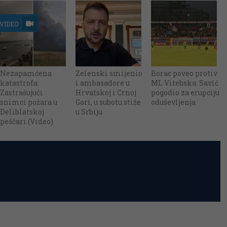
VIDEO
Nezapamćena
Zelenski smijenio
Borac poveo protiv
katastrofa:
i ambasadore u
ML Vitebska: Savić
Zastrašujući
Hrvatskoj i Crnoj
pogodio za erupciju
snimci požara u
Gori, u subotu stiže
oduševljenja
Deliblatskoj
u Srbiju
peščari (Video)