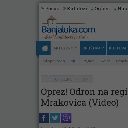
Posao
Katalozi
Oglasi
Najn
AKTUELNO
DRUŠTVO
KULTURA
Poljoprivreda
BiH
Region
Svijet
Projeka
AKTUELNO
BIH
Oprez! Odron na reg
Mrakovica (Video)