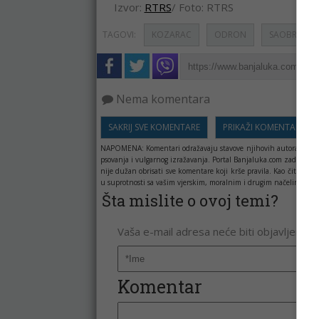
Izvor:
RTRS
/ Foto: RTRS
TAGOVI:
KOZARAC
ODRON
SAOBRAĆAJ
Nema komentara
SAKRIJ SVE KOMENTARE
PRIKAŽI KOMENTARE
NAPOMENA:
Komentari odražavaju stavove njihovih autora, a ne 
psovanja i vulgarnog izražavanja. Portal Banjaluka.com zadržava 
nije dužan obrisati sve komentare koji krše pravila. Kao čitala
u suprotnosti sa vašim vjerskim, moralnim i drugim načelima i uv
Šta mislite o ovoj temi?
Vaša e-mail adresa neće biti objavljena. 
Komentar