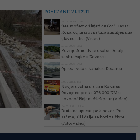
POVEZANE VIJESTI
29. 07. 2025. | 11:53
“Ne možemo živjeti ovako” Haos u
Kozarcu, masovna tuča snimljena na
glavnoj ulici (Video)
10. 07. 2025. | 18:02
Povrijeđene dvije osobe: Detalji
saobraćajke u Kozarcu
10. 07. 2025. | 17:05
Oprez: Auto u kanalu u Kozarcu
1. 01. 2025. | 12:18
Nevjerovatna sreća u Kozarcu:
Osvojeno preko 276.000 KM u
novogodišnjem džekpotu! (Video)
24. 08. 2021. | 22:41
Brutalno upucan pekinezer: Pun
sačme, ali i dalje se bori za život
(Foto/Video)