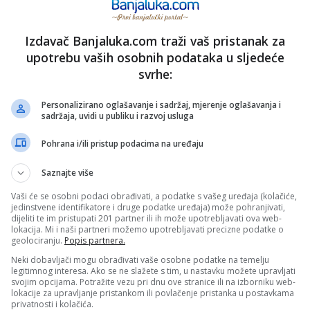
PRIJAVI GREŠKU
VIDEO
Izdavač Banjaluka.com traži vaš pristanak za
upotrebu vaših osobnih podataka u sljedeće
svrhe:
Kopirati
Personalizirano oglašavanje i sadržaj, mjerenje oglašavanja i
sadržaja, uvidi u publiku i razvoj usluga
Pohrana i/ili pristup podacima na uređaju
nužno i stavove internet portala Banjaluka.com. Molimo korisnike da se suzdrže od vrijeđanja,
pravo da obriše komentar bez najave i objašnjenja. Zbog velikog broja komentara Banjaluka.com
c takođe prihvatate mogućnost da među komentarima mogu biti pronađeni sadržaji koji mogu biti
Saznajte više
jerenjima.
Vaši će se osobni podaci obrađivati, a podatke s vašeg uređaja (kolačiće,
jedinstvene identifikatore i druge podatke uređaja) može pohranjivati,
dijeliti te im pristupati 201 partner ili ih može upotrebljavati ova web-
Sva polja su obavezna!
lokacija. Mi i naši partneri možemo upotrebljavati precizne podatke o
geolociranju.
Popis partnera.
Neki dobavljači mogu obrađivati vaše osobne podatke na temelju
legitimnog interesa. Ako se ne slažete s tim, u nastavku možete upravljati
svojim opcijama. Potražite vezu pri dnu ove stranice ili na izborniku web-
lokacije za upravljanje pristankom ili povlačenje pristanka u postavkama
privatnosti i kolačića.