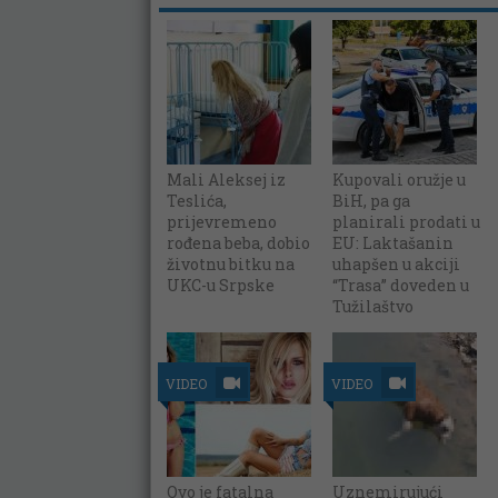
Mali Aleksej iz
Kupovali oružje u
Teslića,
BiH, pa ga
prijevremeno
planirali prodati u
rođena beba, dobio
EU: Laktašanin
životnu bitku na
uhapšen u akciji
UKC-u Srpske
“Trasa” doveden u
Tužilaštvo
VIDEO
VIDEO
Ovo je fatalna
Uznemirujući