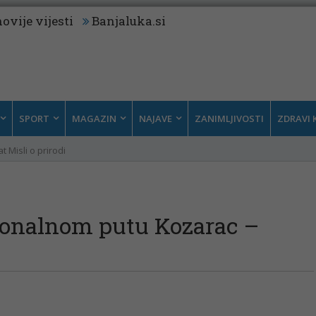
ovije vijesti
Banjaluka.si
SPORT
MAGAZIN
NAJAVE
ZANIMLJIVOSTI
ZDRAVI 
t Misli o prirodi
ionalnom putu Kozarac –