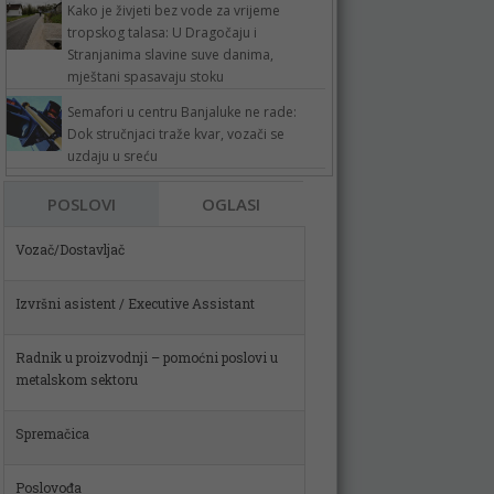
Kako je živjeti bez vode za vrijeme
tropskog talasa: U Dragočaju i
Stranjanima slavine suve danima,
mještani spasavaju stoku
Semafori u centru Banjaluke ne rade:
Dok stručnjaci traže kvar, vozači se
uzdaju u sreću
Vozač/Dostavljač
POSLOVI
OGLASI
Izvršni asistent / Executive Assistant
Radnik u proizvodnji – pomoćni poslovi u
metalskom sektoru
Spremačica
Poslovođa
Skladištar (m)