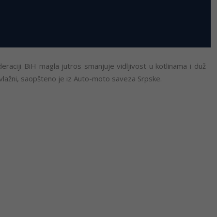
eraciji BiH magla jutros smanjuje vidljivost u kotlinama i duž
 vlažni, saopšteno je iz Auto-moto saveza Srpske.