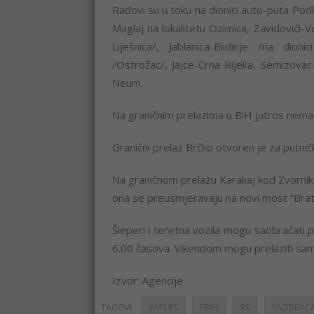
Radovi su u toku na dionici auto-puta Pod
Maglaj na lokalitetu Ozimica, Zavidovići-
Liješnica/, Jablanica-Blidinje /na dioni
/Ostrožac/, Jajce-Crna Rijeka, Semizovac
Neum.
Na graničnim prelazima u BiH jutros nema 
Granični prelaz Brčko otvoren je za putničk
Na graničnom prelazu Karakaj kod Zvornika
ona se preusmjeravaju na novi most “Bratol
Šleperi i teretna vozila mogu saobraćati
6.00 časova. Vikendom mogu prelaziti sa
Izvor: Agencije
TAGOVI:
AMS RS
FBIH
RS
SAOBRAĆA