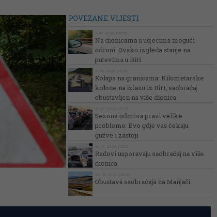
POVEZANE VIJESTI
3. 08. 2026. | 08:52
Na dionicama u usjecima mogući
odroni: Ovako izgleda stanje na
putevima u BiH
2. 08. 2026. | 09:35
Kolaps na granicama: Kilometarske
kolone na izlazu iz BiH, saobraćaj
obustavljen na više dionica
31. 07. 2026. | 07:53
Sezona odmora pravi velike
probleme: Evo gdje vas čekaju
gužve i zastoji
30. 07. 2026. | 08:18
Radovi usporavaju saobraćaj na više
dionica
29. 07. 2026. | 08:20
Obustava saobraćaja na Manjači