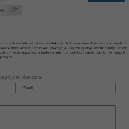
Kopirati
nužno i stavove internet portala Banjaluka.com. Molimo korisnike da se suzdrže od vrijeđanja,
pravo da obriše komentar bez najave i objašnjenja. Zbog velikog broja komentara Banjaluka.com
c takođe prihvatate mogućnost da među komentarima mogu biti pronađeni sadržaji koji mogu biti
jerenjima.
Sva polja su obavezna!