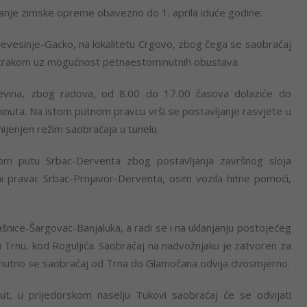
anje zimske opreme obavezno do 1. aprila iduće godine.
Nevesinje-Gacko, na lokalitetu Crgovo, zbog čega se saobraćaj
 trakom uz mogućnost petnaestominutnih obustava.
evina, zbog radova, od 8.00 do 17.00 časova dolaziće do
nuta. Na istom putnom pravcu vrši se postavljanje rasvjete u
mijenjen režim saobraćaja u tunelu.
nom putu Srbac-Derventa zbog postavljanja završnog sloja
ni pravac Srbac-Prnjavor-Derventa, osim vozila hitne pomoći,
šnice-Šargovac-Banjaluka, a radi se i na uklanjanju postojećeg
 Trnu, kod Roguljića. Saobraćaj na nadvožnjaku je zatvoren za
Trenutno se saobraćaj od Trna do Glamočana odvija dvosmjerno.
ut, u prijedorskom naselju Tukovi saobraćaj će se odvijati