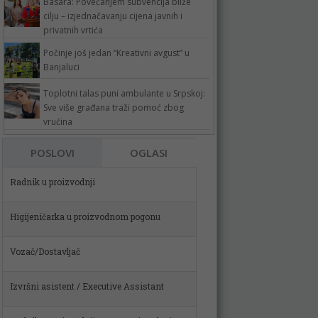
Basara: Povećanjem subvencija bliže
cilju – izjednačavanju cijena javnih i
privatnih vrtića
Počinje još jedan “Kreativni avgust” u
Banjaluci
Toplotni talas puni ambulante u Srpskoj:
Sve više građana traži pomoć zbog
vrućina
POSLOVI
OGLASI
Higijeničarka u proizvodnom pogonu
Vozač/Dostavljač
Izvršni asistent / Executive Assistant
Radnik u proizvodnji – pomoćni poslovi u
metalskom sektoru