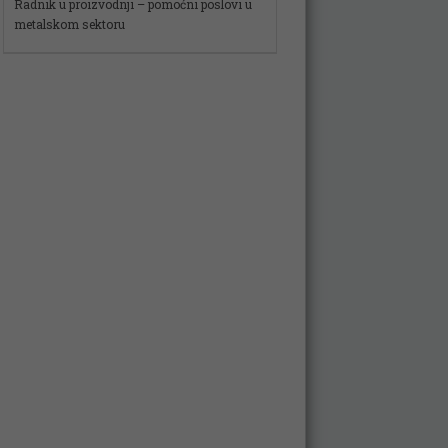
Spremačica
Više pozicija
VOZAČ
Vozač – Dostavljač
Skladišni radnik – magacioner
Radnik u proizvodnji