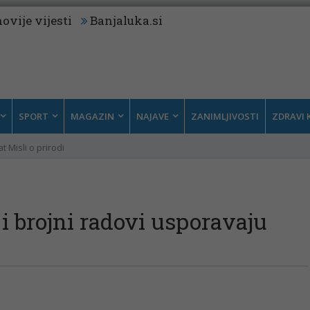
ovije vijesti
Banjaluka.si
SPORT
MAGAZIN
NAJAVE
ZANIMLJIVOSTI
ZDRAVI 
t Misli o prirodi
 i brojni radovi usporavaju