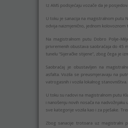
Iz AMS podsjećaju vozače da je posjedov
U toku je sanacija na magistralnom putu 
odvija naizmjenično, jednom kolovoznom
Na magistralnom putu Dobro Polje-Milj
privremenih obustava saobraćaja do 45 mi
tunelu “Sijeračke stijene”, zbog čega je iz
Saobraćaj je obustavljen na magistral
asfalta. Vozila se preusmjeravaju na put
vatrogasnih i vozila lokalnog stanovništva.
U toku su radovi na magistralnom putu Kla
i nanošenju novih nosača na nadvožnjaku u
sve kategorije vozila kao i za pješake. 
Zbog sanacije trotoara uz magistralni p