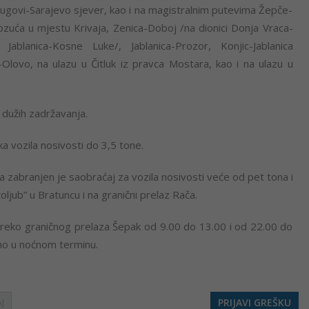
lugovi-Sarajevo sjever, kao i na magistralnim putevima Žepče-
Vozuća u mjestu Krivaja, Zenica-Doboj /na dionici Donja Vraca-
ci Jablanica-Kosne Luke/, Jablanica-Prozor, Konjic-Jablanica
-Olovo, na ulazu u Čitluk iz pravca Mostara, kao i na ulazu u
dužih zadržavanja.
a vozila nosivosti do 3,5 tone.
 zabranjen je saobraćaj za vozila nosivosti veće od pet tona i
jub” u Bratuncu i na granični prelaz Rača.
 preko graničnog prelaza Šepak od 9.00 do 13.00 i od 22.00 do
mo u noćnom terminu.
PRIJAVI GREŠKU
J