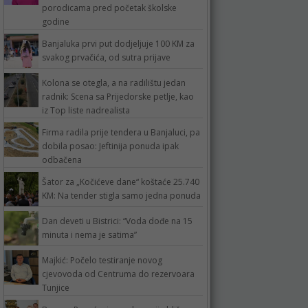
porodicama pred početak školske
godine
Banjaluka prvi put dodjeljuje 100 KM za
svakog prvačića, od sutra prijave
Kolona se otegla, a na radilištu jedan
radnik: Scena sa Prijedorske petlje, kao
iz Top liste nadrealista
Firma radila prije tendera u Banjaluci, pa
dobila posao: Jeftinija ponuda ipak
odbačena
Šator za „Kočićeve dane“ koštaće 25.740
KM: Na tender stigla samo jedna ponuda
Dan deveti u Bistrici: “Voda dođe na 15
minuta i nema je satima”
Majkić: Počelo testiranje novog
cjevovoda od Centruma do rezervoara
Tunjice