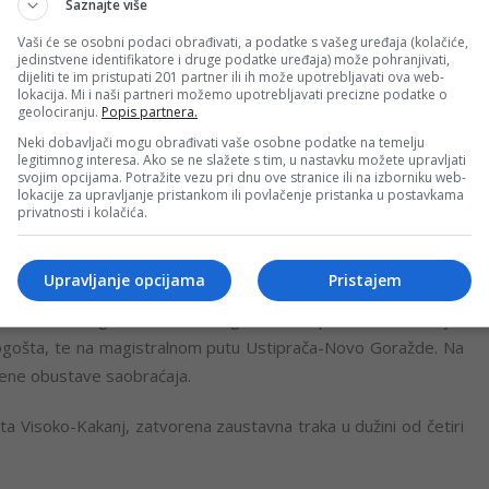
Saznajte više
cama magistralnom Dragotinja-Prijedor i Orlovača-Trnopolje
Vaši će se osobni podaci obrađivati, a podatke s vašeg uređaja (kolačiće,
ju ovih puteva i Omladinskog puta u Prijedoru.
jedinstvene identifikatore i druge podatke uređaja) može pohranjivati,
dijeliti te im pristupati 201 partner ili ih može upotrebljavati ova web-
lokacija. Mi i naši partneri možemo upotrebljavati precizne podatke o
 puta Brod na Drini /Foča/-Hum /Šćepan Polje/, izmijenjen je
geolociranju.
Popis partnera.
Neki dobavljači mogu obrađivati vaše osobne podatke na temelju
legitimnog interesa. Ako se ne slažete s tim, u nastavku možete upravljati
svojim opcijama. Potražite vezu pri dnu ove stranice ili na izborniku web-
jedor-Kozarac-Lamovita, Crkvina-Modriča i Rudanka-Doboj
lokacije za upravljanje pristankom ili povlačenje pristanka u postavkama
aja zbog uključivanja i isključivanja mehanizacije koja je
privatnosti i kolačića.
Upravljanje opcijama
Pristajem
 Han Derventa na magistralnom putu dionica Lapišnica-
, zatim u Rogoušićima na magistralnom putu Podromanija-
gošta, te na magistralnom putu Ustiprača-Novo Goražde. Na
ene obustave saobraćaja.
ta Visoko-Kakanj, zatvorena zaustavna traka u dužini od četiri