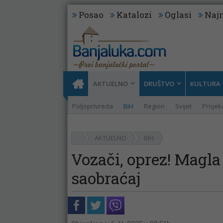
Posao
Katalozi
Oglasi
Najn
AKTUELNO
DRUŠTVO
KULTURA
Poljoprivreda
BiH
Region
Svijet
Projeka
AKTUELNO
BIH
Vozači, oprez! Magla
saobraćaj