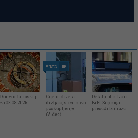
VIDEO
Dnevni horoskop
Cijene dizela
Detalji ubistva u
za 08.08.2026.
divljaju, stiže novo
BiH: Supruga
poskupljenje
presudila mužu
(Video)