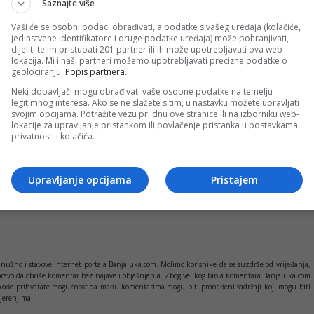
Saznajte više
mu Republike Srpske odbačen je zbog nenadležnosti Ustavnog
enju.
Vaši će se osobni podaci obrađivati, a podatke s vašeg uređaja (kolačiće,
jedinstvene identifikatore i druge podatke uređaja) može pohranjivati,
dijeliti te im pristupati 201 partner ili ih može upotrebljavati ova web-
m slučaju radi o zakonima koje je donijela Narodna skupština
lokacija. Mi i naši partneri možemo upotrebljavati precizne podatke o
geolociranju.
Popis partnera.
o dvije institucije BiH koje bi mogle da imaju konkurentnu
Neki dobavljači mogu obrađivati vaše osobne podatke na temelju
og toga ne postoji ni spor o tom pitanju.
legitimnog interesa. Ako se ne slažete s tim, u nastavku možete upravljati
svojim opcijama. Potražite vezu pri dnu ove stranice ili na izborniku web-
lokacije za upravljanje pristankom ili povlačenje pristanka u postavkama
privatnosti i kolačića.
PRIJAVI GREŠKU
Upravljanje opcijama
Pristajem
Kopirati
nužno i stavove internet portala Banjaluka.com. Molimo korisnike da se suzdrže od vrijeđanja,
pravo da obriše komentar bez najave i objašnjenja. Zbog velikog broja komentara Banjaluka.com
c takođe prihvatate mogućnost da među komentarima mogu biti pronađeni sadržaji koji mogu biti
jerenjima.