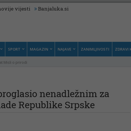
ovije vijesti
Banjaluka.si
SPORT
MAGAZIN
NAJAVE
ZANIMLJIVOSTI
ZDRAVI 
t Misli o prirodi
proglasio nenadležnim za
lade Republike Srpske