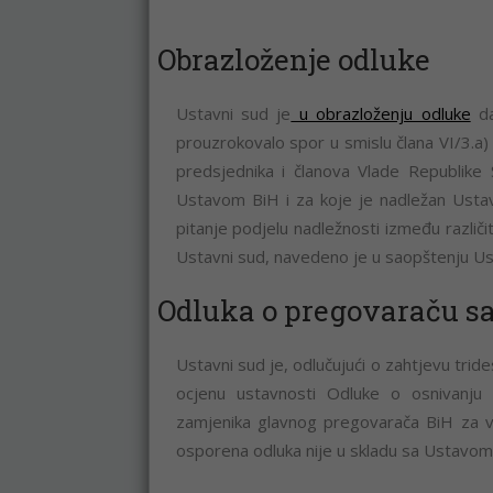
Obrazloženje odluke
Ustavni sud je
u obrazloženju odluke
da
prouzrokovalo spor u smislu člana VI/3.a) 
predsjednika i članova Vlade Republike
Ustavom BiH i za koje je nadležan Ustavn
pitanje podjelu nadležnosti između različitih
Ustavni sud, navedeno je u saopštenju U
Odluka o pregovaraču s
Ustavni sud je, odlučujući o zahtjevu tri
ocjenu ustavnosti Odluke o osnivanju 
zamjenika glavnog pregovarača BiH za vo
osporena odluka nije u skladu sa Ustavom