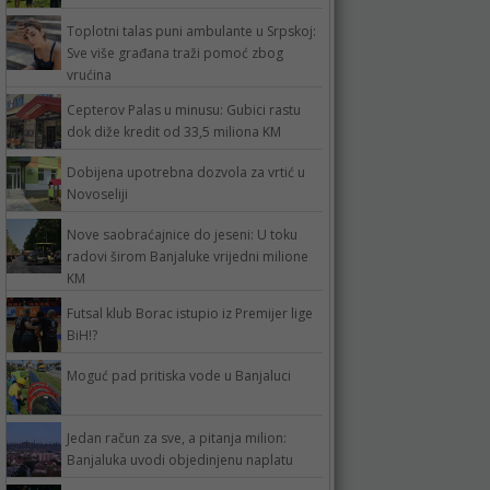
Toplotni talas puni ambulante u Srpskoj:
Sve više građana traži pomoć zbog
vrućina
Cepterov Palas u minusu: Gubici rastu
dok diže kredit od 33,5 miliona KM
Dobijena upotrebna dozvola za vrtić u
Novoseliji
Nove saobraćajnice do jeseni: U toku
radovi širom Banjaluke vrijedni milione
KM
Futsal klub Borac istupio iz Premijer lige
BiH!?
Moguć pad pritiska vode u Banjaluci
Jedan račun za sve, a pitanja milion:
Banjaluka uvodi objedinjenu naplatu