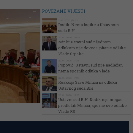
POVEZANE VIJESTI
3. 07. 2026. | 14:32
Dodik: Nema logike u Ustavnom
sudu BiH
26. 01. 2026. | 20:35
Minić: Ustavni sud nijednom
odlukom nije doveo u pitanje odluke
Vlade Srpske
23. 01. 2026. | 17:33
Popović: Ustavni sud nije nadležan,
nema spornih odluka Vlade
23. 01. 2026. | 17:06
Reakcija Save Minića na odluku
Ustavnog suda BiH
23. 01. 2026. | 15:25
Ustavni sud BiH: Dodik nije mogao
predložiti Minića, sporne sve odluke
Vlade RS