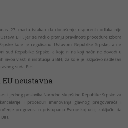
nas 27. marta istakao da donošenje osporenih odluka nije
Ustava BiH, jer se radi o pitanju pravilnosti procedure izbora
 Srpske koje je regulisano Ustavom Republike Srpske, a ne
i sud Republike Srpske, a koje ni na koji način ne dovodi u
 nivoa vlasti ili institucija u BiH, za koje je isključivo nadležan
stavnog suda BiH.
a EU neustavna
deset i jednog poslanika Narodne skupštine Republike Srpske za
kancelarije i proceduri imenovanja glavnog pregovarača i
đenje pregovora o pristupanju Evropskoj uniji, zaključio da
 BiH.