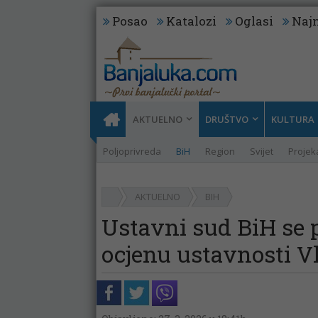
Posao
Katalozi
Oglasi
Najn
AKTUELNO
DRUŠTVO
KULTURA
Poljoprivreda
BiH
Region
Svijet
Projeka
AKTUELNO
BIH
Ustavni sud BiH se 
ocjenu ustavnosti V