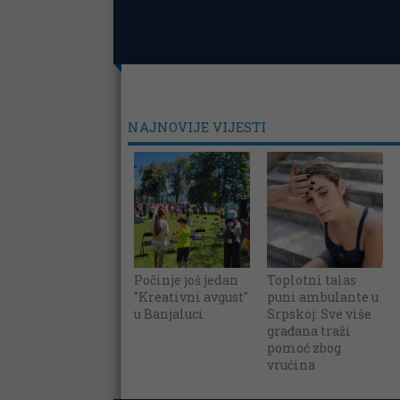
NAJNOVIJE VIJESTI
Počinje još jedan
Toplotni talas
"Kreativni avgust"
puni ambulante u
u Banjaluci
Srpskoj: Sve više
građana traži
pomoć zbog
vrućina