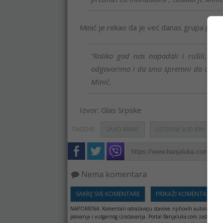
Minić je rekao da je već danas grupa poslan
“Koliko god nas napadali i rušili, pr
odgovorimo i da smo spremni da omoguć
Minić.
Izvor: Glas Srpske
TAGOVI:
SAVO MINIĆ
USTAVNI SUD BIH
Nema komentara
SAKRIJ SVE KOMENTARE
PRIKAŽI KOMENTARE
NAPOMENA:
Komentari odražavaju stavove njihovih autora, a ne 
psovanja i vulgarnog izražavanja. Portal Banjaluka.com zadržava 