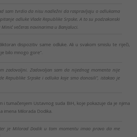
ad sam tvrdio da nisu nadležni da raspravljaju o odlukama
pitanje odluke Vlade Republike Srpske. A to su podzakonski
o je Minić večeras novinarima u Banjaluci.
ktoran dispozitiv same odluke. Ali u svakom smislu te riječi,
e je bilo mnogo gore”.
im zadovoljni. Zadovoljan sam da nijednog momenta nije
e Republike Srpske i odluka koje smo donosili”, istakao je
com i tumačenjem Ustavnog suda BiH, koje pokazuje da je njima
nja imena Milorada Dodika.
 Jer je Milorad Dodik u tom momentu imao pravo da me
.