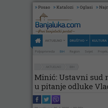
Posao
Katalozi
Oglasi
Najn
AKTUELNO
DRUŠTVO
KULTURA
Poljoprivreda
BiH
Region
Svijet
Projeka
AKTUELNO
BIH
Minić: Ustavni sud 
u pitanje odluke Vl