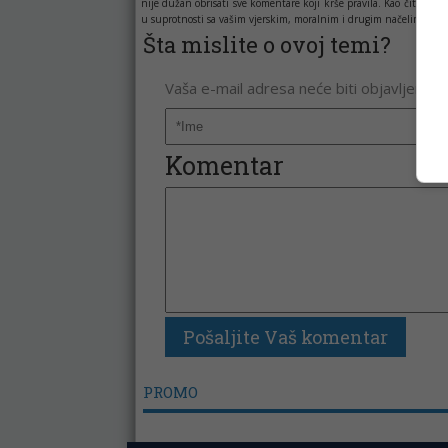
nije dužan obrisati sve komentare koji krše pravila. Kao čitala
u suprotnosti sa vašim vjerskim, moralnim i drugim načelima i uv
Šta mislite o ovoj temi?
Vaša e-mail adresa neće biti objavljena. 
Komentar
PROMO