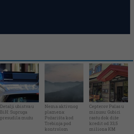
Detalji ubistva u
Nema aktivnog
Cepterov Palas u
BiH: Supruga
plamena:
minusu: Gubici
presudila mužu
Požarišta kod
rastu dok diže
Trebinja pod
kredit od 33,5
kontrolom
miliona KM