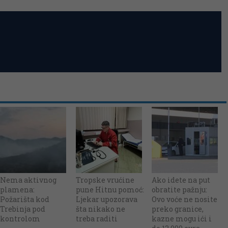
Nema aktivnog
Tropske vrućine
Ako idete na put
plamena:
pune Hitnu pomoć:
obratite pažnju:
Požarišta kod
Ljekar upozorava
Ovo voće ne nosite
Trebinja pod
šta nikako ne
preko granice,
kontrolom
treba raditi
kazne mogu ići i