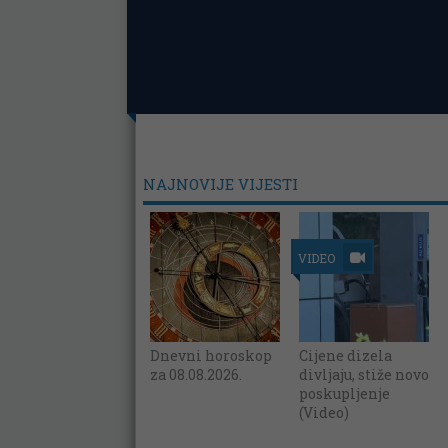
NAJNOVIJE VIJESTI
VIDEO
Dnevni horoskop
Cijene dizela
za 08.08.2026.
divljaju, stiže novo
poskupljenje
(Video)