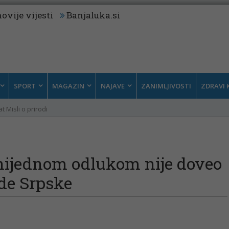
ovije vijesti
Banjaluka.si
SPORT
MAGAZIN
NAJAVE
ZANIMLJIVOSTI
ZDRAVI 
t Misli o prirodi
nijednom odlukom nije doveo
ade Srpske