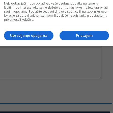
c takođe prihvatate mogućnost da među komentarima mogu biti pronađeni sadržaji koji mogu biti
Neki dobavljači mogu obrađivati vaše osobne podatke na temelju
jerenjima.
legitimnog interesa. Ako se ne slažete s tim, u nastavku možete upravljati
svojim opcijama. Potražite vezu pri dnu ove stranice ili na izborniku web-
lokacije za upravljanje pristankom ili povlačenje pristanka u postavkama
privatnosti i kolačića.
Sva polja su obavezna!
Upravljanje opcijama
Pristajem