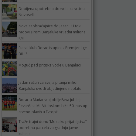
Dobijena upotrebna dozvola za vrtić u
Novoseliji
Nove saobraćajnice do jeseni: U toku
radovi širom Banjaluke vrijedni milione
KM
Futsal klub Borac istupio iz Premijer lige
BiH!?
Moguć pad pritiska vode u Banjaluci
Jedan račun za sve, a pitanja milion:
Banjaluka uvodi objedinjenu naplatu
Borac u Mađarskoj obilježava jubilej:
Revanš sa ML Vitebskom biće 50. nastup
crveno-plavih u Evropi!
Traže trajni dom: “Mozaiku prijateljstva”
potrebna parcela za gradnju javne
kuhinje