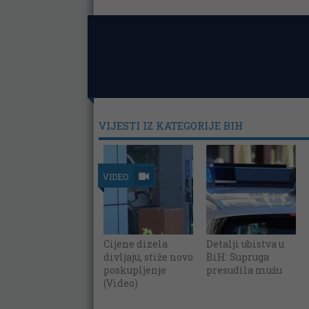
VIJESTI IZ KATEGORIJE BIH
VIDEO
Cijene dizela
Detalji ubistva u
divljaju, stiže novo
BiH: Supruga
poskupljenje
presudila mužu
(Video)