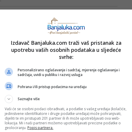
ika DF-a i SDA podnijela istu apelaciju.
avili razne spletke, pokazali smo da možemo politički da
imo da Vlada Republike Srpske funkcioniše”, zaključio je
Izdavač Banjaluka.com traži vaš pristanak za
upotrebu vaših osobnih podataka u sljedeće
svrhe:
Personalizirano oglašavanje i sadržaj, mjerenje oglašavanja i
sadržaja, uvidi u publiku i razvoj usluga
PRIJAVI GREŠKU
VLADA RS
Pohrana i/ili pristup podacima na uređaju
Saznajte više
Kopirati
Vaši će se osobni podaci obrađivati, a podatke s vašeg uređaja (kolačiće,
jedinstvene identifikatore i druge podatke uređaja) može pohranjivati,
dijeliti te im pristupati 201 partner ili ih može upotrebljavati ova web-
lokacija. Mi i naši partneri možemo upotrebljavati precizne podatke o
nužno i stavove internet portala Banjaluka.com. Molimo korisnike da se suzdrže od vrijeđanja,
geolociranju.
Popis partnera.
pravo da obriše komentar bez najave i objašnjenja. Zbog velikog broja komentara Banjaluka.com