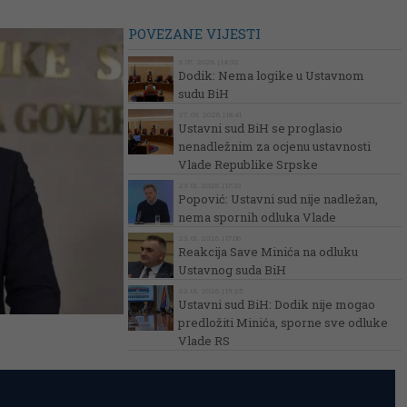
POVEZANE VIJESTI
3. 07. 2026. | 14:32
Dodik: Nema logike u Ustavnom
sudu BiH
27. 03. 2026. | 18:41
Ustavni sud BiH se proglasio
nenadležnim za ocjenu ustavnosti
Vlade Republike Srpske
23. 01. 2026. | 17:33
Popović: Ustavni sud nije nadležan,
nema spornih odluka Vlade
23. 01. 2026. | 17:06
Reakcija Save Minića na odluku
Ustavnog suda BiH
23. 01. 2026. | 15:25
Ustavni sud BiH: Dodik nije mogao
predložiti Minića, sporne sve odluke
Vlade RS