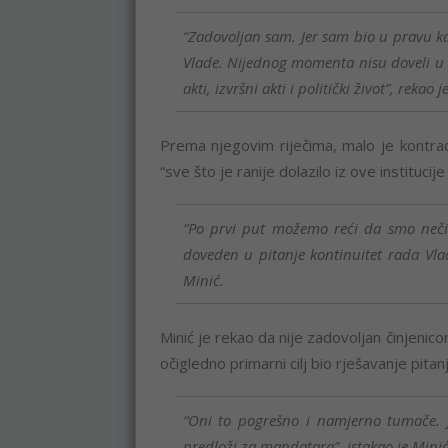
“Zadovoljan sam. Jer sam bio u pravu k
Vlade. Nijednog momenta nisu doveli u 
akti, izvršni akti i politički život”, reka
Prema njegovim riječima, malo je kontradi
“sve što je ranije dolazilo iz ove institucij
“Po prvi put možemo reći da smo neč
doveden u pitanje kontinuitet rada Vlad
Minić.
Minić je rekao da nije zadovoljan činjeni
očigledno primarni cilj bio rješavanje pita
“Oni to pogrešno i namjerno tumače.
predloži za mandatara”, istakao je Minić