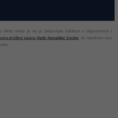
o Minić rekao je da je zadovoljan odlukom o dopustivosti i
boru prošlog saziva Vlade Republike Srpske
, jer nijednom nisu
pske.