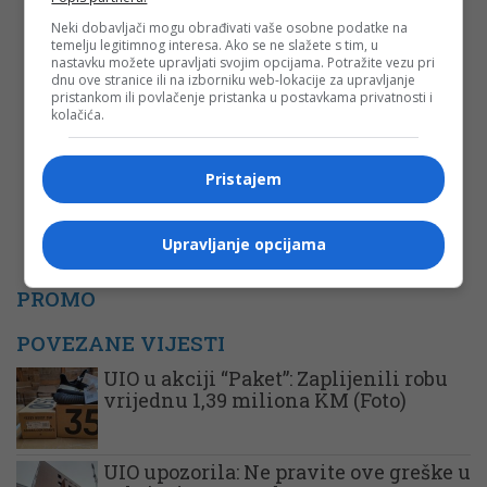
Email
*
Neki dobavljači mogu obrađivati vaše osobne podatke na
temelju legitimnog interesa. Ako se ne slažete s tim, u
nastavku možete upravljati svojim opcijama. Potražite vezu pri
Komentar
dnu ove stranice ili na izborniku web-lokacije za upravljanje
pristankom ili povlačenje pristanka u postavkama privatnosti i
kolačića.
Pristajem
Upravljanje opcijama
PROMO
POVEZANE VIJESTI
UIO u akciji “Paket”: Zaplijenili robu
vrijednu 1,39 miliona KM (Foto)
UIO upozorila: Ne pravite ove greške u