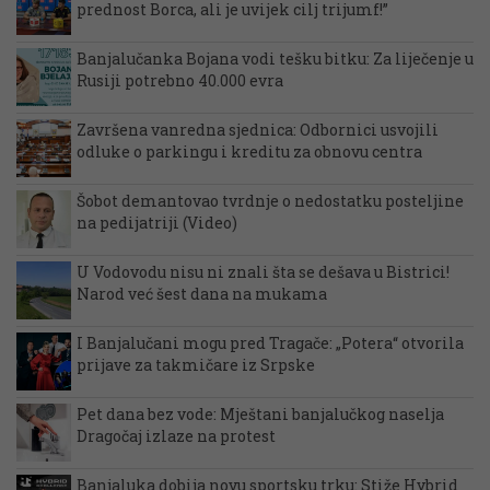
prednost Borca, ali je uvijek cilj trijumf!”
Banjalučanka Bojana vodi tešku bitku: Za liječenje u
Rusiji potrebno 40.000 evra
Završena vanredna sjednica: Odbornici usvojili
odluke o parkingu i kreditu za obnovu centra
Šobot demantovao tvrdnje o nedostatku posteljine
na pedijatriji (Video)
U Vodovodu nisu ni znali šta se dešava u Bistrici!
Narod već šest dana na mukama
I Banjalučani mogu pred Tragače: „Potera“ otvorila
prijave za takmičare iz Srpske
Pet dana bez vode: Mještani banjalučkog naselja
Dragočaj izlaze na protest
Banjaluka dobija novu sportsku trku: Stiže Hybrid