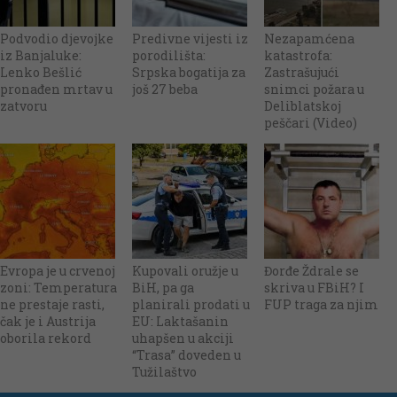
Podvodio djevojke
Predivne vijesti iz
Nezapamćena
iz Banjaluke:
porodilišta:
katastrofa:
Lenko Bešlić
Srpska bogatija za
Zastrašujući
pronađen mrtav u
još 27 beba
snimci požara u
zatvoru
Deliblatskoj
peščari (Video)
Evropa je u crvenoj
Kupovali oružje u
Đorđe Ždrale se
zoni: Temperatura
BiH, pa ga
skriva u FBiH? I
ne prestaje rasti,
planirali prodati u
FUP traga za njim
čak je i Austrija
EU: Laktašanin
oborila rekord
uhapšen u akciji
“Trasa” doveden u
Tužilaštvo