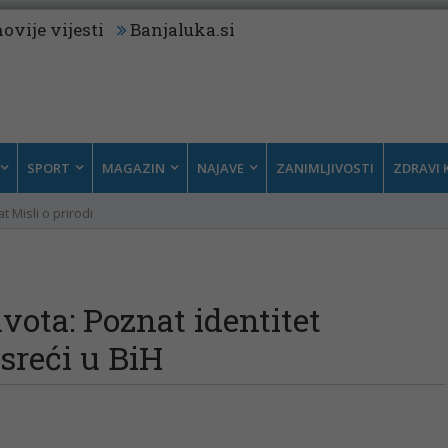
ovije vijesti
Banjaluka.si
SPORT
MAGAZIN
NAJAVE
ZANIMLJIVOSTI
ZDRAVI 
t Misli o prirodi
vota: Poznat identitet
esreći u BiH