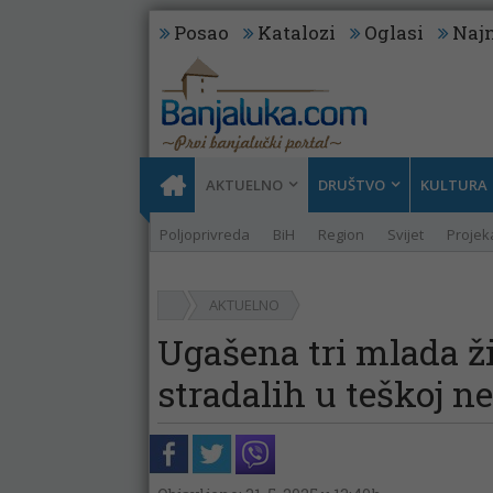
Posao
Katalozi
Oglasi
Najn
AKTUELNO
DRUŠTVO
KULTURA
Poljoprivreda
BiH
Region
Svijet
Projeka
AKTUELNO
Ugašena tri mlada ži
stradalih u teškoj n