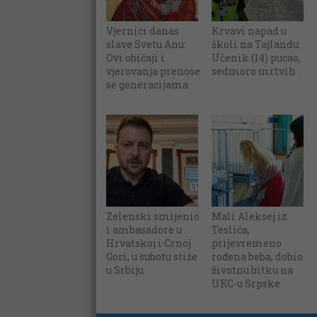
Vjernici danas
Krvavi napad u
slave Svetu Anu:
školi na Tajlandu:
Ovi običaji i
Učenik (14) pucao,
vjerovanja prenose
sedmoro mrtvih
se generacijama
Zelenski smijenio
Mali Aleksej iz
i ambasadore u
Teslića,
Hrvatskoj i Crnoj
prijevremeno
Gori, u subotu stiže
rođena beba, dobio
u Srbiju
životnu bitku na
UKC-u Srpske