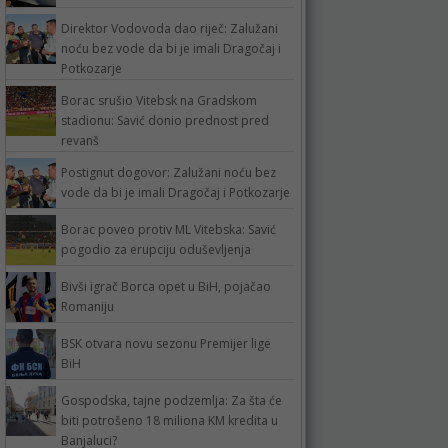
Direktor Vodovoda dao riječ: Zalužani
noću bez vode da bi je imali Dragočaj i
Potkozarje
Borac srušio Vitebsk na Gradskom
stadionu: Savić donio prednost pred
revanš
Postignut dogovor: Zalužani noću bez
vode da bi je imali Dragočaj i Potkozarje
Borac poveo protiv ML Vitebska: Savić
pogodio za erupciju oduševljenja
Bivši igrač Borca opet u BiH, pojačao
Romaniju
BSK otvara novu sezonu Premijer lige
BiH
Gospodska, tajne podzemlja: Za šta će
biti potrošeno 18 miliona KM kredita u
Banjaluci?