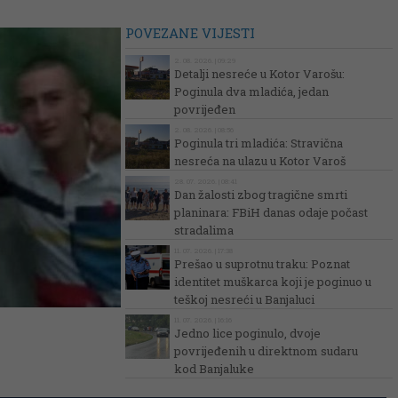
POVEZANE VIJESTI
2. 08. 2026. | 09:29
Detalji nesreće u Kotor Varošu:
Poginula dva mladića, jedan
povrijeđen
2. 08. 2026. | 08:56
Poginula tri mladića: Stravična
nesreća na ulazu u Kotor Varoš
28. 07. 2026. | 08:41
Dan žalosti zbog tragične smrti
planinara: FBiH danas odaje počast
stradalima
11. 07. 2026. | 17:38
Prešao u suprotnu traku: Poznat
identitet muškarca koji je poginuo u
teškoj nesreći u Banjaluci
11. 07. 2026. | 16:16
Jedno lice poginulo, dvoje
povrijeđenih u direktnom sudaru
kod Banjaluke