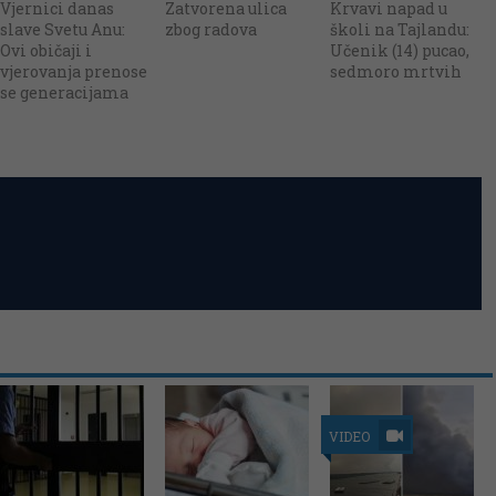
Vjernici danas
Zatvorena ulica
Krvavi napad u
slave Svetu Anu:
zbog radova
školi na Tajlandu:
Ovi običaji i
Učenik (14) pucao,
vjerovanja prenose
sedmoro mrtvih
se generacijama
VIDEO