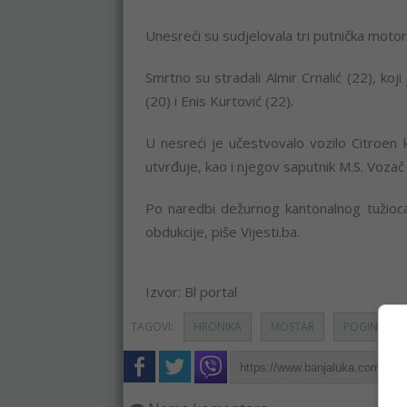
Unesreći su sudjelovala tri putnička motor
Smrtno su stradali Almir Crnalić (22), koji
(20) i Enis Kurtović (22).
U nesreći je učestvovalo vozilo Citroen 
utvrđuje, kao i njegov saputnik M.S. Vozač t
Po naredbi dežurnog kantonalnog tužioca 
obdukcije, piše Vijesti.ba.
Izvor: Bl portal
TAGOVI:
HRONIKA
MOSTAR
POGINULI