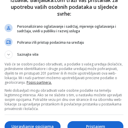
upotrebu vaših osobnih podataka u sljedeće
svrhe:
nužno i stavove internet portala Banjaluka.com. Molimo korisnike da se suzdrže od vrijeđanja,
pravo da obriše komentar bez najave i objašnjenja. Zbog velikog broja komentara Banjaluka.com
Personalizirano oglašavanje i sadržaj, mjerenje oglašavanja i
c takođe prihvatate mogućnost da među komentarima mogu biti pronađeni sadržaji koji mogu biti
sadržaja, uvidi u publiku i razvoj usluga
jerenjima.
Pohrana i/ili pristup podacima na uređaju
Sva polja su obavezna!
Saznajte više
Vaši će se osobni podaci obrađivati, a podatke s vašeg uređaja (kolačiće,
jedinstvene identifikatore i druge podatke uređaja) može pohranjivati,
dijeliti te im pristupati 201 partner ili ih može upotrebljavati ova web-
lokacija. Mi i naši partneri možemo upotrebljavati precizne podatke o
geolociranju.
Popis partnera.
Neki dobavljači mogu obrađivati vaše osobne podatke na temelju
legitimnog interesa. Ako se ne slažete s tim, u nastavku možete upravljati
svojim opcijama. Potražite vezu pri dnu ove stranice ili na izborniku web-
lokacije za upravljanje pristankom ili povlačenje pristanka u postavkama
privatnosti i kolačića.
Upravljanje opcijama
Pristajem