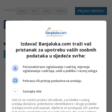
TAGOVI:
PRIJAVI GREŠKU
IRAN
RAT
SAD
SVIJET
Izdavač Banjaluka.com traži vaš
Nema komentara
Kopirati
pristanak za upotrebu vaših osobnih
Sakrij sve komentare
Prikaži komentare
podataka u sljedeće svrhe:
NAPOMENA:
Komentari odražavaju stavove njihovih autora, a ne nužno i stavove internet portala Banjaluka.com. Molimo korisnike da se suzdrže od
Personalizirano oglašavanje i sadržaj, mjerenje
vrijeđanja, psovanja i vulgarnog izražavanja. Portal Banjaluka.com zadržava pravo da obriše komentar bez najave i objašnjenja. Zbog velikog broja
komentara Banjaluka.com nije dužan obrisati sve komentare koji krše pravila. Kao čitalac takođe prihvatate mogućnost da među komentarima mogu
biti pronađeni sadržaji koji mogu biti u suprotnosti sa vašim vjerskim, moralnim i drugim načelima i uvjerenjima.
oglašavanja i sadržaja, uvidi u publiku i razvoj usluga
Šta mislite o ovoj temi?
Pohrana i/ili pristup podacima na uređaju
Saznajte više
Vaši će se osobni podaci obrađivati, a podatke s vašeg
Vaša e-mail adresa neće biti objavljena. Sva polja su
uređaja (kolačiće, jedinstvene identifikatore i druge podatke
obavezna!
uređaja) može pohranjivati, dijeliti te im pristupati 201 partner
ili ih može upotrebljavati ova web-lokacija. Mi i naši partneri