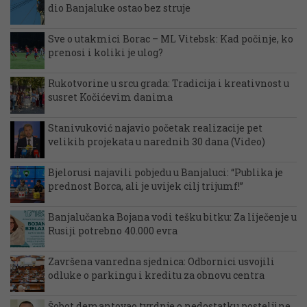
dio Banjaluke ostao bez struje
Sve o utakmici Borac – ML Vitebsk: Kad počinje, ko
prenosi i koliki je ulog?
Rukotvorine u srcu grada: Tradicija i kreativnost u
susret Kočićevim danima
Stanivuković najavio početak realizacije pet
velikih projekata u narednih 30 dana (Video)
Bjelorusi najavili pobjedu u Banjaluci: “Publika je
prednost Borca, ali je uvijek cilj trijumf!”
Banjalučanka Bojana vodi tešku bitku: Za liječenje u
Rusiji potrebno 40.000 evra
Završena vanredna sjednica: Odbornici usvojili
odluke o parkingu i kreditu za obnovu centra
Šobot demantovao tvrdnje o nedostatku posteljine