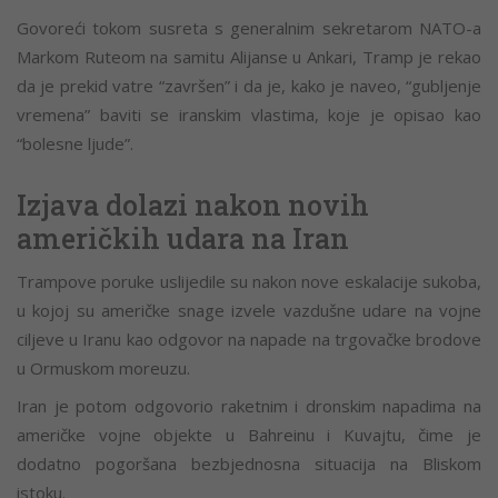
Govoreći tokom susreta s generalnim sekretarom NATO-a
Markom Ruteom na samitu Alijanse u Ankari, Tramp je rekao
da je prekid vatre “završen” i da je, kako je naveo, “gubljenje
vremena” baviti se iranskim vlastima, koje je opisao kao
“bolesne ljude”.
Izjava dolazi nakon novih
američkih udara na Iran
Trampove poruke uslijedile su nakon nove eskalacije sukoba,
u kojoj su američke snage izvele vazdušne udare na vojne
ciljeve u Iranu kao odgovor na napade na trgovačke brodove
u Ormuskom moreuzu.
Iran je potom odgovorio raketnim i dronskim napadima na
američke vojne objekte u Bahreinu i Kuvajtu, čime je
dodatno pogoršana bezbjednosna situacija na Bliskom
istoku.