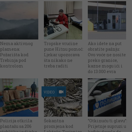
Nema aktivnog
Tropske vrućine
Ako idete na put
plamena:
pune Hitnu pomoć:
obratite pažnju:
Požarišta kod
Ljekar upozorava
Ovo voće ne nosite
Trebinja pod
šta nikako ne
preko granice,
kontrolom
treba raditi
kazne mogu ići i
do 13.000 evra
VIDEO
Policija otkrila
Šokantna
“Otkinuću ti glavu”:
plantažu sa 206
promjena kod
Prijetnje supruzi u
stabljika indijske
Laktaša: Turjanica
kafiću dovele do