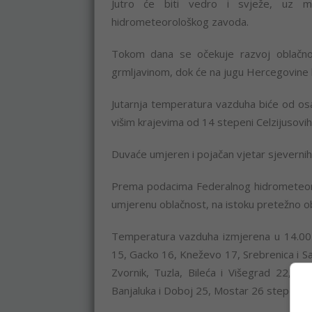
Jutro će biti vedro i svježe, uz m
hidrometeorološkog zavoda.
Tokom dana se očekuje razvoj oblačnosti
grmljavinom, dok će na jugu Hercegovine b
Jutarnja temperatura vazduha biće od osa
višim krajevima od 14 stepeni Celzijusovih
Duvaće umjeren i pojačan vjetar sjevernih 
Prema podacima Federalnog hidrometeoro
umjerenu oblačnost, na istoku pretežno o
Temperatura vazduha izmjerena u 14.00 č
15, Gacko 16, Kneževo 17, Srebrenica i Sa
Zvornik, Tuzla, Bileća i Višegrad 22, Bij
Banjaluka i Doboj 25, Mostar 26 stepeni Ce