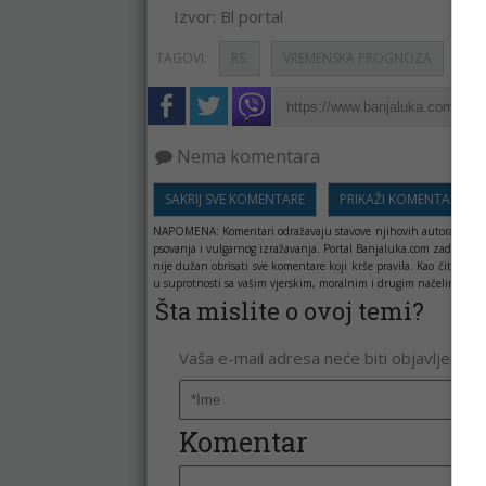
Izvor: Bl portal
TAGOVI:
RS.
VREMENSKA PROGNOZA
Nema komentara
SAKRIJ SVE KOMENTARE
PRIKAŽI KOMENTARE
NAPOMENA:
Komentari odražavaju stavove njihovih autora, a ne 
psovanja i vulgarnog izražavanja. Portal Banjaluka.com zadržava 
nije dužan obrisati sve komentare koji krše pravila. Kao čitala
u suprotnosti sa vašim vjerskim, moralnim i drugim načelima i uv
Šta mislite o ovoj temi?
Vaša e-mail adresa neće biti objavljena. 
Komentar