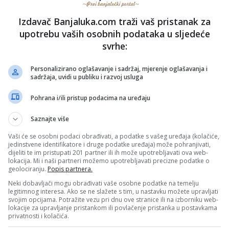
Izdavač Banjaluka.com traži vaš pristanak za
PRIJAVI GREŠKU
upotrebu vaših osobnih podataka u sljedeće
svrhe:
Personalizirano oglašavanje i sadržaj, mjerenje oglašavanja i
Kopirati
sadržaja, uvidi u publiku i razvoj usluga
Pohrana i/ili pristup podacima na uređaju
nužno i stavove internet portala Banjaluka.com. Molimo korisnike da se suzdrže od vrijeđanja,
pravo da obriše komentar bez najave i objašnjenja. Zbog velikog broja komentara Banjaluka.com
Saznajte više
c takođe prihvatate mogućnost da među komentarima mogu biti pronađeni sadržaji koji mogu biti
jerenjima.
Vaši će se osobni podaci obrađivati, a podatke s vašeg uređaja (kolačiće,
jedinstvene identifikatore i druge podatke uređaja) može pohranjivati,
dijeliti te im pristupati 201 partner ili ih može upotrebljavati ova web-
lokacija. Mi i naši partneri možemo upotrebljavati precizne podatke o
Sva polja su obavezna!
geolociranju.
Popis partnera.
Neki dobavljači mogu obrađivati vaše osobne podatke na temelju
legitimnog interesa. Ako se ne slažete s tim, u nastavku možete upravljati
svojim opcijama. Potražite vezu pri dnu ove stranice ili na izborniku web-
lokacije za upravljanje pristankom ili povlačenje pristanka u postavkama
privatnosti i kolačića.