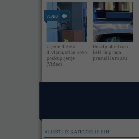
VIDEO
Cijene dizela
Detalji ubistva u
divljaju, stiže novo
BiH: Supruga
poskupljenje
presudila mužu
(Video)
VIJESTI IZ KATEGORIJE BIH