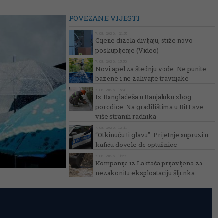
POVEZANE VIJESTI
7. 08. 2026. | 21:55
Cijene dizela divljaju, stiže novo
poskupljenje (Video)
7. 08. 2026. | 15:50
Novi apel za štednju vode: Ne punite
bazene i ne zalivajte travnjake
7. 08. 2026. | 15:41
Iz Bangladeša u Banjaluku zbog
porodice: Na gradilištima u BiH sve
više stranih radnika
7. 08. 2026. | 12:11
“Otkinuću ti glavu”: Prijetnje supruzi u
kafiću dovele do optužnice
7. 08. 2026. | 11:57
Kompanija iz Laktaša prijavljena za
nezakonitu eksploataciju šljunka