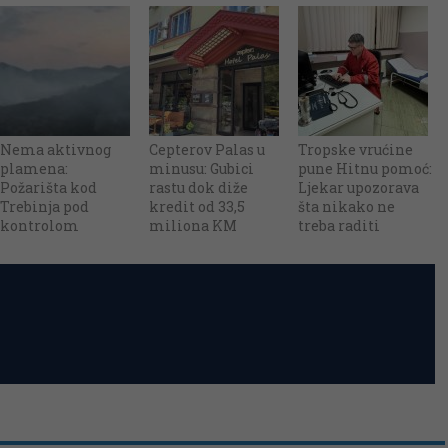
Nema aktivnog
Cepterov Palas u
Tropske vrućine
plamena:
minusu: Gubici
pune Hitnu pomoć:
Požarišta kod
rastu dok diže
Ljekar upozorava
Trebinja pod
kredit od 33,5
šta nikako ne
kontrolom
miliona KM
treba raditi