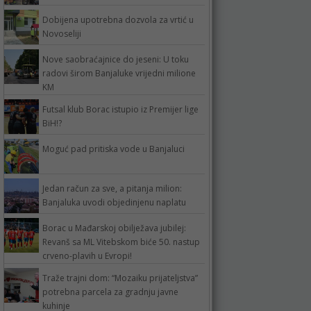
Dobijena upotrebna dozvola za vrtić u
Novoseliji
Nove saobraćajnice do jeseni: U toku
radovi širom Banjaluke vrijedni milione
KM
Futsal klub Borac istupio iz Premijer lige
BiH!?
Moguć pad pritiska vode u Banjaluci
Jedan račun za sve, a pitanja milion:
Banjaluka uvodi objedinjenu naplatu
Borac u Mađarskoj obilježava jubilej:
Revanš sa ML Vitebskom biće 50. nastup
crveno-plavih u Evropi!
Traže trajni dom: “Mozaiku prijateljstva”
potrebna parcela za gradnju javne
kuhinje