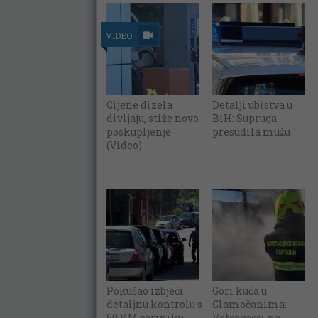
VIDEO
Cijene dizela
Detalji ubistva u
divljaju, stiže novo
BiH: Supruga
poskupljenje
presudila mužu
(Video)
Pokušao izbjeći
Gori kuća u
detaljnu kontrolu s
Glamočanima:
50 KM cariniku,
Vatrogasci na