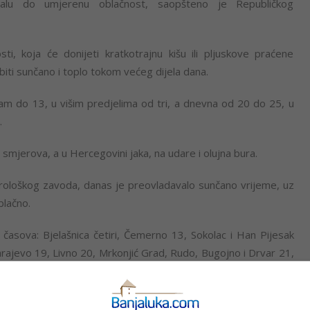
alu do umjerenu oblačnost, saopšteno je Republičkog
, koja će donijeti kratkotrajnu kišu ili pljuskove praćene
iti sunčano i toplo tokom većeg dijela dana.
m do 13, u višim predjelima od tri, a dnevna od 20 do 25, u
.
smjerova, a u Hercegovini jaka, na udare i olujna bura.
loškog zavoda, danas je preovladavalo sunčano vrijeme, uz
blačno.
asova: Bjelašnica četiri, Čemerno 13, Sokolac i Han Pijesak
rajevo 19, Livno 20, Mrkonjić Grad, Rudo, Bugojno i Drvar 21,
eljina i Zenica 23, Trebinje, Prijedor, Srbac i Novi Grad 24,
lzijusovih.