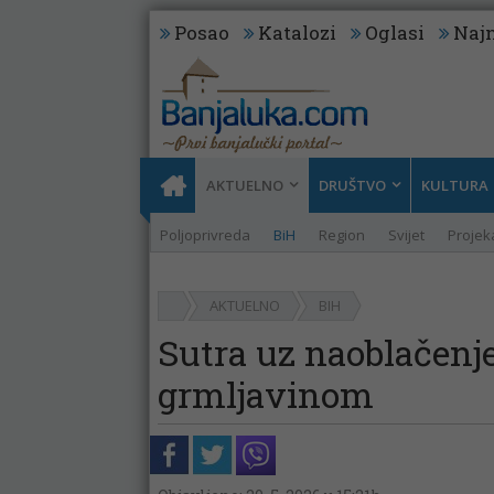
Posao
Katalozi
Oglasi
Najn
AKTUELNO
DRUŠTVO
KULTURA
Poljoprivreda
BiH
Region
Svijet
Projeka
AKTUELNO
BIH
Sutra uz naoblačenj
grmljavinom