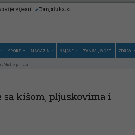
ovije vijesti
Banjaluka.si
SPORT
MAGAZIN
NAJAVE
ZANIMLJIVOSTI
ZDRAVI 
t Misli o prirodi
e sa kišom, pljuskovima i