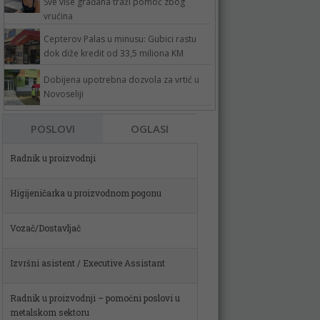
Sve više građana traži pomoć zbog
vrućina
Cepterov Palas u minusu: Gubici rastu
dok diže kredit od 33,5 miliona KM
Dobijena upotrebna dozvola za vrtić u
Novoseliji
Radnik u proizvodnji
POSLOVI
OGLASI
Higijeničarka u proizvodnom pogonu
Vozač/Dostavljač
Izvršni asistent / Executive Assistant
Radnik u proizvodnji – pomoćni poslovi u
metalskom sektoru
Spremačica