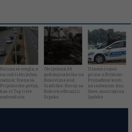
Kolona se otegla, a
Obilježena 34.
Uznemirujući
na radilištu jedan
godišnjica bitke na
prizor u Brčkom:
radnik: Scena sa
Bokovima kod
Pronađene kosti
Prijedorske petlje,
Gradiške: Heroji sa
na isušenom dnu
kao iz Top liste
Bokova odbranili
Save, asociraju na
nadrealista
Srpsku
ljudske