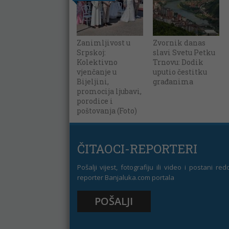
Zanimljivost u
Zvornik danas
Srpskoj:
slavi Svetu Petku
Kolektivno
Trnovu: Dodik
vjenčanje u
uputio čestitku
Bijeljini,
građanima
promocija ljubavi,
porodice i
poštovanja (Foto)
ČITAOCI-REPORTERI
Pošalji vijest, fotografiju ili video i postani re
reporter Banjaluka.com portala
POŠALJI