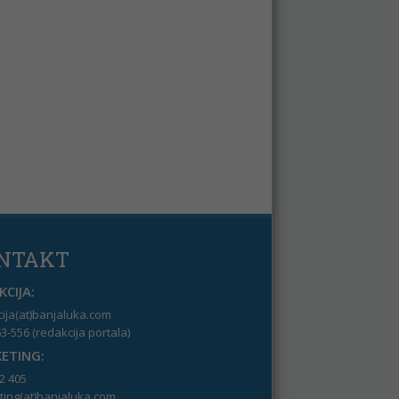
NTAKT
CIJA:
ija(at)banjaluka.com
3-556 (redakcija portala)
ETING:
2 405
ing(at)banjaluka.com