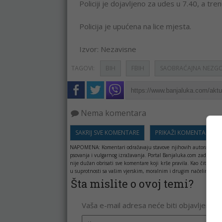
Policiji je dojavljeno za udes u 7.40, a t
Policija je upućena na lice mjesta.
Izvor: Nezavisne
TAGOVI:
BIH
FBIH
SAOBRAĆAJNA NEZG
Nema komentara
SAKRIJ SVE KOMENTARE
PRIKAŽI KOMENTARE
NAPOMENA:
Komentari odražavaju stavove njihovih autora, a ne 
psovanja i vulgarnog izražavanja. Portal Banjaluka.com zadržava 
nije dužan obrisati sve komentare koji krše pravila. Kao čitala
u suprotnosti sa vašim vjerskim, moralnim i drugim načelima i uv
Šta mislite o ovoj temi?
Vaša e-mail adresa neće biti objavljena. 