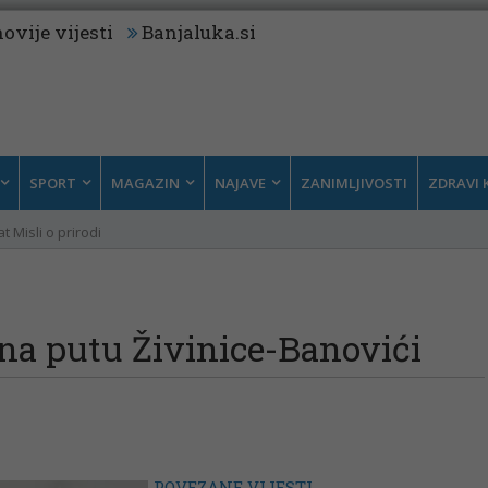
ovije vijesti
Banjaluka.si
SPORT
MAGAZIN
NAJAVE
ZANIMLJIVOSTI
ZDRAVI 
t Misli o prirodi
na putu Živinice-Banovići
POVEZANE VIJESTI