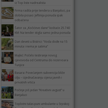
iz Top liste nadrealista
Firma radila prije tendera u Banjaluci, pa
dobila posao: Jeftinija ponuda ipak
odbačena
Šator za „Kočićeve dane“ koštaće 25.740
KM: Na tender stigla samo jedna ponuda
Dan deveti u Bistrici: “Voda dođe na 15
minuta i nema je satima”
Majkić: Počelo testiranje novog
cjevovoda od Centruma do rezervoara
Tunjice
Basara: Povećanjem subvencija bliže
cilju – izjednačavanju cijena javnih i
privatnih vrtića
Počinje još jedan “Kreativni avgust” u
Banjaluci
Toplotni talas puni ambulante u Srpskoj: