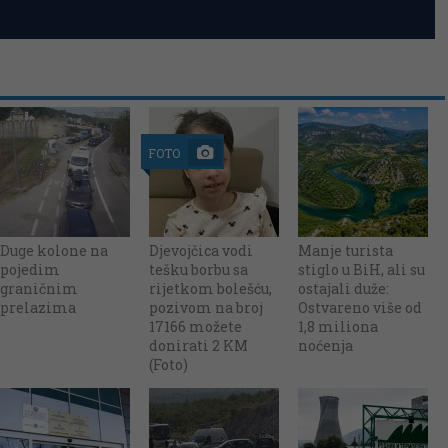
FOTO
Duge kolone na
Djevojčica vodi
Manje turista
pojedim
tešku borbu sa
stiglo u BiH, ali su
graničnim
rijetkom bolešću,
ostajali duže:
prelazima
pozivom na broj
Ostvareno više od
17166 možete
1,8 miliona
donirati 2 KM
noćenja
(Foto)