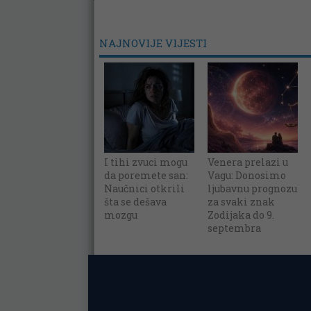
NAJNOVIJE VIJESTI
I tihi zvuci mogu
Venera prelazi u
da poremete san:
Vagu: Donosimo
Naučnici otkrili
ljubavnu prognozu
šta se dešava
za svaki znak
mozgu
Zodijaka do 9.
septembra