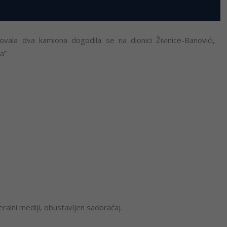
vala dva kamiona dogodila se na dionici Živinice-Banovići,
a”
ralni mediji, obustavljen saobraćaj.