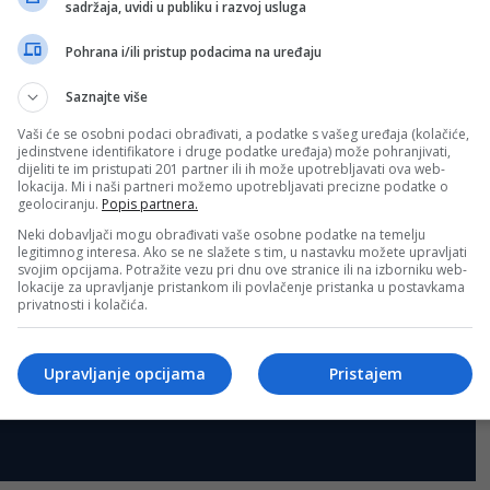
sadržaja, uvidi u publiku i razvoj usluga
Pohrana i/ili pristup podacima na uređaju
Saznajte više
Vaši će se osobni podaci obrađivati, a podatke s vašeg uređaja (kolačiće,
jedinstvene identifikatore i druge podatke uređaja) može pohranjivati,
dijeliti te im pristupati 201 partner ili ih može upotrebljavati ova web-
lokacija. Mi i naši partneri možemo upotrebljavati precizne podatke o
geolociranju.
Popis partnera.
Neki dobavljači mogu obrađivati vaše osobne podatke na temelju
legitimnog interesa. Ako se ne slažete s tim, u nastavku možete upravljati
svojim opcijama. Potražite vezu pri dnu ove stranice ili na izborniku web-
lokacije za upravljanje pristankom ili povlačenje pristanka u postavkama
privatnosti i kolačića.
Upravljanje opcijama
Pristajem