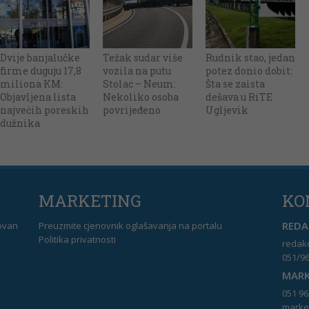
Dvije banjalučke
Težak sudar više
Rudnik stao, jedan
firme duguju 17,8
vozila na putu
potez donio dobit:
miliona KM:
Stolac – Neum:
Šta se zaista
Objavljena lista
Nekoliko osoba
dešava u RiTE
najvećih poreskih
povrijeđeno
Ugljevik
dužnika
MARKETING
KO
REDAK
dovan
Preuzmite cjenovnik oglašavanja na portalu
Politika privatnosti
redakc
051/96
MARK
051 96
market