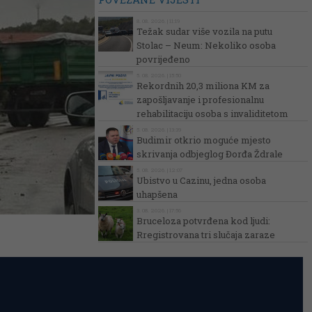
8. 08. 2026. | 11:19
Težak sudar više vozila na putu
Stolac – Neum: Nekoliko osoba
povrijeđeno
5. 08. 2026. | 15:50
Rekordnih 20,3 miliona KM za
zapošljavanje i profesionalnu
rehabilitaciju osoba s invaliditetom
5. 08. 2026. | 13:39
Budimir otkrio moguće mjesto
skrivanja odbjeglog Đorđa Ždrale
5. 08. 2026. | 12:07
Ubistvo u Cazinu, jedna osoba
uhapšena
3. 08. 2026. | 17:56
Bruceloza potvrđena kod ljudi:
Rregistrovana tri slučaja zaraze