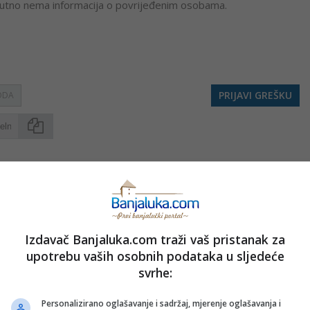
renutno nema informacija o povrijeđenim osobama.
PRIJAVI GREŠKU
ODA
Kopirati
nužno i stavove internet portala Banjaluka.com. Molimo korisnike da se suzdrže od vrijeđanja,
pravo da obriše komentar bez najave i objašnjenja. Zbog velikog broja komentara Banjaluka.com
c takođe prihvatate mogućnost da među komentarima mogu biti pronađeni sadržaji koji mogu biti
Izdavač Banjaluka.com traži vaš pristanak za
jerenjima.
upotrebu vaših osobnih podataka u sljedeće
svrhe:
Sva polja su obavezna!
Personalizirano oglašavanje i sadržaj, mjerenje oglašavanja i