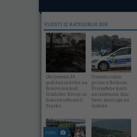
VIJESTI IZ KATEGORIJE BIH
Obilježena 34.
Uznemirujući
godišnjica bitke na
prizor u Brčkom:
Bokovima kod
Pronađene kosti
Gradiške: Heroji sa
na isušenom dnu
Bokova odbranili
Save, asociraju na
Srpsku
ljudske
FOTO