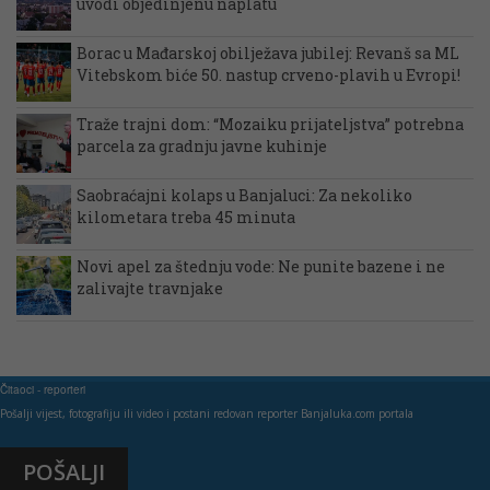
uvodi objedinjenu naplatu
Borac u Mađarskoj obilježava jubilej: Revanš sa ML
Vitebskom biće 50. nastup crveno-plavih u Evropi!
Traže trajni dom: “Mozaiku prijateljstva” potrebna
parcela za gradnju javne kuhinje
Saobraćajni kolaps u Banjaluci: Za nekoliko
kilometara treba 45 minuta
Novi apel za štednju vode: Ne punite bazene i ne
zalivajte travnjake
Čitaoci - reporteri
Pošalji vijest, fotografiju ili video i postani redovan reporter Banjaluka.com portala
POŠALJI