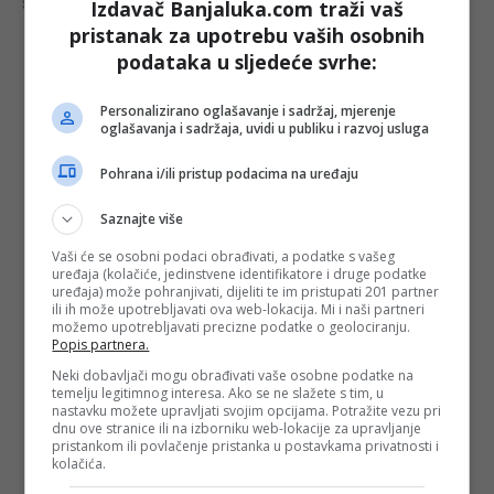
Šta mislite o ovoj temi?
Izdavač Banjaluka.com traži vaš
pristanak za upotrebu vaših osobnih
podataka u sljedeće svrhe:
Vaša e-mail adresa neće biti objavljena. Sva polja su
Personalizirano oglašavanje i sadržaj, mjerenje
obavezna!
oglašavanja i sadržaja, uvidi u publiku i razvoj usluga
Ime
*
Pohrana i/ili pristup podacima na uređaju
Saznajte više
Email
*
Vaši će se osobni podaci obrađivati, a podatke s vašeg
uređaja (kolačiće, jedinstvene identifikatore i druge podatke
Komentar
uređaja) može pohranjivati, dijeliti te im pristupati 201 partner
ili ih može upotrebljavati ova web-lokacija. Mi i naši partneri
možemo upotrebljavati precizne podatke o geolociranju.
Popis partnera.
Neki dobavljači mogu obrađivati vaše osobne podatke na
temelju legitimnog interesa. Ako se ne slažete s tim, u
nastavku možete upravljati svojim opcijama. Potražite vezu pri
dnu ove stranice ili na izborniku web-lokacije za upravljanje
pristankom ili povlačenje pristanka u postavkama privatnosti i
kolačića.