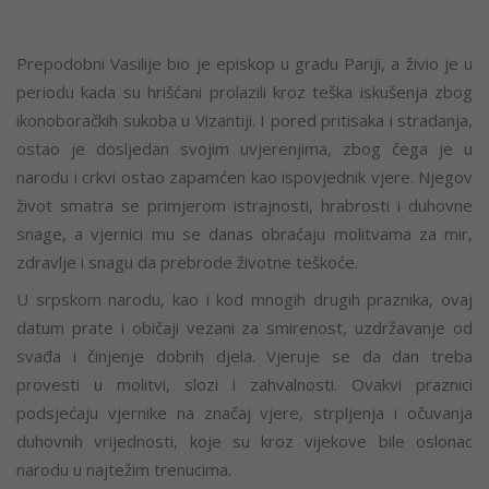
Prepodobni Vasilije bio je episkop u gradu Pariji, a živio je u
periodu kada su hrišćani prolazili kroz teška iskušenja zbog
ikonoboračkih sukoba u Vizantiji. I pored pritisaka i stradanja,
ostao je dosljedan svojim uvjerenjima, zbog čega je u
narodu i crkvi ostao zapamćen kao ispovjednik vjere. Njegov
život smatra se primjerom istrajnosti, hrabrosti i duhovne
snage, a vjernici mu se danas obraćaju molitvama za mir,
zdravlje i snagu da prebrode životne teškoće.
U srpskom narodu, kao i kod mnogih drugih praznika, ovaj
datum prate i običaji vezani za smirenost, uzdržavanje od
svađa i činjenje dobrih djela. Vjeruje se da dan treba
provesti u molitvi, slozi i zahvalnosti. Ovakvi praznici
podsjećaju vjernike na značaj vjere, strpljenja i očuvanja
duhovnih vrijednosti, koje su kroz vijekove bile oslonac
narodu u najtežim trenucima.