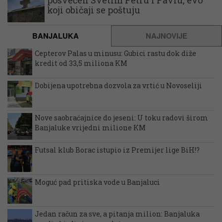
posvećen Svetim Petru i Pavlu, evo
koji običaji se poštuju
BANJALUKA
NAJNOVIJE
Cepterov Palas u minusu: Gubici rastu dok diže
kredit od 33,5 miliona KM
Dobijena upotrebna dozvola za vrtić u Novoseliji
Nove saobraćajnice do jeseni: U toku radovi širom
Banjaluke vrijedni milione KM
Futsal klub Borac istupio iz Premijer lige BiH!?
Moguć pad pritiska vode u Banjaluci
Jedan račun za sve, a pitanja milion: Banjaluka