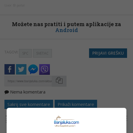
Izvor: Bl portal
Možete nas pratiti i putem aplikacije za
Android
TAGOVI:
PRIJAVI GREŠKU
SPC
SVETAC
Nema komentara
Kopirati
Sakrij sve komentare
Prikaži komentare
NAPOMENA:
Komentari odražavaju stavove njihovih autora, a ne nužno i stavove internet portala Banjaluka.com. Molimo korisnike da se suzdrže od
vrijeđanja, psovanja i vulgarnog izražavanja. Portal Banjaluka.com zadržava pravo da obriše komentar bez najave i objašnjenja. Zbog velikog broja
komentara Banjaluka.com nije dužan obrisati sve komentare koji krše pravila. Kao čitalac takođe prihvatate mogućnost da među komentarima mogu
biti pronađeni sadržaji koji mogu biti u suprotnosti sa vašim vjerskim, moralnim i drugim načelima i uvjerenjima.