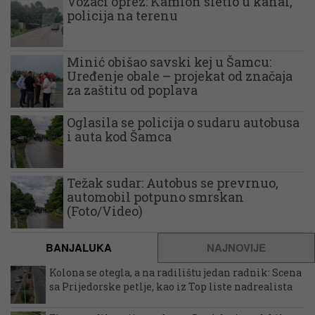
Vozači oprez: Kamion sletio u kanal,
policija na terenu
Minić obišao savski kej u Šamcu:
Uređenje obale – projekat od značaja
za zaštitu od poplava
Oglasila se policija o sudaru autobusa
i auta kod Šamca
Težak sudar: Autobus se prevrnuo,
automobil potpuno smrskan
(Foto/Video)
BANJALUKA
NAJNOVIJE
Kolona se otegla, a na radilištu jedan radnik: Scena
sa Prijedorske petlje, kao iz Top liste nadrealista