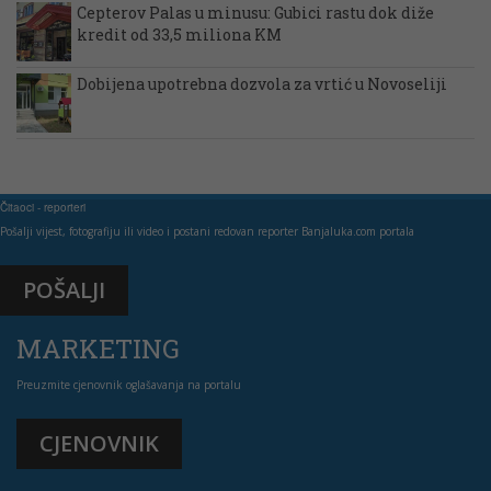
Cepterov Palas u minusu: Gubici rastu dok diže
kredit od 33,5 miliona KM
Dobijena upotrebna dozvola za vrtić u Novoseliji
Čitaoci - reporteri
Pošalji vijest, fotografiju ili video i postani redovan reporter Banjaluka.com portala
POŠALJI
MARKETING
Preuzmite cjenovnik oglašavanja na portalu
CJENOVNIK