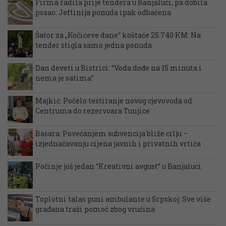
Firma radila prije tendera u Banjaluci, pa dobila
posao: Jeftinija ponuda ipak odbačena
Šator za „Kočićeve dane“ koštaće 25.740 KM: Na
tender stigla samo jedna ponuda
Dan deveti u Bistrici: “Voda dođe na 15 minuta i
nema je satima”
Majkić: Počelo testiranje novog cjevovoda od
Centruma do rezervoara Tunjice
Basara: Povećanjem subvencija bliže cilju –
izjednačavanju cijena javnih i privatnih vrtića
Počinje još jedan “Kreativni avgust” u Banjaluci
Toplotni talas puni ambulante u Srpskoj: Sve više
građana traži pomoć zbog vrućina