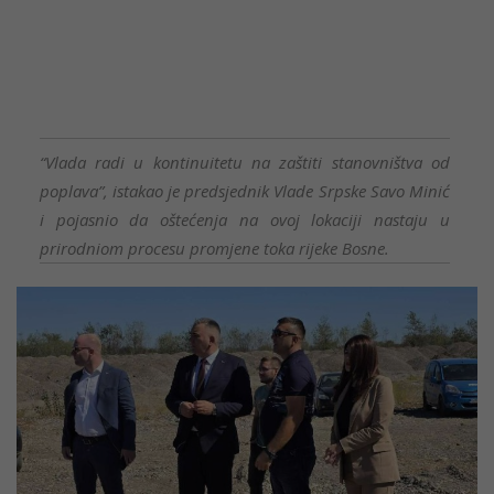
“Vlada radi u kontinuitetu na zaštiti stanovništva od
poplava”, istakao je predsjednik Vlade Srpske Savo Minić
i pojasnio da oštećenja na ovoj lokaciji nastaju u
prirodniom procesu promjene toka rijeke Bosne.