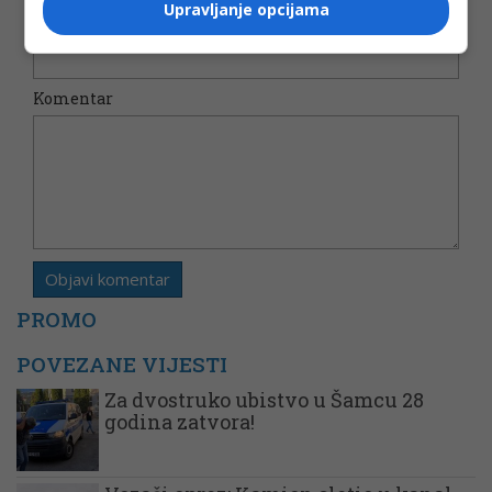
Upravljanje opcijama
Email
*
Komentar
PROMO
POVEZANE VIJESTI
Za dvostruko ubistvo u Šamcu 28
godina zatvora!