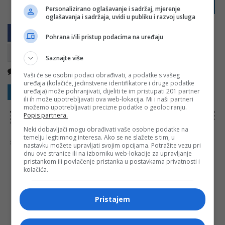
PRIJAVI GREŠKU
Personalizirano oglašavanje i sadržaj, mjerenje
oglašavanja i sadržaja, uvidi u publiku i razvoj usluga
Pohrana i/ili pristup podacima na uređaju
Saznajte više
Nema komentara
Kopirati
Vaši će se osobni podaci obrađivati, a podatke s vašeg
uređaja (kolačiće, jedinstvene identifikatore i druge podatke
uređaja) može pohranjivati, dijeliti te im pristupati 201 partner
Sakrij sve komentare
Prikaži komentare
ili ih može upotrebljavati ova web-lokacija. Mi i naši partneri
možemo upotrebljavati precizne podatke o geolociranju.
NAPOMENA:
Komentari odražavaju stavove njihovih autora, a ne nužno i stavove internet portala Banjaluka.com. Molimo korisnike da se suzdrže od
Popis partnera.
vrijeđanja, psovanja i vulgarnog izražavanja. Portal Banjaluka.com zadržava pravo da obriše komentar bez najave i objašnjenja. Zbog velikog broja
komentara Banjaluka.com nije dužan obrisati sve komentare koji krše pravila. Kao čitalac takođe prihvatate mogućnost da među komentarima mogu
biti pronađeni sadržaji koji mogu biti u suprotnosti sa vašim vjerskim, moralnim i drugim načelima i uvjerenjima.
Neki dobavljači mogu obrađivati vaše osobne podatke na
temelju legitimnog interesa. Ako se ne slažete s tim, u
Šta mislite o ovoj temi?
nastavku možete upravljati svojim opcijama. Potražite vezu pri
dnu ove stranice ili na izborniku web-lokacije za upravljanje
pristankom ili povlačenje pristanka u postavkama privatnosti i
kolačića.
Vaša e-mail adresa neće biti objavljena. Sva polja su
obavezna!
Pristajem
Ime
*