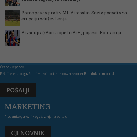
Borac poveo protiv ML Vitebska: Savić pogodio za
erupciju oduševljenja
Bivši igrač Borca opet u BiH, pojačao Romaniju
Čitaoci - reporteri
Pošalji vijest, fotografiju ili video i postani redovan reporter Banjaluka.com portala
POŠALJI
MARKETING
Preuzmite cjenovnik oglašavanja na portalu
CJENOVNIK