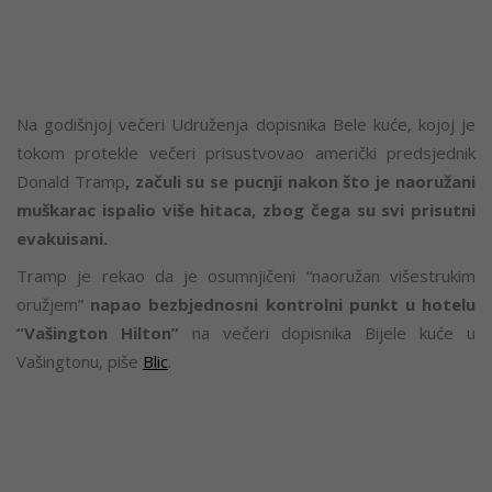
Na godišnjoj večeri Udruženja dopisnika Bele kuće, kojoj je
tokom protekle večeri prisustvovao američki predsjednik
Donald Tramp
, začuli su se pucnji nakon što je naoružani
muškarac ispalio više hitaca, zbog čega su svi prisutni
evakuisani.
Tramp je rekao da je osumnjičeni “naoružan višestrukim
oružjem”
napao bezbjednosni kontrolni punkt u hotelu
“Vašington Hilton”
na večeri dopisnika Bijele kuće u
Vašingtonu, piše
Blic
.