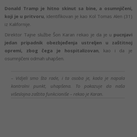
Donald Tramp je hitno skinut sa bine, a osumnjičeni,
koji je u pritvoru
, identifikovan je kao Kol Tomas Alen (31)
iz Kalifornije.
Direktor Tajne službe Šon Karan rekao je da je u
pucnjavi
jedan pripadnik obezbjeđenja ustreljen u zaštitnoj
opremi, zbog čega je hospitalizovan
, kao i da je
osumnjičeni odmah uhapšen.
– Vidjeli smo šta rade, i ta osoba je, kada je napala
kontrolni punkt, uhapšena. To pokazuje da naša
višeslojna zaštita funkcioniše – rekao je Karan.