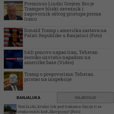
Preminuo Lindzi Grejem: Bio je
Trampov bliski saveznik i
zagovornik oštrog pristupa prema
Iranu
Donald Tramp i američka zastava na
Palati Republike u Banjaluci (Foto)
SAD ponovo napao Iran, Teheran
žestoko uzvratio napadom na
američke baze (Video)
Tramp o pregovorima: Teheran
pristao na inspekcije
BANJALUKA
NAJNOVIJE
Vozila idu, kružni tok pod trakama: Smije li se
ovako voziti kod „Škorpiona“ (Foto)