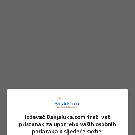
Izdavač Banjaluka.com traži vaš
pristanak za upotrebu vaših osobnih
podataka u sljedeće svrhe: