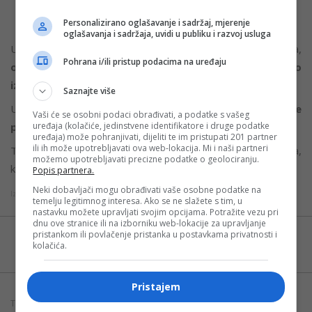
Personalizirano oglašavanje i sadržaj, mjerenje
oglašavanja i sadržaja, uvidi u publiku i razvoj usluga
U policiji kažu da je, prema preliminarnim podacima,
Pohrana i/ili pristup podacima na uređaju
osumnjičeni bio gost hotela, kao i da je riječ o
izolovanom incidentu.
Saznajte više
U prostoriji u Beloj kući u kojoj se održavao događaj
čulo se
Vaši će se osobni podaci obrađivati, a podatke s vašeg
uređaja (kolačiće, jedinstvene identifikatore i druge podatke
pet hitaca
, prenosi Skaj njuz.
uređaja) može pohranjivati, dijeliti te im pristupati 201 partner
ili ih može upotrebljavati ova web-lokacija. Mi i naši partneri
Tramp je na društvenoj mreži Trut objavio snimak incidenta,
možemo upotrebljavati precizne podatke o geolociranju.
kao i fotografiju napadača.
Popis partnera.
Neki dobavljači mogu obrađivati vaše osobne podatke na
Izvor: Srpska info
temelju legitimnog interesa. Ako se ne slažete s tim, u
nastavku možete upravljati svojim opcijama. Potražite vezu pri
dnu ove stranice ili na izborniku web-lokacije za upravljanje
pristankom ili povlačenje pristanka u postavkama privatnosti i
Možete nas pratiti i putem aplikacije za
kolačića.
Android
Pristajem
TAGOVI:
AMERIKA
PUCNJAVA
TRAMP
VIDEO