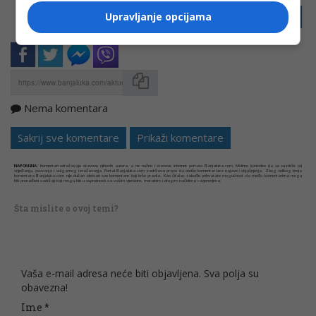
PRIJAVI GREŠKU
Upravljanje opcijama
Nema komentara
Kopirati
Sakrij sve komentare
Prikaži komentare
NAPOMENA:
Komentari odražavaju stavove njihovih autora, a ne nužno i stavove internet portala Banjaluka.com. Molimo korisnike da se suzdrže od
vrijeđanja, psovanja i vulgarnog izražavanja. Portal Banjaluka.com zadržava pravo da obriše komentar bez najave i objašnjenja. Zbog velikog broja
komentara Banjaluka.com nije dužan obrisati sve komentare koji krše pravila. Kao čitalac takođe prihvatate mogućnost da među komentarima mogu
biti pronađeni sadržaji koji mogu biti u suprotnosti sa vašim vjerskim, moralnim i drugim načelima i uvjerenjima.
Šta mislite o ovoj temi?
Vaša e-mail adresa neće biti objavljena. Sva polja su
obavezna!
Ime
*