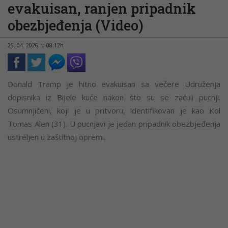
evakuisan, ranjen pripadnik
obezbjeđenja (Video)
26. 04. 2026. u 08:12h
Donald Tramp je hitno evakuisan sa večere Udruženja
dopisnika iz Bijele kuće nakon što su se začuli pucnji.
Osumnjičeni, koji je u pritvoru, identifikovan je kao Kol
Tomas Alen (31). U pucnjavi je jedan pripadnik obezbjeđenja
ustreljen u zaštitnoj opremi.