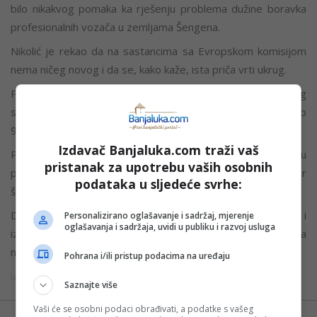
bilo nikakvog pomaka ka rješenju problema dužine boravka
profesionalnih vozača u zemljama Šengena.
Nikolić je rekao da na sastancima sa Evropskom komisijom
nema ničeg novog i da se, kako kaže, ista priča vrti ukrug.
Prevoznici iz regiona krajem januara blokirali su prelaze zbog
strogog viznog režima Evropske unije, poznatog kao pravilo
90/180 dana.
Izdavač Banjaluka.com traži vaš
Prema pravilima EU, vozači iz zemalja koje nisu članice mogu
pristanak za upotrebu vaših osobnih
provesti najviše 90 dana u periodu od 180 dana unutar
podataka u sljedeće svrhe:
šengenske zone.
Dodatni pritisak izazvalo je uvođenje novog Sistema ulaska i
Personalizirano oglašavanje i sadržaj, mjerenje
oglašavanja i sadržaja, uvidi u publiku i razvoj usluga
izlaska (EES), koji predviđa uzimanje biometrijskih podataka
na granicama.
Pohrana i/ili pristup podacima na uređaju
Izvor: ATV
Saznajte više
Vaši će se osobni podaci obrađivati, a podatke s vašeg