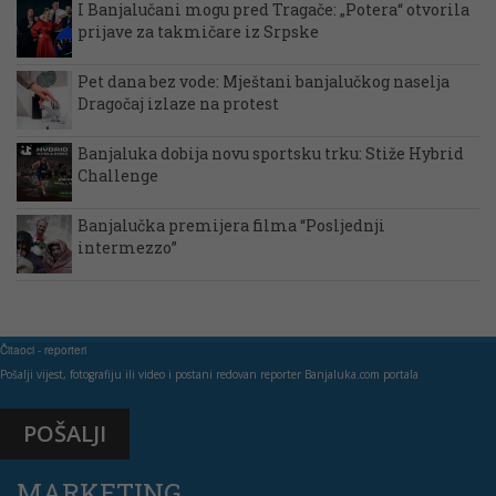
I Banjalučani mogu pred Tragače: „Potera“ otvorila
prijave za takmičare iz Srpske
Pet dana bez vode: Mještani banjalučkog naselja
Dragočaj izlaze na protest
Banjaluka dobija novu sportsku trku: Stiže Hybrid
Challenge
Banjalučka premijera filma “Posljednji
intermezzo”
Čitaoci - reporteri
Pošalji vijest, fotografiju ili video i postani redovan reporter Banjaluka.com portala
POŠALJI
MARKETING