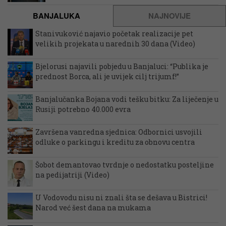
BANJALUKA
NAJNOVIJE
Stanivuković najavio početak realizacije pet
velikih projekata u narednih 30 dana (Video)
Bjelorusi najavili pobjedu u Banjaluci: “Publika je
prednost Borca, ali je uvijek cilj trijumf!”
Banjalučanka Bojana vodi tešku bitku: Za liječenje u
Rusiji potrebno 40.000 evra
Završena vanredna sjednica: Odbornici usvojili
odluke o parkingu i kreditu za obnovu centra
Šobot demantovao tvrdnje o nedostatku posteljine
na pedijatriji (Video)
U Vodovodu nisu ni znali šta se dešava u Bistrici!
Narod već šest dana na mukama