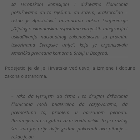
sa Evropskom komisijom i državama članicama
pokušavamo da to riješimo, da kažem, kratkoročno –
rekao je Apostolović novinarima nakon konferencije
„Dijalog o ekonomskim aspektima evropskih integracija i
usklađivanju nacionalnog zakonodavstva sa pravnim
tekovinama Evropske unije“, koju je organizovala
Američka privredna komora u Srbiji u Beograd.
Podsjetio je da je Hrvatska već usvojila izmjene i dopune
zakona o strancima.
– Tako da vjerujem da ćemo i sa drugim državama
članicama moći bilateralno da razgovaramo, da
premostimo taj problem u narednom periodu.
Razumijem da su gubici za privredu veliki. To je i razlog
što smo još prije dvije godine pokrenuli ovo pitanje –
rekao je on.