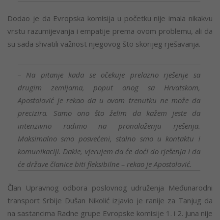
Dodao je da Evropska komisija u početku nije imala nikakvu
vrstu razumijevanja i empatije prema ovom problemu, ali da
su sada shvatili važnost njegovog što skorijeg rješavanja.
– Na pitanje kada se očekuje prelazno rješenje sa
drugim zemljama, poput onog sa Hrvatskom,
Apostolović je rekao da u ovom trenutku ne može da
precizira. Samo ono što želim da kažem jeste da
intenzivno radimo na pronalaženju rješenja.
Maksimalno smo posvećeni, stalno smo u kontaktu i
komunikaciji. Dakle, vjerujem da će doći do rješenja i da
će države članice biti fleksibilne – rekao je Apostolović.
Član Upravnog odbora poslovnog udruženja Međunarodni
transport Srbije Dušan Nikolić izjavio je ranije za Tan‌jug da
na sastancima Radne grupe Evropske komisije 1. i 2. juna nije