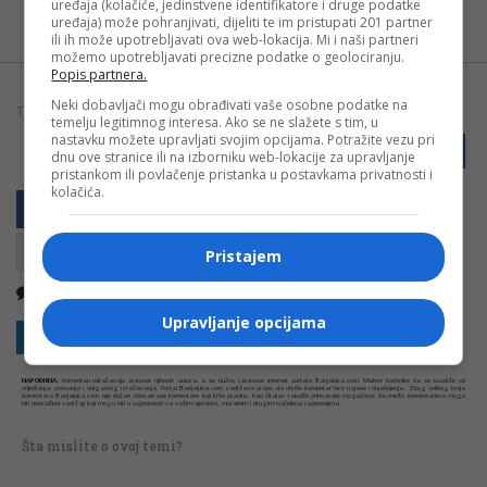
Možete nas pratiti i putem aplikacije za
uređaja (kolačiće, jedinstvene identifikatore i druge podatke
uređaja) može pohranjivati, dijeliti te im pristupati 201 partner
Android
ili ih može upotrebljavati ova web-lokacija. Mi i naši partneri
možemo upotrebljavati precizne podatke o geolociranju.
Popis partnera.
Neki dobavljači mogu obrađivati vaše osobne podatke na
TAGOVI:
BLOKADA
KAMION
PREVOZNICI
SRBIJA
temelju legitimnog interesa. Ako se ne slažete s tim, u
nastavku možete upravljati svojim opcijama. Potražite vezu pri
PRIJAVI GREŠKU
dnu ove stranice ili na izborniku web-lokacije za upravljanje
pristankom ili povlačenje pristanka u postavkama privatnosti i
kolačića.
Pristajem
Nema komentara
Kopirati
Upravljanje opcijama
Sakrij sve komentare
Prikaži komentare
NAPOMENA:
Komentari odražavaju stavove njihovih autora, a ne nužno i stavove internet portala Banjaluka.com. Molimo korisnike da se suzdrže od
vrijeđanja, psovanja i vulgarnog izražavanja. Portal Banjaluka.com zadržava pravo da obriše komentar bez najave i objašnjenja. Zbog velikog broja
komentara Banjaluka.com nije dužan obrisati sve komentare koji krše pravila. Kao čitalac takođe prihvatate mogućnost da među komentarima mogu
biti pronađeni sadržaji koji mogu biti u suprotnosti sa vašim vjerskim, moralnim i drugim načelima i uvjerenjima.
Šta mislite o ovoj temi?