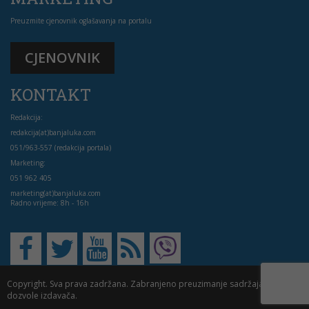
Preuzmite cjenovnik oglašavanja na portalu
CJENOVNIK
KONTAKT
Redakcija:
redakcija(at)banjaluka.com
051/963-557 (redakcija portala)
Marketing:
051 962 405
marketing(at)banjaluka.com
Radno vrijeme: 8h - 16h
Copyright. Sva prava zadržana. Zabranjeno preuzimanje sadržaja bez
dozvole izdavača.