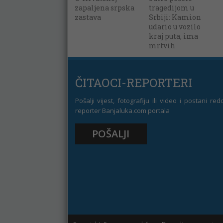
zapaljena srpska
tragedijom u
zastava
Srbiji: Kamion
udario u vozilo
kraj puta, ima
mrtvih
ČITAOCI-REPORTERI
Pošalji vijest, fotografiju ili video i postani re
reporter Banjaluka.com portala
POŠALJI