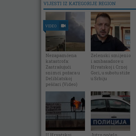
VIJESTI IZ KATEGORIJE REGION
VIDEO
Nezapamćena
Zelenski smijenio
katastrofa:
i ambasadore u
Zastrašujući
Hrvatskoj i Crnoj
snimci požara u
Gori, u subotu stiže
Deliblatskoj
u Srbiju
peščari (Video)
U Hrvatskoj
Jutro počelo