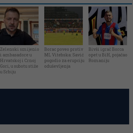
Zelenski smijenio
Borac poveo protiv
Bivši igrač Borca
i ambasadore u
ML Vitebska: Savić
opet u BiH, pojačao
Hrvatskoj i Crnoj
pogodio za erupciju
Romaniju
Gori, u subotu stiže
oduševljenja
u Srbiju