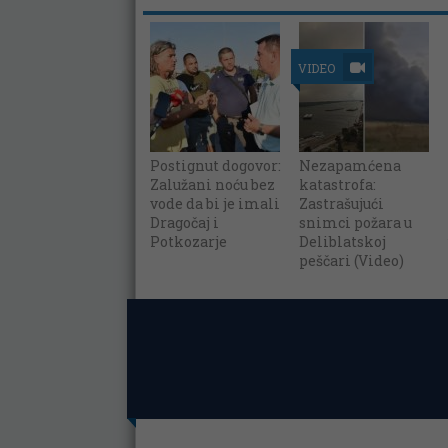
VIDEO
Postignut dogovor:
Nezapamćena
Zalužani noću bez
katastrofa:
vode da bi je imali
Zastrašujući
Dragočaj i
snimci požara u
Potkozarje
Deliblatskoj
peščari (Video)