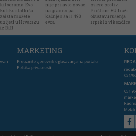
kilograma: Evo
nije prijavio novac
mjere protiv
koliko slatkiša
na granici pa
Prištine: EU traži
zaista možete
kažnjen sa 11.490
obustavu rušenja
unijeti u Hrvatsku
evra
srpskih vikendica
iz BiH
MARKETING
KO
REDAK
dovan
Preuzmite cjenovnik oglašavanja na portalu
Politika privatnosti
redakc
051/96
MARK
051 96
market
Radno 
Mobiln