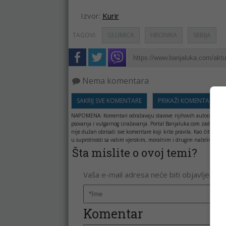
Izvor:
Kurir
TAGOVI:
GLUMICA
HRONIKA
SRBIJA
Nema komentara
SAKRIJ SVE KOMENTARE
PRIKAŽI KOMENTARE
NAPOMENA:
Komentari odražavaju stavove njihovih autora, a ne 
psovanja i vulgarnog izražavanja. Portal Banjaluka.com zadržava 
nije dužan obrisati sve komentare koji krše pravila. Kao čitala
u suprotnosti sa vašim vjerskim, moralnim i drugim načelima i uv
Šta mislite o ovoj temi?
Vaša e-mail adresa neće biti objavljena. 
Komentar