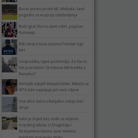
Borac poveo protiv ML Vitebska: Savić
pogodio za erupciju oduševljenja
Bivši igrač Borca opet u BiH, pojačao
Romaniju
BSK otvara novu sezonu Premijer lige
BiH
Gospodska, tajne podzemlja: Za šta će
biti potrošeno 18 miliona KM kredita u
Banjaluci?
Istorijski uspjeh Banjalučanke: Mikača sa
WTA liste najavljuje još veće ciljeve
Ove ulice sutra u Banjaluci ostaju bez
struje
Kako je živjeti bez vode za vrijeme
tropskog talasa: U Dragočaju i
Stranjanima slavine suve danima,
mještani spasavaju stoku