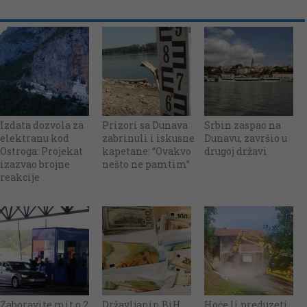
Izdata dozvola za
Prizori sa Dunava
Srbin zaspao na
elektranu kod
zabrinuli i iskusne
Dunavu, završio u
Ostroga: Projekat
kapetane: “Ovakvo
drugoj državi
izazvao brojne
nešto ne pamtim”
reakcije
Zaboravite mit o 2
Državljanin BiH
Hoće li preduzeti