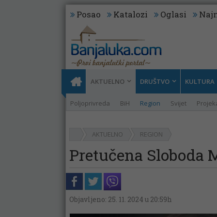
Posao
Katalozi
Oglasi
Najn
AKTUELNO
DRUŠTVO
KULTURA
Poljoprivreda
BiH
Region
Svijet
Projeka
AKTUELNO
REGION
Pretučena Sloboda M
Objavljeno: 25. 11. 2024 u 20:59h