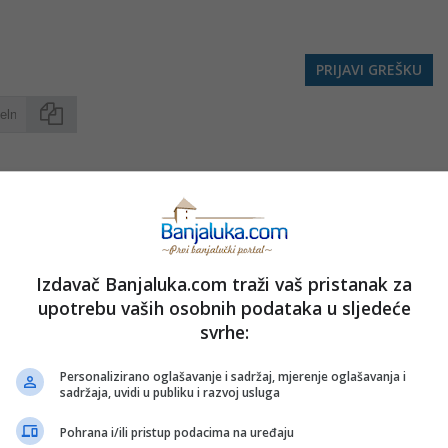
PRIJAVI GREŠKU
Kopirati
nužno i stavove internet portala Banjaluka.com. Molimo korisnike da se suzdrže od vrijeđanja,
pravo da obriše komentar bez najave i objašnjenja. Zbog velikog broja komentara Banjaluka.com
c takođe prihvatate mogućnost da među komentarima mogu biti pronađeni sadržaji koji mogu biti
jerenjima.
Izdavač Banjaluka.com traži vaš pristanak za
upotrebu vaših osobnih podataka u sljedeće
svrhe:
Sva polja su obavezna!
Personalizirano oglašavanje i sadržaj, mjerenje oglašavanja i
sadržaja, uvidi u publiku i razvoj usluga
Pohrana i/ili pristup podacima na uređaju