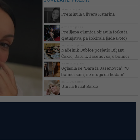
21. 07. 2026. | 19:37
Preminula Olivera Katarina
4. 07. 2026. | 12:23
Prelijepa glumica objavila fotku iz
djetinjstva, pa šokirala ljude (Foto)
24. 06. 2026. | 15:34
Načelnik Dubice posjetio Biljanu
Čekić, Daru iz Jasenovca, u bolnici
22. 06. 2026. | 14:55
Oglasila se “Dara iz Jasenovca”: “U
bolnici sam, ne mogu da hodam”
28. 12. 2025. | 11:16
Umrla Brižit Bardo