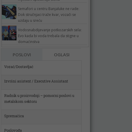
Semafori u centru Banjaluke ne rade:
Dok stručnjaci traže kvar, vozači se
uzdaju u sreću
Vodosnabdijevanje potkozarskih sela:
Evo kada bi voda trebala da stigne u
domaćinstva
Vozač/Dostavljač
POSLOVI
OGLASI
Izvršni asistent / Executive Assistant
Radnik u proizvodnji – pomoćni poslovi u
metalskom sektoru
Spremačica
Poslovođa
Skladištar (m)