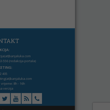
NTAKT
CIJA:
ija(at)banjaluka.com
3-556 (redakcija portala)
ETING:
2 405
ing(at)banjaluka.com
vrijeme: 8h - 16h
a verzija