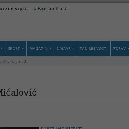
ovije vijesti
Banjaluka.si
SPORT
MAGAZIN
NAJAVE
ZANIMLJIVOSTI
ZDRAVI 
t Misli o prirodi
ićalović
POVEZANE VIJESTI