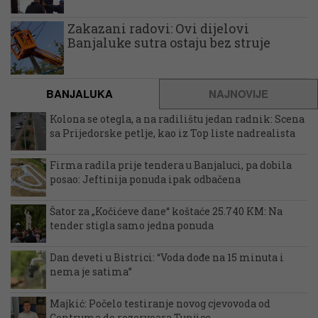
Zakazani radovi: Ovi dijelovi
Banjaluke sutra ostaju bez struje
BANJALUKA
NAJNOVIJE
Kolona se otegla, a na radilištu jedan radnik: Scena
sa Prijedorske petlje, kao iz Top liste nadrealista
Firma radila prije tendera u Banjaluci, pa dobila
posao: Jeftinija ponuda ipak odbačena
Šator za „Kočićeve dane“ koštaće 25.740 KM: Na
tender stigla samo jedna ponuda
Dan deveti u Bistrici: “Voda dođe na 15 minuta i
nema je satima”
Majkić: Počelo testiranje novog cjevovoda od
Centruma do rezervoara Tunjice