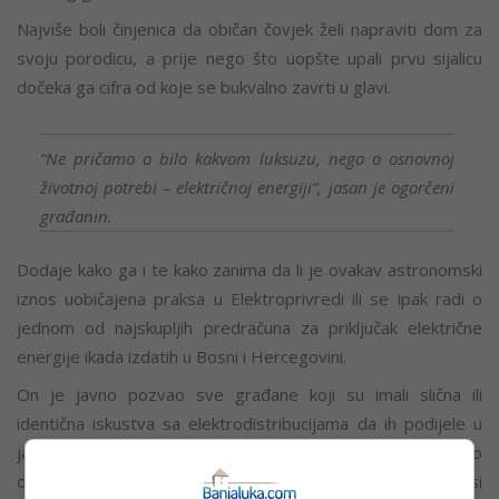
Najviše boli činjenica da običan čovjek želi napraviti dom za
svoju porodicu, a prije nego što uopšte upali prvu sijalicu
dočeka ga cifra od koje se bukvalno zavrti u glavi.
“Ne pričamo o bilo kakvom luksuzu, nego o osnovnoj
životnoj potrebi – električnoj energiji”, jasan je ogorčeni
građanin.
Dodaje kako ga i te kako zanima da li je ovakav astronomski
iznos uobičajena praksa u Elektroprivredi ili se ipak radi o
jednom od najskupljih predračuna za priključak električne
energije ikada izdatih u Bosni i Hercegovini.
On je javno pozvao sve građane koji su imali slična ili
identična iskustva sa elektrodistribucijama da ih podijele u
javnosti, kako bi se konačno otvorila ozbiljna rasprava o
opravdanosti i načinu obračuna ovakvih troškova, prenosi