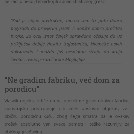
se radi o nekoj tehničkoj ili administrativnoj grešci.
“Kad je stigao predračun, morao sam tri puta dobro
pogledati da provjerim jesam li uopšte dobro pročitao
brojke. Za ovaj iznos čovjek opravdano očekuje da uz
priključak dobije vlastitu trafostanicu, kilometre novih
dalekovoda i možda još besplatnu struju do kraja
života”, rekao je razočarani Maglajlija.
“Ne gradim fabriku, već dom za
porodicu”
Vlasnik objekta ističe da na parceli ne gradi nikakvu fabriku,
industrijsko postrojenje niti veliki poslovni objekat, već
običnu porodičnu kuću, zbog čega smatra da je ovakav
trošak apsolutno van svake pameti i teško razumljiv za
običnog građanina.