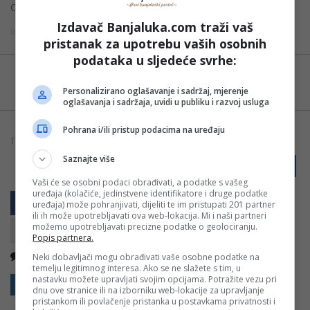
Crna Hronika.
Izdavač Banjaluka.com traži vaš
Izvor: Bl portal
pristanak za upotrebu vaših osobnih
podataka u sljedeće svrhe:
Možete nas pratiti i putem aplikacije za
Android
Personalizirano oglašavanje i sadržaj, mjerenje
oglašavanja i sadržaja, uvidi u publiku i razvoj usluga
Pohrana i/ili pristup podacima na uređaju
TAGOVI:
BIH
ELEKTROPRIVREDA BIH
FBIH
STRUJA
Saznajte više
PRIJAVI GREŠKU
Vaši će se osobni podaci obrađivati, a podatke s vašeg
uređaja (kolačiće, jedinstvene identifikatore i druge podatke
uređaja) može pohranjivati, dijeliti te im pristupati 201 partner
ili ih može upotrebljavati ova web-lokacija. Mi i naši partneri
možemo upotrebljavati precizne podatke o geolociranju.
Popis partnera.
Nema komentara
Kopirati
Neki dobavljači mogu obrađivati vaše osobne podatke na
temelju legitimnog interesa. Ako se ne slažete s tim, u
nastavku možete upravljati svojim opcijama. Potražite vezu pri
Sakrij sve komentare
Prikaži komentare
dnu ove stranice ili na izborniku web-lokacije za upravljanje
pristankom ili povlačenje pristanka u postavkama privatnosti i