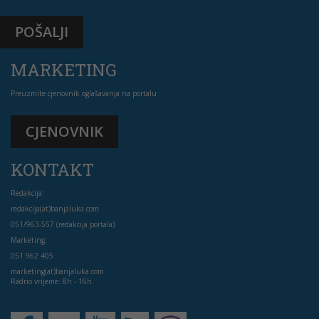
POŠALJI
MARKETING
Preuzmite cjenovnik oglašavanja na portalu
CJENOVNIK
KONTAKT
Redakcija:
redakcija(at)banjaluka.com
051/963-557 (redakcija portala)
Marketing:
051 962 405
marketing(at)banjaluka.com
Radno vrijeme: 8h - 16h