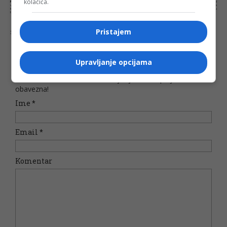
kolačića.
NAPOMENA:
Komentari odražavaju stavove njihovih autora, a ne nužno i stavove internet portala Banjaluka.com. Molimo korisnike da se suzdrže od
vrijeđanja, psovanja i vulgarnog izražavanja. Portal Banjaluka.com zadržava pravo da obriše komentar bez najave i objašnjenja. Zbog velikog broja
komentara Banjaluka.com nije dužan obrisati sve komentare koji krše pravila. Kao čitalac takođe prihvatate mogućnost da među komentarima mogu
biti pronađeni sadržaji koji mogu biti u suprotnosti sa vašim vjerskim, moralnim i drugim načelima i uvjerenjima.
Pristajem
Šta mislite o ovoj temi?
Upravljanje opcijama
Vaša e-mail adresa neće biti objavljena. Sva polja su
obavezna!
Ime
*
Email
*
Komentar