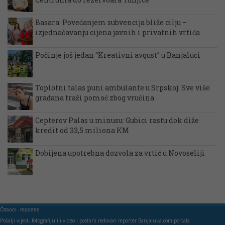
Basara: Povećanjem subvencija bliže cilju –
izjednačavanju cijena javnih i privatnih vrtića
Počinje još jedan “Kreativni avgust” u Banjaluci
Toplotni talas puni ambulante u Srpskoj: Sve više
građana traži pomoć zbog vrućina
Cepterov Palas u minusu: Gubici rastu dok diže
kredit od 33,5 miliona KM
Dobijena upotrebna dozvola za vrtić u Novoseliji
Čitaoci - reporteri
Pošalji vijest, fotografiju ili video i postani redovan reporter Banjaluka.com portala