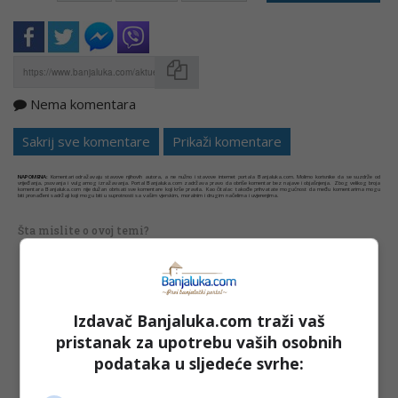
Nema komentara
Kopirati
Sakrij sve komentare
Prikaži komentare
NAPOMENA:
Komentari odražavaju stavove njihovih autora, a ne nužno i stavove internet portala Banjaluka.com. Molimo korisnike da se suzdrže od
vrijeđanja, psovanja i vulgarnog izražavanja. Portal Banjaluka.com zadržava pravo da obriše komentar bez najave i objašnjenja. Zbog velikog broja
komentara Banjaluka.com nije dužan obrisati sve komentare koji krše pravila. Kao čitalac takođe prihvatate mogućnost da među komentarima mogu
biti pronađeni sadržaji koji mogu biti u suprotnosti sa vašim vjerskim, moralnim i drugim načelima i uvjerenjima.
Šta mislite o ovoj temi?
Vaša e-mail adresa neće biti objavljena. Sva polja su
Izdavač Banjaluka.com traži vaš
obavezna!
pristanak za upotrebu vaših osobnih
Ime
*
podataka u sljedeće svrhe: