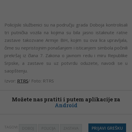
Policijski službenici su na području grada Doboja kontrolisali
tri putnička vozila na kojima su bila jasno istaknute ratne
zastave takozvane Armije BiH, kojim su ova lica upravljala,
čime su nepristojnim ponašanjem i isticanjem simbola počinili
prekršaj iz člana 7. Zakona o javnom redu i miru Republike
Srpske, a zastave su uz potvrdu oduzete, navodi se u
saopštenju.
Izvor:
RTRS
/ Foto: RTRS
Možete nas pratiti i putem aplikacije za
Android
TAGOVI:
PRIJAVI GREŠKU
DOBOJ
POLICIJA
ZASTAVA