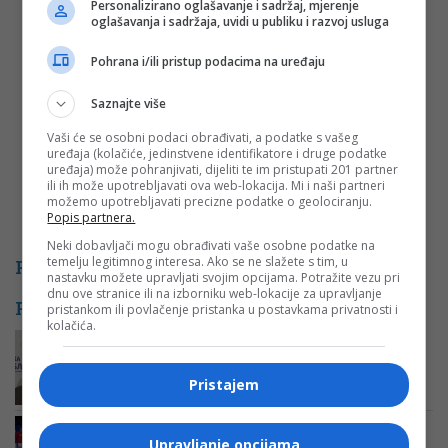
Personalizirano oglašavanje i sadržaj, mjerenje
Email
*
oglašavanja i sadržaja, uvidi u publiku i razvoj usluga
Pohrana i/ili pristup podacima na uređaju
Komentar
Saznajte više
Vaši će se osobni podaci obrađivati, a podatke s vašeg
uređaja (kolačiće, jedinstvene identifikatore i druge podatke
uređaja) može pohranjivati, dijeliti te im pristupati 201 partner
ili ih može upotrebljavati ova web-lokacija. Mi i naši partneri
možemo upotrebljavati precizne podatke o geolociranju.
Popis partnera.
Neki dobavljači mogu obrađivati vaše osobne podatke na
temelju legitimnog interesa. Ako se ne slažete s tim, u
PROMO
nastavku možete upravljati svojim opcijama. Potražite vezu pri
dnu ove stranice ili na izborniku web-lokacije za upravljanje
POVEZANE VIJESTI
pristankom ili povlačenje pristanka u postavkama privatnosti i
kolačića.
Ostojić osudio paljenje srpske zastave
u Hrvatskoj: “To je otvoreno
ispoljavanje mržnje”
Pristajem
Pogrešna zastava Srbije na
Evropskom prvenstvu: Nezapamćen
Upravljanje opcijama