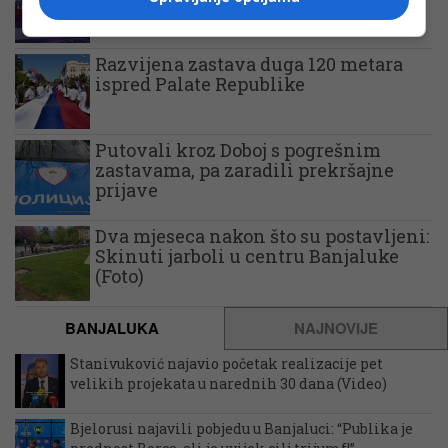
skandal na početku turnira
Razvijena zastava duga 120 metara
ispred Palate Republike
Putovali kroz Doboj s pogrešnim
zastavama, pa zaradili prekršajne
prijave
Dva mjeseca nakon što su postavljeni:
Skinuti jarboli u centru Banjaluke
(Foto)
BANJALUKA
NAJNOVIJE
Stanivuković najavio početak realizacije pet
velikih projekata u narednih 30 dana (Video)
Bjelorusi najavili pobjedu u Banjaluci: “Publika je