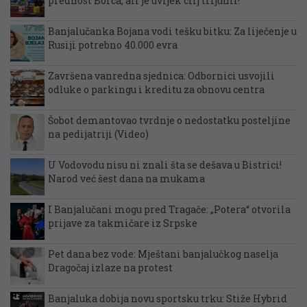
prednost Borca, ali je uvijek cilj trijumf!”
Banjalučanka Bojana vodi tešku bitku: Za liječenje u
Rusiji potrebno 40.000 evra
Završena vanredna sjednica: Odbornici usvojili
odluke o parkingu i kreditu za obnovu centra
Šobot demantovao tvrdnje o nedostatku posteljine
na pedijatriji (Video)
U Vodovodu nisu ni znali šta se dešava u Bistrici!
Narod već šest dana na mukama
I Banjalučani mogu pred Tragače: „Potera“ otvorila
prijave za takmičare iz Srpske
Pet dana bez vode: Mještani banjalučkog naselja
Dragočaj izlaze na protest
Banjaluka dobija novu sportsku trku: Stiže Hybrid