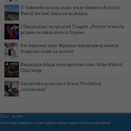
U Vodovodu nisu ni znali šta se dešava u Bistrici!
Narod već šest dana na mukama
I Banjalučani mogu pred Tragače: „Potera“ otvorila
prijave za takmičare iz Srpske
Pet dana bez vode: Mještani banjalučkog naselja
Dragočaj izlaze na protest
Banjaluka dobija novu sportsku trku: Stiže Hybrid
Challenge
Banjalučka premijera filma “Posljednji
intermezzo”
Čitaoci - reporteri
Pošalji vijest, fotografiju ili video i postani redovan reporter Banjaluka.com portala