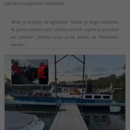
završio u njegovom vlasništvu.
“Brod je kupljen na oglasima. Tražen je dugo vremena.
Ta ljubav prema rijeci i prema prirodi uopšte je prisutna
već odavno”, počinje svoju priču Marko za “Nezavisne
novine”.