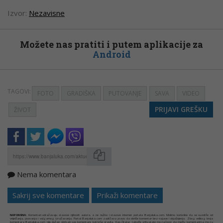
Izvor:
Nezavisne
Možete nas pratiti i putem aplikacije za
Android
TAGOVI:
FOTO
GRADIŠKA
PUTOVANJE
SAVA
VIDEO
PRIJAVI GREŠKU
ŽIVOT
Nema komentara
Kopirati
Sakrij sve komentare
Prikaži komentare
NAPOMENA:
Komentari odražavaju stavove njihovih autora, a ne nužno i stavove internet portala Banjaluka.com. Molimo korisnike da se suzdrže od
vrijeđanja, psovanja i vulgarnog izražavanja. Portal Banjaluka.com zadržava pravo da obriše komentar bez najave i objašnjenja. Zbog velikog broja
komentara Banjaluka.com nije dužan obrisati sve komentare koji krše pravila. Kao čitalac takođe prihvatate mogućnost da među komentarima mogu