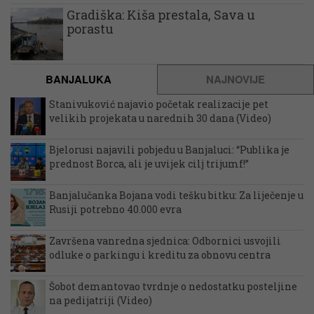
Gradiška: Kiša prestala, Sava u
porastu
BANJALUKA
NAJNOVIJE
Stanivuković najavio početak realizacije pet
velikih projekata u narednih 30 dana (Video)
Bjelorusi najavili pobjedu u Banjaluci: “Publika je
prednost Borca, ali je uvijek cilj trijumf!”
Banjalučanka Bojana vodi tešku bitku: Za liječenje u
Rusiji potrebno 40.000 evra
Završena vanredna sjednica: Odbornici usvojili
odluke o parkingu i kreditu za obnovu centra
Šobot demantovao tvrdnje o nedostatku posteljine
na pedijatriji (Video)