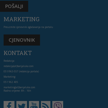
POŠALJI
MARKETING
Preuzmite cjenovnik oglašavanja na portalu
CJENOVNIK
KONTAKT
Redakcija:
redakcija(at)banjaluka.com
051/963-557 (redakcija portala)
Marketing:
051 962 405
marketing(at)banjaluka.com
Radno vrijeme: 8h - 16h