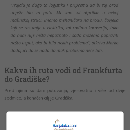
“Trajala je dugo ta logistika i priprema da bi taj brod
uopšte bio za puta. Mi smo svi otprilike u nekoj
mašinskoj struci, imamo mehaničara na brodu, čovjeka
koji se razumije u elektriku, mi radimo karoseriju, tako
da nam nije ništa nepoznato i sada možemo popraviti
nešto usput, ako bi bilo nekih problema”, otkriva Marko
dodajući da se nada da ipak problema neće biti.
Kakva ih ruta vodi od Frankfurta
do Gradiške?
Pred njima su dani putovanja, vjerovatno i više od dvije
sedmice, a konačan cilj je Gradiška.
“Mi sada imamo 380 kilometara Majne uzvodno. Tu
ulazimo u kanal koji vodi prema Dunavu. On je dug 170