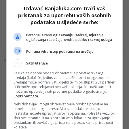
kilometara. I onda je sav put niz vodu Dunavom do
Izdavač Banjaluka.com traži vaš
Beograda. I onda idemo Savom uzvodno 450 kilometara
pristanak za upotrebu vaših osobnih
do Gradiške. Ako sve bude u redu sa ovom starom
podataka u sljedeće svrhe:
mašinerijom što smo kupili, mislim da bi trebalo da to
sve traje između 15 i 20 dana”, kaže Grebenar za
Personalizirano oglašavanje i sadržaj, mjerenje
“Nezavisne novine”.
oglašavanja i sadržaja, uvidi u publiku i razvoj usluga
Pohrana i/ili pristup podacima na uređaju
Kako objašnjava, prva četiri dana voze uzvodno 400
kilometara.
Saznajte više
Vaši će se osobni podaci obrađivati, a podatke s vašeg
uređaja (kolačiće, jedinstvene identifikatore i druge podatke
“Prešli smo 34 prevodnice za prva četiri dana. One su
uređaja) može pohranjivati, dijeliti te im pristupati 201 partner
nam oduzimale neko vrijeme, ali to je baš lijepo
ili ih može upotrebljavati ova web-lokacija. Mi i naši partneri
možemo upotrebljavati precizne podatke o geolociranju.
iskustvo. Prva prevodnica u Ofenbahu nam je unijela
Popis partnera.
straha, ali sad ide sve lakše i lakše. Nemamo baš neko
Neki dobavljači mogu obrađivati vaše osobne podatke na
ogromno iskustvo sa svim ovim, ali, eto, ide nam dobro”,
temelju legitimnog interesa. Ako se ne slažete s tim, u
nastavku možete upravljati svojim opcijama. Potražite vezu pri
iskreno priča on.
dnu ove stranice ili na izborniku web-lokacije za upravljanje
pristankom ili povlačenje pristanka u postavkama privatnosti i
kolačića.