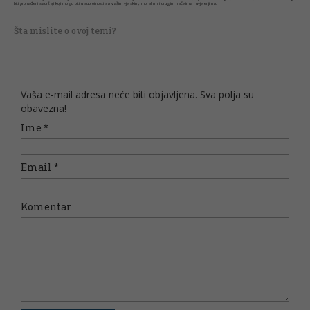
biti pronađeni sadržaji koji mogu biti u suprotnosti sa vašim vjerskim, moralnim i drugim načelima i uvjerenjima.
Šta mislite o ovoj temi?
Vaša e-mail adresa neće biti objavljena. Sva polja su
obavezna!
Ime
*
Email
*
Komentar