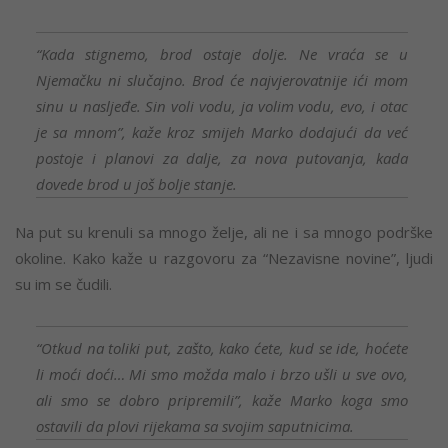
“Kada stignemo, brod ostaje dolje. Ne vraća se u
Njemačku ni slučajno. Brod će najvjerovatnije ići mom
sinu u nasljeđe. Sin voli vodu, ja volim vodu, evo, i otac
je sa mnom”, kaže kroz smijeh Marko dodajući da već
postoje i planovi za dalje, za nova putovanja, kada
dovede brod u još bolje stanje.
Na put su krenuli sa mnogo želje, ali ne i sa mnogo podrške
okoline. Kako kaže u razgovoru za “Nezavisne novine”, ljudi
su im se čudili.
“Otkud na toliki put, zašto, kako ćete, kud se ide, hoćete
li moći doći… Mi smo možda malo i brzo ušli u sve ovo,
ali smo se dobro pripremili”, kaže Marko koga smo
ostavili da plovi rijekama sa svojim saputnicima.