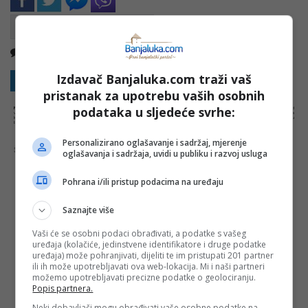
Nema komentara
Kopirati
Izdavač Banjaluka.com traži vaš
Sakrij sve komentare
Prikaži komentare
pristanak za upotrebu vaših osobnih
podataka u sljedeće svrhe:
NAPOMENA:
Komentari odražavaju stavove njihovih autora, a ne nužno i stavove internet portala Banjaluka.com. Molimo korisnike da se suzdrže od
vrijeđanja, psovanja i vulgarnog izražavanja. Portal Banjaluka.com zadržava pravo da obriše komentar bez najave i objašnjenja. Zbog velikog broja
komentara Banjaluka.com nije dužan obrisati sve komentare koji krše pravila. Kao čitalac takođe prihvatate mogućnost da među komentarima mogu
biti pronađeni sadržaji koji mogu biti u suprotnosti sa vašim vjerskim, moralnim i drugim načelima i uvjerenjima.
Personalizirano oglašavanje i sadržaj, mjerenje
Šta mislite o ovoj temi?
oglašavanja i sadržaja, uvidi u publiku i razvoj usluga
Pohrana i/ili pristup podacima na uređaju
Saznajte više
Vaša e-mail adresa neće biti objavljena. Sva polja su
obavezna!
Vaši će se osobni podaci obrađivati, a podatke s vašeg
uređaja (kolačiće, jedinstvene identifikatore i druge podatke
Ime
*
uređaja) može pohranjivati, dijeliti te im pristupati 201 partner
ili ih može upotrebljavati ova web-lokacija. Mi i naši partneri
možemo upotrebljavati precizne podatke o geolociranju.
Email
*
Popis partnera.
Neki dobavljači mogu obrađivati vaše osobne podatke na