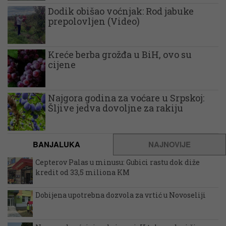
Dodik obišao voćnjak: Rod jabuke
prepolovljen (Video)
Kreće berba grožđa u BiH, ovo su
cijene
Najgora godina za voćare u Srpskoj:
Šljive jedva dovoljne za rakiju
BANJALUKA
NAJNOVIJE
Cepterov Palas u minusu: Gubici rastu dok diže
kredit od 33,5 miliona KM
Dobijena upotrebna dozvola za vrtić u Novoseliji