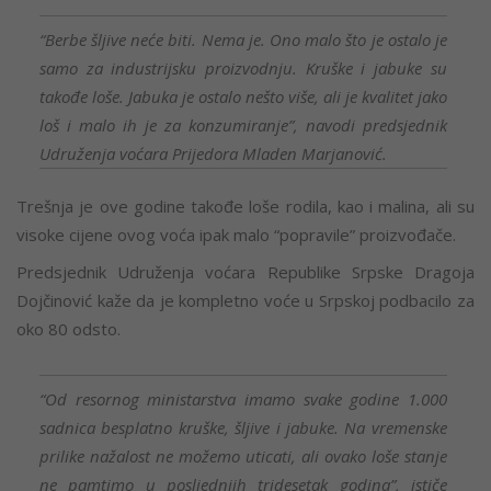
“Berbe šljive neće biti. Nema je. Ono malo što je ostalo je
samo za industrijsku proizvodnju. Kruške i jabuke su
takođe loše. Jabuka je ostalo nešto više, ali je kvalitet jako
loš i malo ih je za konzumiranje”, navodi predsjednik
Udruženja voćara Prijedora Mladen Marjanović.
Trešnja je ove godine takođe loše rodila, kao i malina, ali su
visoke cijene ovog voća ipak malo “popravile” proizvođače.
Predsjednik Udruženja voćara Republike Srpske Dragoja
Dojčinović kaže da je kompletno voće u Srpskoj podbacilo za
oko 80 odsto.
“Od resornog ministarstva imamo svake godine 1.000
sadnica besplatno kruške, šljive i jabuke. Na vremenske
prilike nažalost ne možemo uticati, ali ovako loše stanje
ne pamtimo u posljednjih tridesetak godina”, ističe