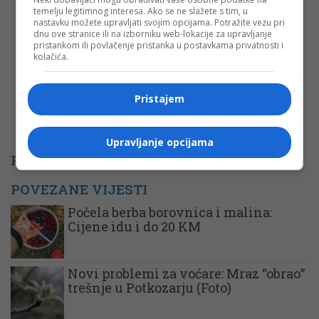
temelju legitimnog interesa. Ako se ne slažete s tim, u
Komentar
nastavku možete upravljati svojim opcijama. Potražite vezu pri
dnu ove stranice ili na izborniku web-lokacije za upravljanje
pristankom ili povlačenje pristanka u postavkama privatnosti i
kolačića.
Pristajem
Upravljanje opcijama
PROMO
POVEZANE VIJESTI
Počela berba borovnica i malina:
Cijene idu i do 20 KM
Novi problemi za voćare: Mraz “obrao”
trešnje u Potkozarju (Foto)