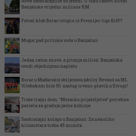
Nove saobraćajnice do jeseni: U toku radovi širom
Banjaluke vrijedni milione KM
Futsal klub Borac istupio iz Premijer lige BiH!?
Moguć pad pritiska vode u Banjaluci
Jedan račun za sve, a pitanja milion: Banjaluka
uvodi objedinjenu naplatu
Borac u Mađarskoj obilježava jubilej: Revanš sa ML
Vitebskom biće 50. nastup crveno-plavih u Evropi!
Traže trajni dom: “Mozaiku prijateljstva” potrebna
parcela za gradnju javne kuhinje
Saobraćajni kolaps u Banjaluci: Za nekoliko
kilometara treba 45 minuta