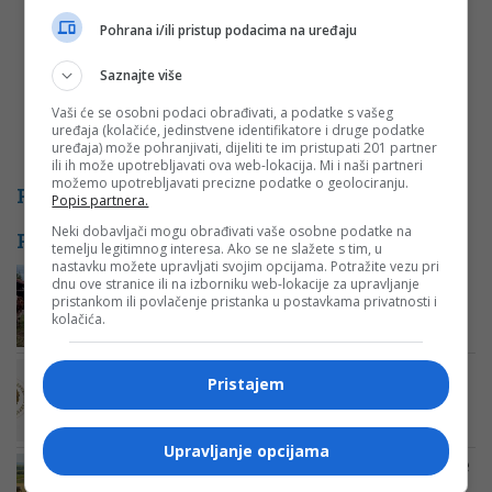
Pohrana i/ili pristup podacima na uređaju
Saznajte više
Vaši će se osobni podaci obrađivati, a podatke s vašeg
uređaja (kolačiće, jedinstvene identifikatore i druge podatke
uređaja) može pohranjivati, dijeliti te im pristupati 201 partner
ili ih može upotrebljavati ova web-lokacija. Mi i naši partneri
možemo upotrebljavati precizne podatke o geolociranju.
PROMO
Popis partnera.
Neki dobavljači mogu obrađivati vaše osobne podatke na
POVEZANE VIJESTI
temelju legitimnog interesa. Ako se ne slažete s tim, u
nastavku možete upravljati svojim opcijama. Potražite vezu pri
“Sve što dadnu i potroše“: Mladi
dnu ove stranice ili na izborniku web-lokacije za upravljanje
farmer iz Laktaša prodaje krave
pristankom ili povlačenje pristanka u postavkama privatnosti i
kolačića.
Slinavka i šap poslije Njemačke
Pristajem
registrovana i u Mađarskoj!
Upravljanje opcijama
Stočarstvo gurnuto na ivicu provalije