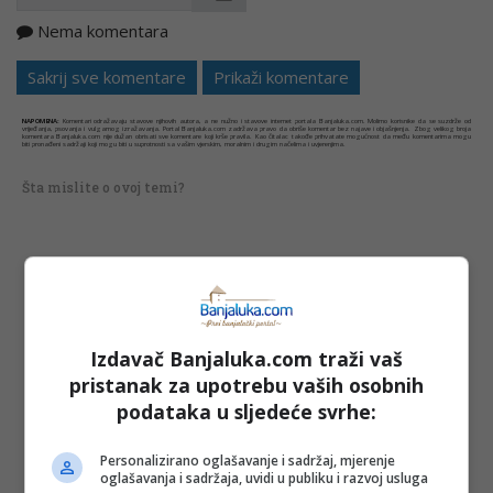
Nema komentara
Kopirati
Sakrij sve komentare
Prikaži komentare
NAPOMENA:
Komentari odražavaju stavove njihovih autora, a ne nužno i stavove internet portala Banjaluka.com. Molimo korisnike da se suzdrže od
vrijeđanja, psovanja i vulgarnog izražavanja. Portal Banjaluka.com zadržava pravo da obriše komentar bez najave i objašnjenja. Zbog velikog broja
komentara Banjaluka.com nije dužan obrisati sve komentare koji krše pravila. Kao čitalac takođe prihvatate mogućnost da među komentarima mogu
biti pronađeni sadržaji koji mogu biti u suprotnosti sa vašim vjerskim, moralnim i drugim načelima i uvjerenjima.
Šta mislite o ovoj temi?
Vaša e-mail adresa neće biti objavljena. Sva polja su
obavezna!
Ime
*
Izdavač Banjaluka.com traži vaš
pristanak za upotrebu vaših osobnih
Email
*
podataka u sljedeće svrhe:
Personalizirano oglašavanje i sadržaj, mjerenje
Komentar
oglašavanja i sadržaja, uvidi u publiku i razvoj usluga