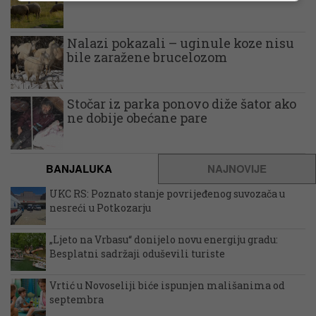
Nalazi pokazali – uginule koze nisu
bile zaražene brucelozom
Stočar iz parka ponovo diže šator ako
ne dobije obećane pare
BANJALUKA
NAJNOVIJE
UKC RS: Poznato stanje povrijeđenog suvozača u
nesreći u Potkozarju
„Ljeto na Vrbasu“ donijelo novu energiju gradu:
Besplatni sadržaji oduševili turiste
Vrtić u Novoseliji biće ispunjen mališanima od
septembra