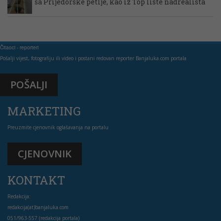
sa Prijedorske petlje, kao iz Top liste nadrealista
Čitaoci - reporteri
Pošalji vijest, fotografiju ili video i postani redovan reporter Banjaluka.com portala
POŠALJI
MARKETING
Preuzmite cjenovnik oglašavanja na portalu
CJENOVNIK
KONTAKT
Redakcija:
redakcija(at)banjaluka.com
051/963-557 (redakcija portala)