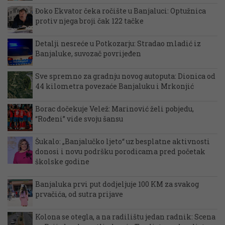
Đoko Ekvator čeka ročište u Banjaluci: Optužnica
protiv njega broji čak 122 tačke
Detalji nesreće u Potkozarju: Stradao mladić iz
Banjaluke, suvozač povrijeđen
Sve spremno za gradnju novog autoputa: Dionica od
44 kilometra povezaće Banjaluku i Mrkonjić
Borac dočekuje Velež: Marinović želi pobjedu,
“Rođeni” vide svoju šansu
Šukalo: „Banjalučko ljeto“ uz besplatne aktivnosti
donosi i novu podršku porodicama pred početak
školske godine
Banjaluka prvi put dodjeljuje 100 KM za svakog
prvačića, od sutra prijave
Kolona se otegla, a na radilištu jedan radnik: Scena