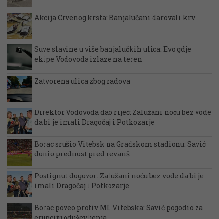
Akcija Crvenog krsta: Banjalučani darovali krv
Suve slavine u više banjalučkih ulica: Evo gdje
ekipe Vodovoda izlaze na teren
Zatvorena ulica zbog radova
Direktor Vodovoda dao riječ: Zalužani noću bez vode
da bi je imali Dragočaj i Potkozarje
Borac srušio Vitebsk na Gradskom stadionu: Savić
donio prednost pred revanš
Postignut dogovor: Zalužani noću bez vode da bi je
imali Dragočaj i Potkozarje
Borac poveo protiv ML Vitebska: Savić pogodio za
erupciju oduševljenja