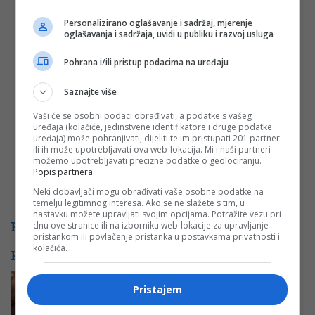
Ime
*
Personalizirano oglašavanje i sadržaj, mjerenje
oglašavanja i sadržaja, uvidi u publiku i razvoj usluga
Email
*
Pohrana i/ili pristup podacima na uređaju
Komentar
Saznajte više
Vaši će se osobni podaci obrađivati, a podatke s vašeg
uređaja (kolačiće, jedinstvene identifikatore i druge podatke
uređaja) može pohranjivati, dijeliti te im pristupati 201 partner
ili ih može upotrebljavati ova web-lokacija. Mi i naši partneri
možemo upotrebljavati precizne podatke o geolociranju.
Popis partnera.
Neki dobavljači mogu obrađivati vaše osobne podatke na
temelju legitimnog interesa. Ako se ne slažete s tim, u
nastavku možete upravljati svojim opcijama. Potražite vezu pri
PROMO
dnu ove stranice ili na izborniku web-lokacije za upravljanje
pristankom ili povlačenje pristanka u postavkama privatnosti i
kolačića.
POVEZANE VIJESTI
Majci dvoje djece hitno potrebna
Pristajem
pomoć: Za liječenje treba 15.000 KM