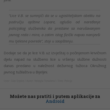
“Lice V.B. se sumnjiči da se u ugostiteljskom obektu na
području opštine Lopare, oglušio od naređenje
policijskog službenika da prestane sa narušavanjem
javnog reda i mira, a zatim istog fizički napao nanijevši
mu tjelesne povrede”, stoji u saopštenju.
Dodaje se da je lice V.B. uz izvještaj o počinjenom krivičnom
djelu napad na službeno lice u vršenju službne dužnosti
danas predano u naležnost dežurnog tužioca Okružnog
javnog tužilaštva u Bijeljini.
Izvor: Glas Srpske / Autor: Nebojša Tomašević / Foto: Policija
Možete nas pratiti i putem aplikacije za
Android