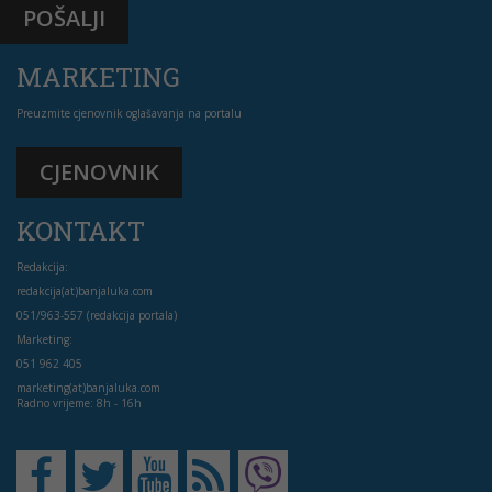
POŠALJI
MARKETING
Preuzmite cjenovnik oglašavanja na portalu
CJENOVNIK
KONTAKT
Redakcija:
redakcija(at)banjaluka.com
051/963-557 (redakcija portala)
Marketing:
051 962 405
marketing(at)banjaluka.com
Radno vrijeme: 8h - 16h