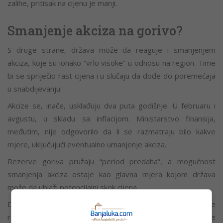
zalihe, pritisak na cijenu je manji.
Smanjenje akciza na gorivo?
S druge strane, država može da reaguje i smanjenjem
akciza, koje su ionako “vrlo visoke” u odnosu na region. Time
bi se spriječio rast cijena i u slučaju da dođe do poremećaja
u snabdijevanju.
Akcize se, inače, usklađuju dva puta godišnje. U februaru i
avgustu, u skladu sa inflacijom. Ministarstvo finansija,
međutim, nije odgovorilo da li se razmatraju bilo kakve
mjere, uključujući eventualno umanjenje akciza.
Rezerve goriva pružaju “period predaha”, a mogućnost
smanjenja akciza ostaje kao glavna mjera kojom država
može da ublaži potencijalni skok cijena.
Dok se čeka razrješenje, vozačima i privredi ostaje da prate
razvoj situacije i da se nadaju da turbulencije na tržištu neće