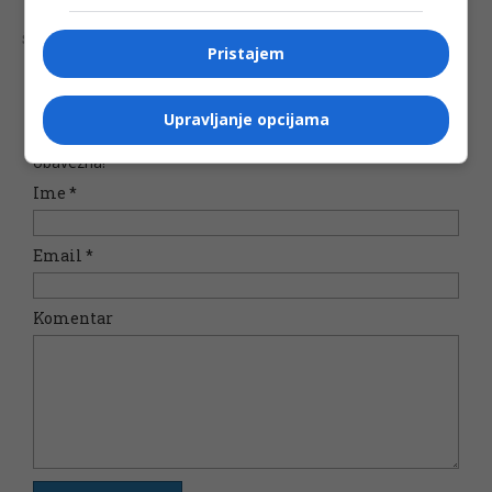
Šta mislite o ovoj temi?
Pristajem
Upravljanje opcijama
Vaša e-mail adresa neće biti objavljena. Sva polja su
obavezna!
Ime
*
Email
*
Komentar