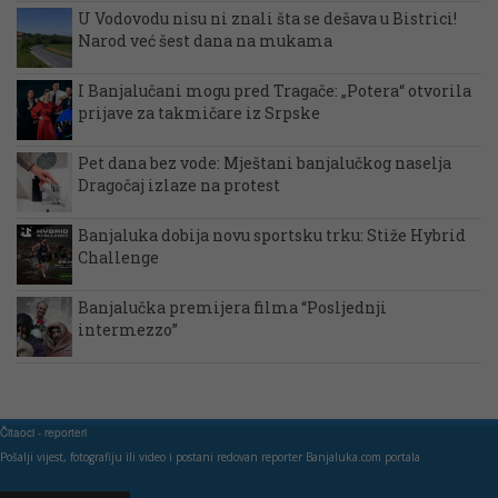
U Vodovodu nisu ni znali šta se dešava u Bistrici!
Narod već šest dana na mukama
I Banjalučani mogu pred Tragače: „Potera“ otvorila
prijave za takmičare iz Srpske
Pet dana bez vode: Mještani banjalučkog naselja
Dragočaj izlaze na protest
Banjaluka dobija novu sportsku trku: Stiže Hybrid
Challenge
Banjalučka premijera filma “Posljednji
intermezzo”
Čitaoci - reporteri
Pošalji vijest, fotografiju ili video i postani redovan reporter Banjaluka.com portala