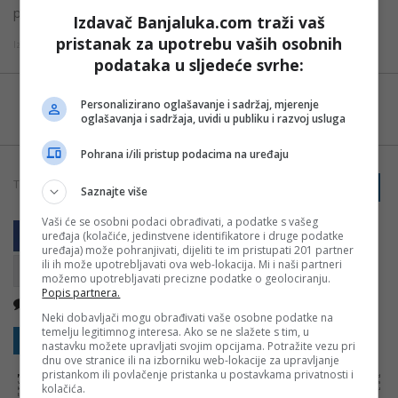
pogoditi i njihove džepove, prenosi “
Kamatica
“.
Izdavač Banjaluka.com traži vaš
pristanak za upotrebu vaših osobnih
Izvor: Nezavisne
podataka u sljedeće svrhe:
Možete nas pratiti i putem aplikacije za
Personalizirano oglašavanje i sadržaj, mjerenje
Android
oglašavanja i sadržaja, uvidi u publiku i razvoj usluga
Pohrana i/ili pristup podacima na uređaju
TAGOVI:
PRIJAVI GREŠKU
GORIVO
SRBIJA
Saznajte više
Vaši će se osobni podaci obrađivati, a podatke s vašeg
uređaja (kolačiće, jedinstvene identifikatore i druge podatke
uređaja) može pohranjivati, dijeliti te im pristupati 201 partner
ili ih može upotrebljavati ova web-lokacija. Mi i naši partneri
možemo upotrebljavati precizne podatke o geolociranju.
Popis partnera.
Nema komentara
Kopirati
Neki dobavljači mogu obrađivati vaše osobne podatke na
temelju legitimnog interesa. Ako se ne slažete s tim, u
Sakrij sve komentare
Prikaži komentare
nastavku možete upravljati svojim opcijama. Potražite vezu pri
dnu ove stranice ili na izborniku web-lokacije za upravljanje
pristankom ili povlačenje pristanka u postavkama privatnosti i
NAPOMENA:
Komentari odražavaju stavove njihovih autora, a ne nužno i stavove internet portala Banjaluka.com. Molimo korisnike da se suzdrže od
vrijeđanja, psovanja i vulgarnog izražavanja. Portal Banjaluka.com zadržava pravo da obriše komentar bez najave i objašnjenja. Zbog velikog broja
kolačića.
komentara Banjaluka.com nije dužan obrisati sve komentare koji krše pravila. Kao čitalac takođe prihvatate mogućnost da među komentarima mogu
biti pronađeni sadržaji koji mogu biti u suprotnosti sa vašim vjerskim, moralnim i drugim načelima i uvjerenjima.