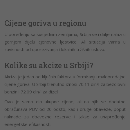
Cijene goriva u regionu
U poređenju sa susjednim zemljama, Srbija se i dalje nalazi u
gornjem dijelu cjenovne ljestvice. Ali situacija varira u
zavisnosti od oporezivanja i lokalnih tržišnih uslova.
Kolike su akcize u Srbiji?
Akciza je jedan od ključnih faktora u formiranju maloprodajne
cijene goriva. U Srbiji trenutno iznosi 70.11 din/l za bezolovni
benzin i 72.09 din/l za dizel.
Ovo je samo dio ukupne cijene, ali na njih se dodatno
obračunava PDV od 20 odsto, kao i druge obaveze, poput
naknade za obavezne rezerve i takse za unapređenje
energetske efikasnosti.