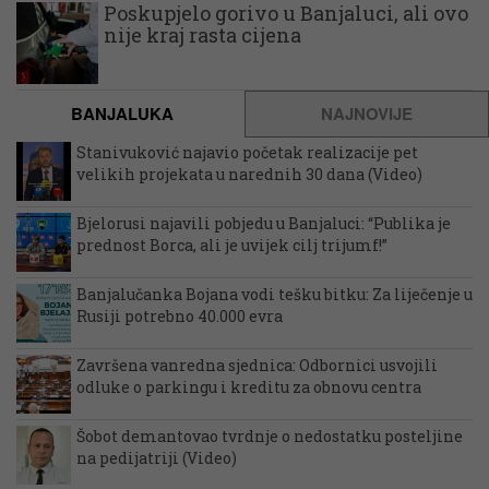
Poskupjelo gorivo u Banjaluci, ali ovo
nije kraj rasta cijena
BANJALUKA
NAJNOVIJE
Stanivuković najavio početak realizacije pet
velikih projekata u narednih 30 dana (Video)
Bjelorusi najavili pobjedu u Banjaluci: “Publika je
prednost Borca, ali je uvijek cilj trijumf!”
Banjalučanka Bojana vodi tešku bitku: Za liječenje u
Rusiji potrebno 40.000 evra
Završena vanredna sjednica: Odbornici usvojili
odluke o parkingu i kreditu za obnovu centra
Šobot demantovao tvrdnje o nedostatku posteljine
na pedijatriji (Video)