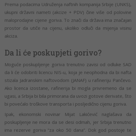
Prema podacima Udruženja naftnih kompanija Srbije (UNKS),
ukupni državni nameti (akcize + PDV) čine više od polovine
maloprodajne cijene goriva. To znači da država ima značajan
prostor da utiče na cijenu, ukoliko odluči da mijenja visinu
akciza.
Da li će poskupjeti gorivo?
Moguće poskupljenje goriva trenutno zavisi od odluke SAD
da li će odobriti licencu NIS-u, koja je neophodna da bi nafta
stizala Jadranskim naftovodom (JANAF) u rafineriju Pančevo.
Ako licenca izostane, rafinerija bi mogla privremeno da se
ugasi, a Srbija bi bila primorana da uvozi gotove derivate, što
bi povećalo troškove transporta i posljedično cijenu goriva.
Ipak, ekonomski novinar Mijat Lakićević naglašava da
poskupljenje ne mora da se desi odmah, jer Srbija trenutno
ima rezerve goriva “za oko 50 dana”. Dok god postoje te