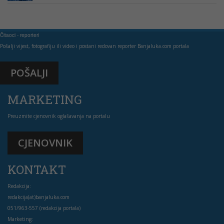
Čitaoci - reporteri
Pošalji vijest, fotografiju ili video i postani redovan reporter Banjaluka.com portala
POŠALJI
MARKETING
Preuzmite cjenovnik oglašavanja na portalu
CJENOVNIK
KONTAKT
Redakcija:
redakcija(at)banjaluka.com
051/963-557 (redakcija portala)
Marketing: