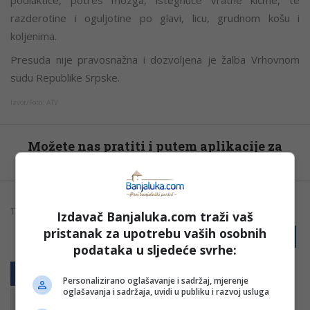
razderotine i oguljotine po glavi, licu, grudnom košu i
koljenima.
Presuda nije pravosnažna i dozvoljena je žalba Vrhovnom
sudu Republike Srpske.
Izvor/Foto: ATV
Možete nas pratiti i putem aplikacije za
Android
TAGOVI:
DOBOJ
PRESUDA
SAOBRAĆAJNA NESREĆA
Izdavač Banjaluka.com traži vaš
pristanak za upotrebu vaših osobnih
PRIJAVI GREŠKU
podataka u sljedeće svrhe:
Personalizirano oglašavanje i sadržaj, mjerenje
oglašavanja i sadržaja, uvidi u publiku i razvoj usluga