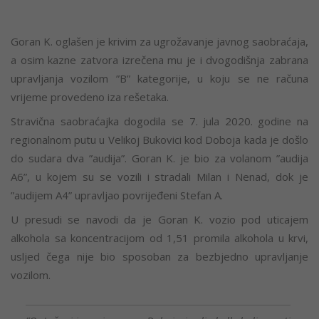
Goran K. oglašen je krivim za ugrožavanje javnog saobraćaja,
a osim kazne zatvora izrečena mu je i dvogodišnja zabrana
upravljanja vozilom ”B” kategorije, u koju se ne računa
vrijeme provedeno iza rešetaka.
Stravična saobraćajka dogodila se 7. jula 2020. godine na
regionalnom putu u Velikoj Bukovici kod Doboja kada je došlo
do sudara dva ”audija”. Goran K. je bio za volanom ”audija
A6”, u kojem su se vozili i stradali Milan i Nenad, dok je
”audijem A4” upravljao povrijeđeni Stefan A.
U presudi se navodi da je Goran K. vozio pod uticajem
alkohola sa koncentracijom od 1,51 promila alkohola u krvi,
usljed čega nije bio sposoban za bezbjedno upravljanje
vozilom.