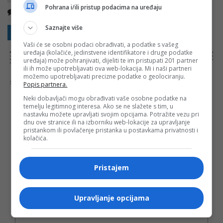
Pohrana i/ili pristup podacima na uređaju
Nema komentara
Kopirati
Saznajte više
Sakrij sve komentare
Prikaži komentare
Vaši će se osobni podaci obrađivati, a podatke s vašeg
uređaja (kolačiće, jedinstvene identifikatore i druge podatke
NAPOMENA:
Komentari odražavaju stavove njihovih autora, a ne nužno i stavove internet portala Banjaluka.com. Molimo korisnike da se suzdrže od
vrijeđanja, psovanja i vulgarnog izražavanja. Portal Banjaluka.com zadržava pravo da obriše komentar bez najave i objašnjenja. Zbog velikog broja
uređaja) može pohranjivati, dijeliti te im pristupati 201 partner
komentara Banjaluka.com nije dužan obrisati sve komentare koji krše pravila. Kao čitalac takođe prihvatate mogućnost da među komentarima mogu
biti pronađeni sadržaji koji mogu biti u suprotnosti sa vašim vjerskim, moralnim i drugim načelima i uvjerenjima.
ili ih može upotrebljavati ova web-lokacija. Mi i naši partneri
možemo upotrebljavati precizne podatke o geolociranju.
Šta mislite o ovoj temi?
Popis partnera.
Neki dobavljači mogu obrađivati vaše osobne podatke na
temelju legitimnog interesa. Ako se ne slažete s tim, u
nastavku možete upravljati svojim opcijama. Potražite vezu pri
dnu ove stranice ili na izborniku web-lokacije za upravljanje
Vaša e-mail adresa neće biti objavljena. Sva polja su
pristankom ili povlačenje pristanka u postavkama privatnosti i
obavezna!
kolačića.
Ime
*
Pristajem
Email
*
Upravljanje opcijama
Komentar