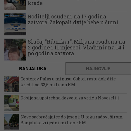
krađe
Roditelji osuđeni na 17 godina
zatvora: Zakopali dvije bebe u šumi
Slučaj “Ribnikar”: Miljana osuđena na
2 godine i 11 mjeseci, Vladimir na 14 i
po godina zatvora
BANJALUKA
NAJNOVIJE
Cepterov Palas u minusu: Gubici rastu dok diže
kredit od 33,5 miliona KM
Dobijena upotrebna dozvola za vrtić u Novoseliji
Nove saobraćajnice do jeseni: U toku radovi širom
Banjaluke vrijedni milione KM