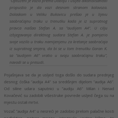
”Optuženi je vozio prema Doboju i usljed alkoholisanosti
propustio je da vozi desnom stranom kolovoza.
Dolaskom u Veliku Bukovicu prešao je u lijevu
saobraćajnu traku u trenutku kada je iz suprotnog
pravca naišao Stefan A. sa ”audijem A4”. U cilju
izbjegavanja direktnog sudara Stefan A. je pomjerio
svoje vozilo u traku namijenjenu za kretanje saobraćaja
iz suprotnog smjera, da bi se u tom trenutku Goran K.
sa ”audijem A6” vratio u svoju saobraćajnu traku”,
navodi se u presudi.
Pojašnjava se da je usljed toga došlo do sudara prednjeg
desnog ćoška ”audija A4” sa središnjim dijelom ”audija A6”.
Od siline udara saputnici u ”audiju A6” Milan i Nenad
Kovačević su zadobili višestruke povrede usljed čega su na
mjestu ostali mrtvi.
Vozač ”audija A4” u nesreći je zadobio prelom palačne kosti
podlaktice, potres mozga, istegnuće vratne kičme, te