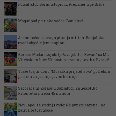
Futsal klub Borac istupio iz Premijer lige BiH!?
Moguć pad pritiska vode u Banjaluci
Jedan račun za sve, a pitanja milion: Banjaluka
uvodi objedinjenu naplatu
Borac u Mađarskoj obilježava jubilej: Revanš sa ML
Vitebskom biće 50. nastup crveno-plavih u Evropi!
Traže trajni dom: “Mozaiku prijateljstva” potrebna
parcela za gradnju javne kuhinje
Saobraćajni kolaps u Banjaluci: Za nekoliko
kilometara treba 45 minuta
Novi apel za štednju vode: Ne punite bazene i ne
zalivajte travnjake