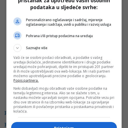
pristanak za upotrebu vaših osobnih
podataka u sljedeće svrhe:
Vaša e-mail adresa neće biti objavljena. Sva polja su
obavezna!
Personalizirano oglašavanje i sadržaj, mjerenje
Ime
*
oglašavanja i sadržaja, uvidi u publiku i razvoj usluga
Pohrana i/ili pristup podacima na uređaju
Email
*
Saznajte više
Komentar
Vaši će se osobni podaci obrađivati, a podatke s vašeg
uređaja (kolačiće, jedinstvene identifikatore i druge podatke
uređaja) može pohranjivati, dijeliti te im pristupati 201 partner
ili ih može upotrebljavati ova web-lokacija. Mi i naši partneri
možemo upotrebljavati precizne podatke o geolociranju.
Popis partnera.
Neki dobavljači mogu obrađivati vaše osobne podatke na
temelju legitimnog interesa. Ako se ne slažete s tim, u
nastavku možete upravljati svojim opcijama. Potražite vezu pri
dnu ove stranice ili na izborniku web-lokacije za upravljanje
pristankom ili povlačenje pristanka u postavkama privatnosti i
kolačića.
PROMO
POVEZANE VIJESTI