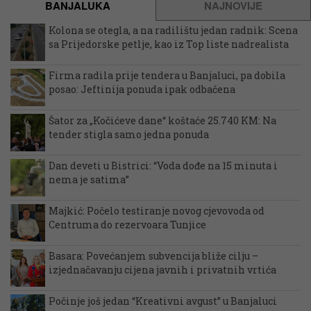
BANJALUKA
NAJNOVIJE
Kolona se otegla, a na radilištu jedan radnik: Scena
sa Prijedorske petlje, kao iz Top liste nadrealista
Firma radila prije tendera u Banjaluci, pa dobila
posao: Jeftinija ponuda ipak odbačena
Šator za „Kočićeve dane“ koštaće 25.740 KM: Na
tender stigla samo jedna ponuda
Dan deveti u Bistrici: “Voda dođe na 15 minuta i
nema je satima”
Majkić: Počelo testiranje novog cjevovoda od
Centruma do rezervoara Tunjice
Basara: Povećanjem subvencija bliže cilju –
izjednačavanju cijena javnih i privatnih vrtića
Počinje još jedan “Kreativni avgust” u Banjaluci