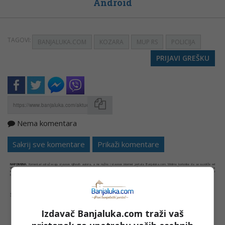
Android
TAGOVI:
BANJALUKA.COM
KOZARA
MUP RS
POLICIJA
PRIJAVI GREŠKU
Nema komentara
Kopirati
Sakrij sve komentare
Prikaži komentare
NAPOMENA:
Komentari odražavaju stavove njihovih autora, a ne nužno i stavove internet portala Banjaluka.com. Molimo korisnike da se suzdrže od
vrijeđanja, psovanja i vulgarnog izražavanja. Portal Banjaluka.com zadržava pravo da obriše komentar bez najave i objašnjenja. Zbog velikog broja
komentara Banjaluka.com nije dužan obrisati sve komentare koji krše pravila. Kao čitalac takođe prihvatate mogućnost da među komentarima mogu
biti pronađeni sadržaji koji mogu biti u suprotnosti sa vašim vjerskim, moralnim i drugim načelima i uvjerenjima.
Šta mislite o ovoj temi?
Izdavač Banjaluka.com traži vaš