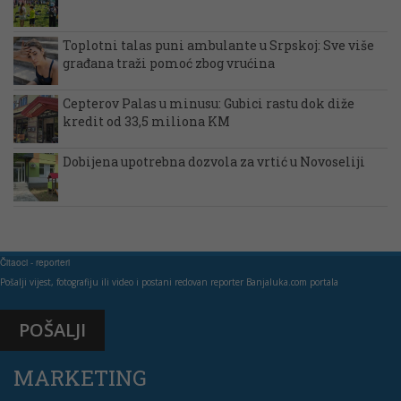
Toplotni talas puni ambulante u Srpskoj: Sve više
građana traži pomoć zbog vrućina
Cepterov Palas u minusu: Gubici rastu dok diže
kredit od 33,5 miliona KM
Dobijena upotrebna dozvola za vrtić u Novoseliji
Čitaoci - reporteri
Pošalji vijest, fotografiju ili video i postani redovan reporter Banjaluka.com portala
POŠALJI
MARKETING