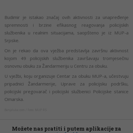
Budimir je istakao značaj ovih aktivnosti za unapređenje
spremnosti i brzine efikasnog reagovanja policijskih
službenika u realnim situacijama, saopšteno je iz MUP-a
Srpske.
On je rekao da ova vježba predstavlja završnu aktivnost
kojom 49 policijskih službenika završavaju tromjesečnu
osnovnu obuku za Žandarmeriju u Centru za obuku.
U vježbi, koju organizuje Centar za obuku MUP-a, učestvuju
pripadnici Žandarmerije, Uprave za policijsku podršku,
policijski pregovarač i policijski službenici Policijske stanice
Omarska.
Banjaluka.com
/ Foto: MUP RS
Možete nas pratiti i putem aplikacije za