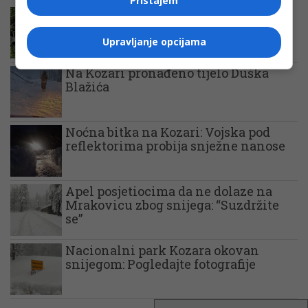
Pristajem
Nezgoda na Kozari, vatrogasci na
terenu (Foto)
Upravljanje opcijama
Na Kozari pronađeno tijelo Duška
Blažića
Noćna bitka na Kozari: Vojska pod
reflektorima probija snježne nanose
Apel posjetiocima da ne dolaze na
Mrakovicu zbog snijega: “Suzdržite
se”
Nacionalni park Kozara okovan
snijegom: Pogledajte fotografije