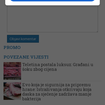
Komentar
PROMO
POVEZANE VIJESTI
Teletina postala luksuz: Građani u
šoku zbog cijena
Evo koja je sigurnija za pripremu
hrane: Istraživanja otkrivaju koja
daska za sječenje zadržava manje
bakterija