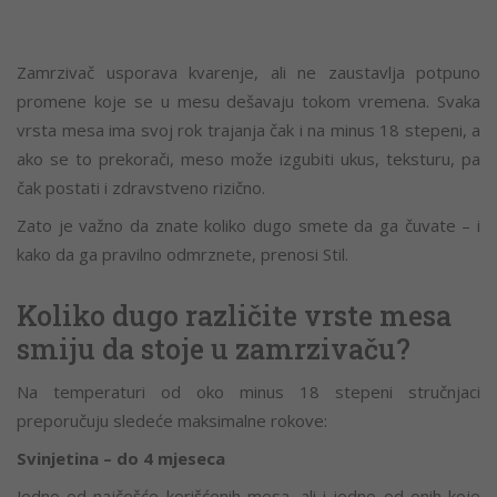
Zamrzivač usporava kvarenje, ali ne zaustavlja potpuno
promene koje se u mesu dešavaju tokom vremena. Svaka
vrsta mesa ima svoj rok trajanja čak i na minus 18 stepeni, a
ako se to prekorači, meso može izgubiti ukus, teksturu, pa
čak postati i zdravstveno rizično.
Zato je važno da znate koliko dugo smete da ga čuvate – i
kako da ga pravilno odmrznete, prenosi Stil.
Koliko dugo različite vrste mesa
smiju da stoje u zamrzivaču?
Na temperaturi od oko minus 18 stepeni stručnjaci
preporučuju sledeće maksimalne rokove:
Svinjetina – do 4 mjeseca
Jedno od najčešće korišćenih mesa, ali i jedno od onih koje