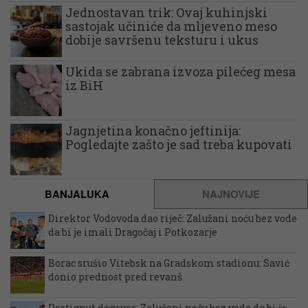
Jednostavan trik: Ovaj kuhinjski
sastojak učiniće da mljeveno meso
dobije savršenu teksturu i ukus
Ukida se zabrana izvoza pilećeg mesa
iz BiH
Jagnjetina konačno jeftinija:
Pogledajte zašto je sad treba kupovati
BANJALUKA
NAJNOVIJE
Direktor Vodovoda dao riječ: Zalužani noću bez vode
da bi je imali Dragočaj i Potkozarje
Borac srušio Vitebsk na Gradskom stadionu: Savić
donio prednost pred revanš
Postignut dogovor: Zalužani noću bez vode da bi je