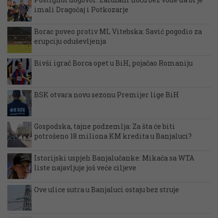
imali Dragočaj i Potkozarje
Borac poveo protiv ML Vitebska: Savić pogodio za
erupciju oduševljenja
Bivši igrač Borca opet u BiH, pojačao Romaniju
BSK otvara novu sezonu Premijer lige BiH
Gospodska, tajne podzemlja: Za šta će biti
potrošeno 18 miliona KM kredita u Banjaluci?
Istorijski uspjeh Banjalučanke: Mikača sa WTA
liste najavljuje još veće ciljeve
Ove ulice sutra u Banjaluci ostaju bez struje