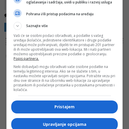
oglašavanja i sadržaja, uvidi u publiku i razvoj usluga
Pohrana i/ili pristup podacima na uređaju
Nema komentara
Kopirati
Saznajte više
Sakrij sve komentare
Prikaži komentare
Vaši će se osobni podaci obrađivati, a podatke s vašeg
NAPOMENA:
Komentari odražavaju stavove njihovih autora, a ne nužno i stavove internet portala Banjaluka.com. Molimo korisnike da se suzdrže od
uređaja (kolačiće, jedinstvene identifikatore i druge podatke
vrijeđanja, psovanja i vulgarnog izražavanja. Portal Banjaluka.com zadržava pravo da obriše komentar bez najave i objašnjenja. Zbog velikog broja
komentara Banjaluka.com nije dužan obrisati sve komentare koji krše pravila. Kao čitalac takođe prihvatate mogućnost da među komentarima mogu
uređaja) može pohranjivati, dijeliti te im pristupati 201 partner
biti pronađeni sadržaji koji mogu biti u suprotnosti sa vašim vjerskim, moralnim i drugim načelima i uvjerenjima.
ili ih može upotrebljavati ova web-lokacija. Mi i naši partneri
možemo upotrebljavati precizne podatke o geolociranju.
Šta mislite o ovoj temi?
Popis partnera.
Neki dobavljači mogu obrađivati vaše osobne podatke na
temelju legitimnog interesa. Ako se ne slažete s tim, u
nastavku možete upravljati svojim opcijama. Potražite vezu pri
dnu ove stranice ili na izborniku web-lokacije za upravljanje
Vaša e-mail adresa neće biti objavljena. Sva polja su
pristankom ili povlačenje pristanka u postavkama privatnosti i
obavezna!
kolačića.
Ime
*
Pristajem
Email
*
Upravljanje opcijama