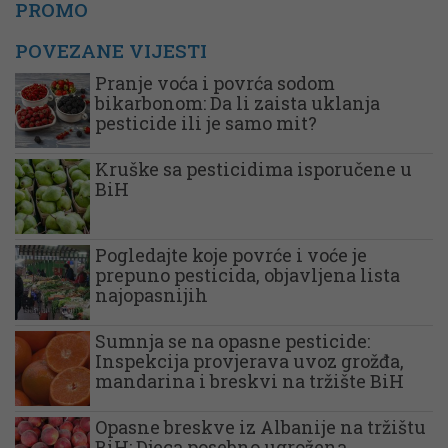
PROMO
POVEZANE VIJESTI
Pranje voća i povrća sodom
bikarbonom: Da li zaista uklanja
pesticide ili je samo mit?
Kruške sa pesticidima isporučene u
BiH
Pogledajte koje povrće i voće je
prepuno pesticida, objavljena lista
najopasnijih
Sumnja se na opasne pesticide:
Inspekcija provjerava uvoz grožđa,
mandarina i breskvi na tržište BiH
Opasne breskve iz Albanije na tržištu
BiH: Djeca posebno ugrožena