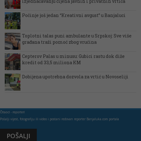
izjednačavanju cijena javnih i privatnih vrtića
Počinje još jedan “Kreativni avgust” u Banjaluci
Toplotni talas puni ambulante u Srpskoj: Sve više
građana traži pomoć zbog vrućina
Cepterov Palas u minusu: Gubici rastu dok diže
kredit od 33,5 miliona KM
Dobijena upotrebna dozvola za vrtić u Novoseliji
Čitaoci - reporteri
Pošalji vijest, fotografiju ili video i postani redovan reporter Banjaluka.com portala
POŠALJI