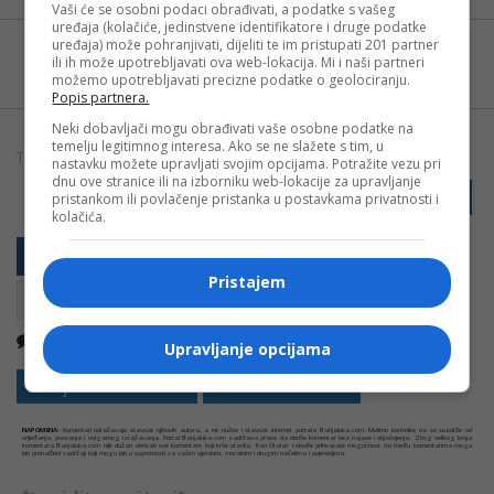
Vaši će se osobni podaci obrađivati, a podatke s vašeg
uređaja (kolačiće, jedinstvene identifikatore i druge podatke
uređaja) može pohranjivati, dijeliti te im pristupati 201 partner
Možete nas pratiti i putem aplikacije za
ili ih može upotrebljavati ova web-lokacija. Mi i naši partneri
Android
možemo upotrebljavati precizne podatke o geolociranju.
Popis partnera.
Neki dobavljači mogu obrađivati vaše osobne podatke na
temelju legitimnog interesa. Ako se ne slažete s tim, u
TAGOVI:
PESTICIDI
POVRĆE
VOĆE
ZDRAVLJE
nastavku možete upravljati svojim opcijama. Potražite vezu pri
dnu ove stranice ili na izborniku web-lokacije za upravljanje
PRIJAVI GREŠKU
pristankom ili povlačenje pristanka u postavkama privatnosti i
kolačića.
Pristajem
Nema komentara
Kopirati
Upravljanje opcijama
Sakrij sve komentare
Prikaži komentare
NAPOMENA:
Komentari odražavaju stavove njihovih autora, a ne nužno i stavove internet portala Banjaluka.com. Molimo korisnike da se suzdrže od
vrijeđanja, psovanja i vulgarnog izražavanja. Portal Banjaluka.com zadržava pravo da obriše komentar bez najave i objašnjenja. Zbog velikog broja
komentara Banjaluka.com nije dužan obrisati sve komentare koji krše pravila. Kao čitalac takođe prihvatate mogućnost da među komentarima mogu
biti pronađeni sadržaji koji mogu biti u suprotnosti sa vašim vjerskim, moralnim i drugim načelima i uvjerenjima.