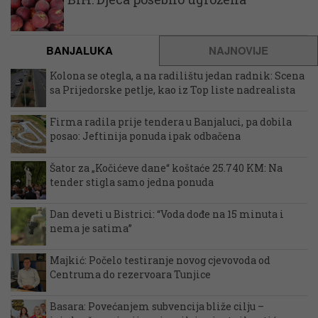
BANJALUKA
NAJNOVIJE
Kolona se otegla, a na radilištu jedan radnik: Scena
sa Prijedorske petlje, kao iz Top liste nadrealista
Firma radila prije tendera u Banjaluci, pa dobila
posao: Jeftinija ponuda ipak odbačena
Šator za „Kočićeve dane“ koštaće 25.740 KM: Na
tender stigla samo jedna ponuda
Dan deveti u Bistrici: “Voda dođe na 15 minuta i
nema je satima”
Majkić: Počelo testiranje novog cjevovoda od
Centruma do rezervoara Tunjice
Basara: Povećanjem subvencija bliže cilju –