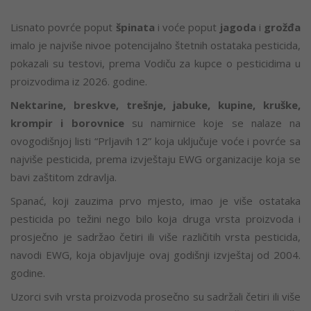
Lisnato povrće poput
špinata
i voće poput
jagoda
i
grožđa
imalo je najviše nivoe potencijalno štetnih ostataka pesticida,
pokazali su testovi, prema Vodiču za kupce o pesticidima u
proizvodima iz 2026. godine.
Nektarine, breskve, trešnje, jabuke, kupine, kruške,
krompir i borovnice
su namirnice koje se nalaze na
ovogodišnjoj listi “Prljavih 12” koja uključuje voće i povrće sa
najviše pesticida, prema izvještaju EWG organizacije koja se
bavi zaštitom zdravlja.
Spanać, koji zauzima prvo mjesto, imao je više ostataka
pesticida po težini nego bilo koja druga vrsta proizvoda i
prosječno je sadržao četiri ili više različitih vrsta pesticida,
navodi EWG, koja objavljuje ovaj godišnji izvještaj od 2004.
godine.
Uzorci svih vrsta proizvoda prosečno su sadržali četiri ili više