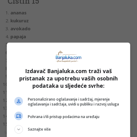
“Čistih 15”
ananas
kukuruz
avokado
papaja
crni luk
mladi grašak
šparoge
kupus
Izdavač Banjaluka.com traži vaš
karfiol
pristanak za upotrebu vaših osobnih
lubenica
podataka u sljedeće svrhe:
mango
Personalizirano oglašavanje i sadržaj, mjerenje
banana
oglašavanja i sadržaja, uvidi u publiku i razvoj usluga
šargarepa
pečurke
Pohrana i/ili pristup podacima na uređaju
kivi
Saznajte više
Izvor: Mondo