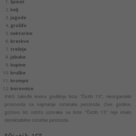
špinat
kelj
jagode
grožđe
nektarine
breskve
trešnje
jabuke
kupine
kruške
krompir
borovnice
EWG takođe kreira godišnju listu “Čistih 15”, neorganskih
proizvoda sa najmanje ostataka pesticida. Ove godine,
gotovo 60 odsto uzoraka sa liste “Čistih 15” nije imalo
detektabilne ostatke pesticida.