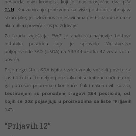
pesticida, osim krompira, koji je imao prosječno dva, piše
CNN
. Konzumiranje proizvoda sa više pesticida zabrinjava
stručnjake, jer izloženost mješavinama pesticida može da se
akumulira i poveća rizik po zdravlje.
Za izradu izvještaja, EWG je analizirala najnovije testove
ostataka pesticida koje je sprovelo Ministarstvo
poljoprivrede SAD (USDA) na 54.344 uzorka 47 vrsta voća i
povrća.
Prije nego što USDA ispita svaki uzorak, voće ili povrće se
ljušti ili četka i temeljno pere kako bi se imitirao način na koji
ga potrošači pripremaju kod kuće. Čak i nakon ovih koraka,
testiranjem su pronađeni tragovi 264 pesticida, od
kojih se 203 pojavljuju u proizvodima sa liste “Prljavih
12”.
“Prljavih 12”