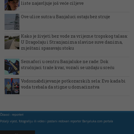
liste najavljuje još veće ciljeve
Ove ulice sutra u Banjaluci ostaju bez struje
Kako je živjeti bez vode za vrijeme tropskog talasa:
U Dragočaju i Stranjanima slavine suve danima,
mještani spasavaju stoku
Semafori u centru Banjaluke ne rade: Dok
stručnjaci traže kvar, vozači se uzdaju u sreću
Vodosnabdijevanje potkozarskih sela: Evo kada bi
voda trebala da stigne u domaćinstva
Čitaoci - reporteri
Pošalji vijest, fotografiju ili video i postani redovan reporter Banjaluka.com portala