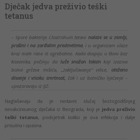
Dječak jedva preživio teški
tetanus
– Spore bakterije Clostridium tetani
nalaze se u zemlji,
prašini i na zarđalim predmetima
, i u organizam ulaze
kroz male rane ili ogrebotine. Kada dospiju u tkivo bez
kiseonika, počinju da
luče snažan toksin
koji izaziva
bolne grčeve mišića, „zaključavanje“ vilice,
otežano
disanje i visoku smrtnost,
čak i uz bolničko liječenje –
upozoravaju iz IJZ.
Naglašavaju da je nedavni slučaj šestogodišnjeg
nevakcinisanog dječaka iz Beograda, koji je
jedva preživio
teški tetanus
, podsjetnik koliko je ova infekcija i dalje
prisutna i opasna.