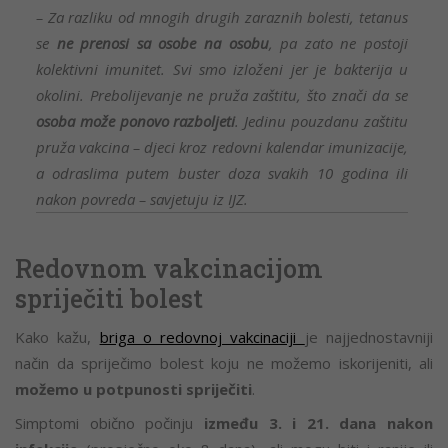
– Za razliku od mnogih drugih zaraznih bolesti, tetanus
se
ne prenosi sa osobe na osobu
, pa zato ne postoji
kolektivni imunitet. Svi smo izloženi jer je bakterija u
okolini. Prebolijevanje ne pruža zaštitu, što znači da se
osoba može ponovo razboljeti
. Jedinu pouzdanu zaštitu
pruža vakcina – djeci kroz redovni kalendar imunizacije,
a odraslima putem buster doza svakih 10 godina ili
nakon povreda – savjetuju iz IJZ.
Redovnom vakcinacijom
spriječiti bolest
Kako kažu,
briga o redovnoj vakcinaciji
je najjednostavniji
način da spriječimo bolest koju ne možemo iskorijeniti, ali
možemo u potpunosti spriječiti
.
Simptomi obično počinju
između 3. i 21. dana nakon