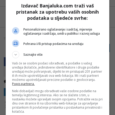
Izdavač Banjaluka.com traži vaš
pristanak za upotrebu vaših osobnih
Možete nas pratiti i putem aplikacije za
podataka u sljedeće svrhe:
Android
Personalizirano oglašavanje i sadržaj, mjerenje
oglašavanja i sadržaja, uvidi u publiku i razvoj usluga
TAGOVI:
BOLEST
INSTITUT ZA JAVNO ZDRAVSTVO
TETANUS
Pohrana i/ili pristup podacima na uređaju
PRIJAVI GREŠKU
Saznajte više
Vaši će se osobni podaci obrađivati, a podatke s vašeg
uređaja (kolačiće, jedinstvene identifikatore i druge podatke
uređaja) može pohranjivati, dijeliti te im pristupati 201 partner
ili ih može upotrebljavati ova web-lokacija. Mi i naši partneri
možemo upotrebljavati precizne podatke o geolociranju.
Nema komentara
Kopirati
Popis partnera.
Neki dobavljači mogu obrađivati vaše osobne podatke na
Sakrij sve komentare
Prikaži komentare
temelju legitimnog interesa. Ako se ne slažete s tim, u
nastavku možete upravljati svojim opcijama. Potražite vezu pri
dnu ove stranice ili na izborniku web-lokacije za upravljanje
NAPOMENA:
Komentari odražavaju stavove njihovih autora, a ne nužno i stavove internet portala Banjaluka.com. Molimo korisnike da se suzdrže od
vrijeđanja, psovanja i vulgarnog izražavanja. Portal Banjaluka.com zadržava pravo da obriše komentar bez najave i objašnjenja. Zbog velikog broja
komentara Banjaluka.com nije dužan obrisati sve komentare koji krše pravila. Kao čitalac takođe prihvatate mogućnost da među komentarima mogu
pristankom ili povlačenje pristanka u postavkama privatnosti i
biti pronađeni sadržaji koji mogu biti u suprotnosti sa vašim vjerskim, moralnim i drugim načelima i uvjerenjima.
kolačića.