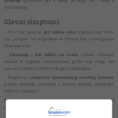
infekcije
(prosječno oko 8 dana), ali mogu biti i ranije ili
nešto kasnije.
Glavni simptomi:
– Prvi znak često je
grč mišića vilice
(zaključavanje vilice,
tzv. „lockjaw” na engleskom ili trizmis) koji onemogućava
otvaranje usta.
–
Zatezanje i bol mišića na vratu
, leđima, stomaku,
rukama ili nogama; nekontrolisani grčevi koji mogu biti
izazvani zvukom, svetlom ili drugim podražajima.
– Mogući su i
simptomi autonomnog nervnog sistema
:
previše znojenje, promjene u krvnom pritisku, tahikardija,
teškoće s disanjem.
Bolest je
veoma opasna
i može dovesti do gubitka života
ako se ne tretira.
Smrtnost je visoka
.
Izvor: Srpska info