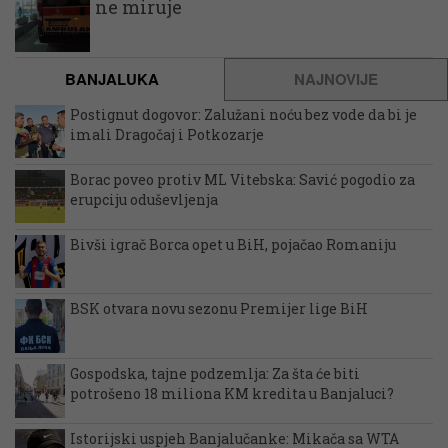
ne miruje
BANJALUKA
NAJNOVIJE
Postignut dogovor: Zalužani noću bez vode da bi je
imali Dragočaj i Potkozarje
Borac poveo protiv ML Vitebska: Savić pogodio za
erupciju oduševljenja
Bivši igrač Borca opet u BiH, pojačao Romaniju
BSK otvara novu sezonu Premijer lige BiH
Gospodska, tajne podzemlja: Za šta će biti
potrošeno 18 miliona KM kredita u Banjaluci?
Istorijski uspjeh Banjalučanke: Mikača sa WTA