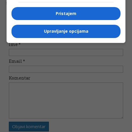
Šta mislite o ovoj temi?
Pristajem
Vaša e-mail adresa neće biti objavljena. Sva polja su
Upravljanje opcijama
obavezna!
Ime
*
Email
*
Komentar