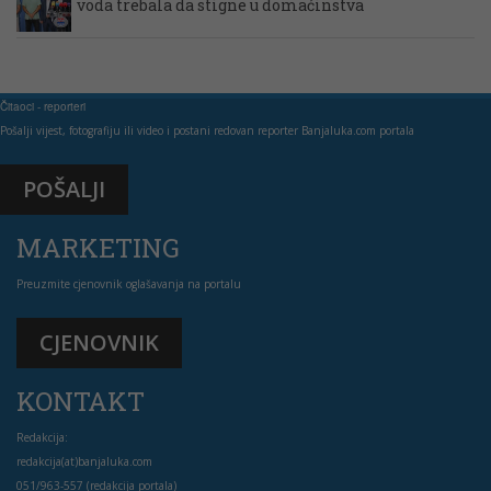
voda trebala da stigne u domaćinstva
Čitaoci - reporteri
Pošalji vijest, fotografiju ili video i postani redovan reporter Banjaluka.com portala
POŠALJI
MARKETING
Preuzmite cjenovnik oglašavanja na portalu
CJENOVNIK
KONTAKT
Redakcija:
redakcija(at)banjaluka.com
051/963-557 (redakcija portala)