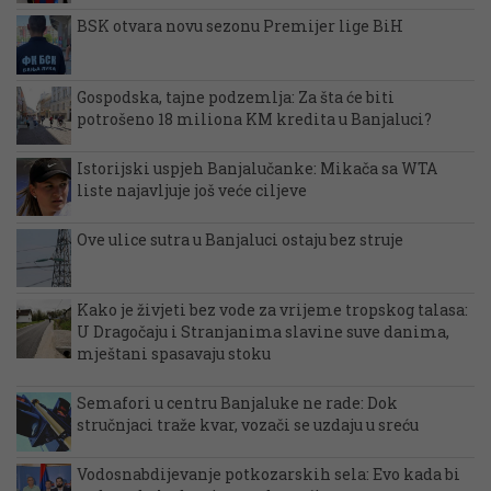
BSK otvara novu sezonu Premijer lige BiH
Gospodska, tajne podzemlja: Za šta će biti
potrošeno 18 miliona KM kredita u Banjaluci?
Istorijski uspjeh Banjalučanke: Mikača sa WTA
liste najavljuje još veće ciljeve
Ove ulice sutra u Banjaluci ostaju bez struje
Kako je živjeti bez vode za vrijeme tropskog talasa:
U Dragočaju i Stranjanima slavine suve danima,
mještani spasavaju stoku
Semafori u centru Banjaluke ne rade: Dok
stručnjaci traže kvar, vozači se uzdaju u sreću
Vodosnabdijevanje potkozarskih sela: Evo kada bi