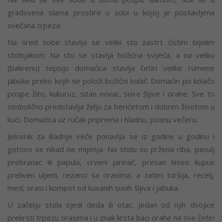
gradovima slama prostire u sobi u kojoj je postavljena
svečana trpeza.
Na sred sobe stavlja se veliki sto zastrt čistim bijelim
stolnjakom. Na sto se stavlja božićna svijeća, a na veliku
(bakrenu) tepsiju domaćica stavlja četiri velike rumene
jabuke preko kojih se položi božićni kolač. Domaćin po kolaču
pospe žito, kukuruz, sitan novac, suve šljive i orahe. Sve to
simbolično predstavlja želju za berićetom i dobrim životom u
kući. Domaćica uz ručak priprema i hladnu, posnu večeru.
Jelovnik za Badnje veče ponavlja se iz godine u godinu i
gotovo se nikad ne mijenja. Na stolu su pržena riba, pasulj
prebranac ili papula, crveni pirinač, presan kiseo kupus
preliven uljem, rezanci sa orasima, a zatim turšija, recelj,
med, orasi i kompot od kuvanih suvih šljiva i jabuka.
U začelju stola sjedi deda ili otac. Jedan od njih dvojice
prekrsti trpezu orasima i u znak krsta baci orahe na sve četiri