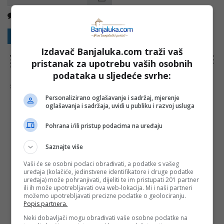
Nema komentara
Kopirati
Sakrij sve komentare
Prikaži komentare
Izdavač Banjaluka.com traži vaš
NAPOMENA:
Komentari odražavaju stavove njihovih autora, a ne nužno i stavove internet portala Banjaluka.com. Molimo korisnike da se suzdrže od
pristanak za upotrebu vaših osobnih
vrijeđanja, psovanja i vulgarnog izražavanja. Portal Banjaluka.com zadržava pravo da obriše komentar bez najave i objašnjenja. Zbog velikog broja
komentara Banjaluka.com nije dužan obrisati sve komentare koji krše pravila. Kao čitalac takođe prihvatate mogućnost da među komentarima mogu
biti pronađeni sadržaji koji mogu biti u suprotnosti sa vašim vjerskim, moralnim i drugim načelima i uvjerenjima.
podataka u sljedeće svrhe:
Šta mislite o ovoj temi?
Personalizirano oglašavanje i sadržaj, mjerenje
oglašavanja i sadržaja, uvidi u publiku i razvoj usluga
Pohrana i/ili pristup podacima na uređaju
Vaša e-mail adresa neće biti objavljena. Sva polja su
obavezna!
Saznajte više
Ime
*
Vaši će se osobni podaci obrađivati, a podatke s vašeg
uređaja (kolačiće, jedinstvene identifikatore i druge podatke
uređaja) može pohranjivati, dijeliti te im pristupati 201 partner
Email
*
ili ih može upotrebljavati ova web-lokacija. Mi i naši partneri
možemo upotrebljavati precizne podatke o geolociranju.
Popis partnera.
Komentar
Neki dobavljači mogu obrađivati vaše osobne podatke na