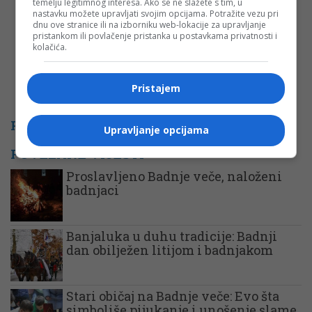
temelju legitimnog interesa. Ako se ne slažete s tim, u
nastavku možete upravljati svojim opcijama. Potražite vezu pri
dnu ove stranice ili na izborniku web-lokacije za upravljanje
pristankom ili povlačenje pristanka u postavkama privatnosti i
kolačića.
Pristajem
PROMO
Upravljanje opcijama
POVEZANE VIJESTI
Proslavljeno Badnje veče, naloženi
badnjaci
Banjaluka u duhu tradicije: Badnji
dan obilježen litijom i badnjakom
Stari običaj na Badnje veče: Evo šta
simboliše pijukanje i unošenje slame