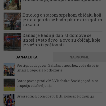
Etnolog o starom srpskom običaju koji
je nalagao da se badnjak ne dira golim
rukama
Danas je Badnji dan: U domove se
unosi sveto drvo, a ovo su običaji koje
je važno ispoštovati
BANJALUKA
NAJNOVIJE
Postignut dogovor: Zalužani noću bez vode da bi je
imali Dragočaj i Potkozarje
Borac poveo protiv ML Vitebska: Savić pogodio za
erupciju oduševljenja
Bivši igrač Borca opet u BiH, pojačao Romaniju