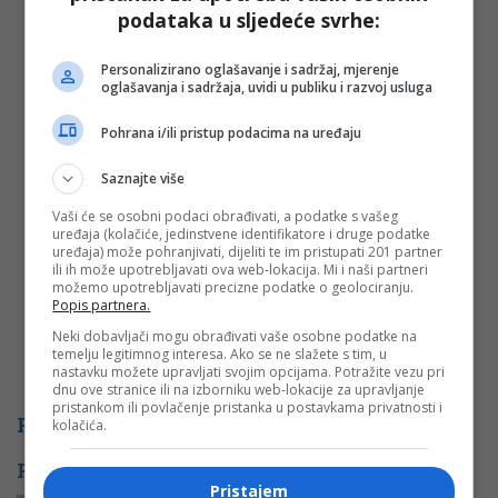
podataka u sljedeće svrhe:
Vaša e-mail adresa neće biti objavljena. Sva polja su
obavezna!
Personalizirano oglašavanje i sadržaj, mjerenje
Ime
*
oglašavanja i sadržaja, uvidi u publiku i razvoj usluga
Pohrana i/ili pristup podacima na uređaju
Email
*
Saznajte više
Komentar
Vaši će se osobni podaci obrađivati, a podatke s vašeg
uređaja (kolačiće, jedinstvene identifikatore i druge podatke
uređaja) može pohranjivati, dijeliti te im pristupati 201 partner
ili ih može upotrebljavati ova web-lokacija. Mi i naši partneri
možemo upotrebljavati precizne podatke o geolociranju.
Popis partnera.
Neki dobavljači mogu obrađivati vaše osobne podatke na
temelju legitimnog interesa. Ako se ne slažete s tim, u
nastavku možete upravljati svojim opcijama. Potražite vezu pri
dnu ove stranice ili na izborniku web-lokacije za upravljanje
pristankom ili povlačenje pristanka u postavkama privatnosti i
PROMO
kolačića.
POVEZANE VIJESTI
Pristajem