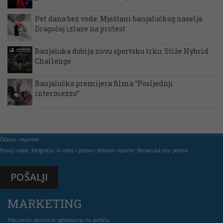
Pet dana bez vode: Mještani banjalučkog naselja
Dragočaj izlaze na protest
Banjaluka dobija novu sportsku trku: Stiže Hybrid
Challenge
Banjalučka premijera filma “Posljednji
intermezzo”
Čitaoci - reporteri
Pošalji vijest, fotografiju ili video i postani redovan reporter Banjaluka.com portala
POŠALJI
MARKETING
Preuzmite cjenovnik oglašavanja na portalu