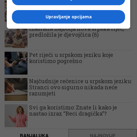
Izabrana najružnija srpska riječ:
Mnogi je koriste, a ne znaju šta
zapravo znači
Upravljanje opcijama
Izabrana najbolja nova srpska riječ,
predložila je djevojčica (6)
Pet riječi u srpskom jeziku koje
koristimo pogrešno
Najčudnije rečenice u srpskom jeziku:
Stranci ovo sigurno nikada neće
razumjeti
Svi ga koristimo: Znate li kako je
nastao izraz “Reci dragička”?
BANJALUKA
NAJNOVIJE