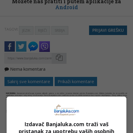
Možete nas pratiti i putem aplikacije za
Android
TAGOVI:
PRIJAVI GREŠKU
JEZIK
RIJEČI
SRBIJA
Nema komentara
Kopirati
Sakrij sve komentare
Prikaži komentare
NAPOMENA:
Komentari odražavaju stavove njihovih autora, a ne nužno i stavove internet portala Banjaluka.com. Molimo korisnike da se suzdrže od
vrijeđanja, psovanja i vulgarnog izražavanja. Portal Banjaluka.com zadržava pravo da obriše komentar bez najave i objašnjenja. Zbog velikog broja
komentara Banjaluka.com nije dužan obrisati sve komentare koji krše pravila. Kao čitalac takođe prihvatate mogućnost da među komentarima mogu
biti pronađeni sadržaji koji mogu biti u suprotnosti sa vašim vjerskim, moralnim i drugim načelima i uvjerenjima.
Šta mislite o ovoj temi?
Izdavač Banjaluka.com traži vaš
pristanak za upotrebu vaših osobnih