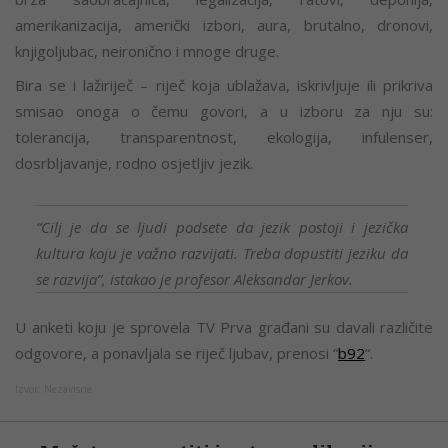
amerikanizacija, američki izbori, aura, brutalno, dronovi,
knjigoljubac, neironično i mnoge druge.
Bira se i lažiriječ – riječ koja ublažava, iskrivljuje ili prikriva
smisao onoga o čemu govori, a u izboru za nju su:
tolerancija, transparentnost, ekologija, infulenser,
dosrbljavanje, rodno osjetljiv jezik.
“Cilj je da se ljudi podsete da jezik postoji i jezička
kultura koju je važno razvijati. Treba dopustiti jeziku da
se razvija”, istakao je profesor Aleksandar Jerkov.
U anketi koju je sprovela TV Prva građani su davali različite
odgovore, a ponavljala se riječ ljubav, prenosi “
b92
“.
Izvor: Nezavisne