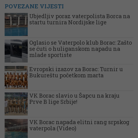
POVEZANE VIJESTI
Ubjedljiv poraz vaterpolista Borca na
startu turnira Nordijske lige
Oglasio se Vaterpolo klub Borac: Zašto
se ćuti o huliganskom napadu na
mlade sportiste
Evropski izazov za Borac: Turnir u
Bukureštu početkom marta
VK Borac slavio u Šapcu na kraju
Prve B lige Srbije!
VK Borac napada elitni rang srpskog
vaterpola (Video)