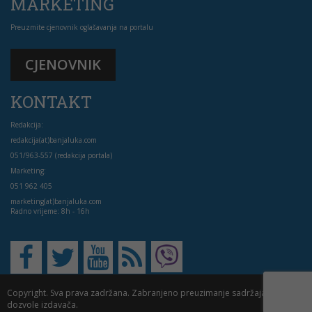
MARKETING
Preuzmite cjenovnik oglašavanja na portalu
CJENOVNIK
KONTAKT
Redakcija:
redakcija(at)banjaluka.com
051/963-557 (redakcija portala)
Marketing:
051 962 405
marketing(at)banjaluka.com
Radno vrijeme: 8h - 16h
Copyright. Sva prava zadržana. Zabranjeno preuzimanje sadržaja bez
dozvole izdavača.