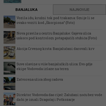
BANJALUKA
NAJNOVIJE
Vozila idu, kružni tok pod trakama: Smije li se
ovako voziti kod „Škorpiona“ (Foto)
Nova pravila u centru Banjaluke: Gajeva ulica
uskoro pod kontrolom potapajućih stubića (Foto)
Akcija Crvenog krsta: Banjalučani darovali krv
Suve slavine u više banjalučkih ulica: Evo gdje
ekipe Vodovoda izlaze na teren
Zatvorena ulica zbog radova
Direktor Vodovoda dao riječ: Zalužani noću bez vode
da bi je imali Dragočaj i Potkozarje