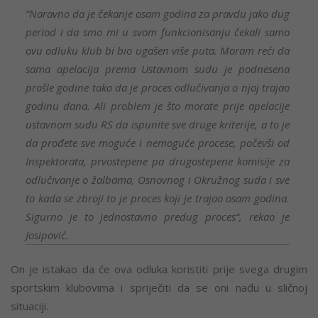
“Naravno da je čekanje osam godina za pravdu jako dug
period i da smo mi u svom funkcionisanju čekali samo
ovu odluku klub bi bio ugašen više puta. Moram reći da
sama apelacija prema Ustavnom sudu je podnesena
prošle godine tako da je proces odlučivanja o njoj trajao
godinu dana. Ali problem je što morate prije apelacije
ustavnom sudu RS da ispunite sve druge kriterije, a to je
da prođete sve moguće i nemoguće procese, počevši od
Inspektorata, prvostepene pa drugostepene komisije za
odlučivanje o žalbama, Osnovnog i Okružnog suda i sve
to kada se zbroji to je proces koji je trajao osam godina.
Sigurno je to jednostavno predug proces“, rekao je
Josipović.
On je istakao da će ova odluka koristiti prije svega drugim
sportskim klubovima i spriječiti da se oni nađu u sličnoj
situaciji.