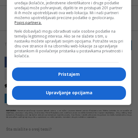
uređaja (kolačiće, jedinstvene identifikatore i druge podatke
uređaja) može pohranjivati, dijeliti te im pristupati 201 partner
ili ih može upotrebljavati ova web-lokacija. Mi i naši partneri
Možete nas pratiti i putem aplikacije za
možemo upotrebljavati precizne podatke o geolociranju.
Android
Popis partnera.
Neki dobavljači mogu obrađivati vaše osobne podatke na
temelju legitimnog interesa. Ako se ne slažete s tim, u
nastavku možete upravljati svojim opcijama. Potražite vezu pri
TAGOVI:
PRIJAVI GREŠKU
BANJALUKA
VK BORAC
dnu ove stranice ili na izborniku web-lokacije za upravljanje
pristankom ili povlačenje pristanka u postavkama privatnosti i
kolačića.
Pristajem
Nema komentara
Kopirati
Upravljanje opcijama
Sakrij sve komentare
Prikaži komentare
NAPOMENA:
Komentari odražavaju stavove njihovih autora, a ne nužno i stavove internet portala Banjaluka.com. Molimo korisnike da se suzdrže od
vrijeđanja, psovanja i vulgarnog izražavanja. Portal Banjaluka.com zadržava pravo da obriše komentar bez najave i objašnjenja. Zbog velikog broja
komentara Banjaluka.com nije dužan obrisati sve komentare koji krše pravila. Kao čitalac takođe prihvatate mogućnost da među komentarima mogu
biti pronađeni sadržaji koji mogu biti u suprotnosti sa vašim vjerskim, moralnim i drugim načelima i uvjerenjima.
Šta mislite o ovoj temi?