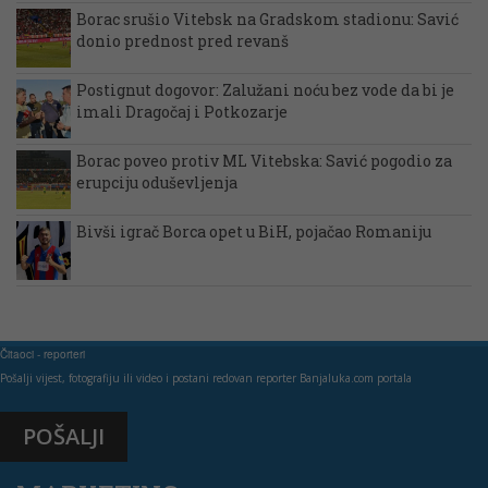
Borac srušio Vitebsk na Gradskom stadionu: Savić
donio prednost pred revanš
Postignut dogovor: Zalužani noću bez vode da bi je
imali Dragočaj i Potkozarje
Borac poveo protiv ML Vitebska: Savić pogodio za
erupciju oduševljenja
Bivši igrač Borca opet u BiH, pojačao Romaniju
Čitaoci - reporteri
Pošalji vijest, fotografiju ili video i postani redovan reporter Banjaluka.com portala
POŠALJI