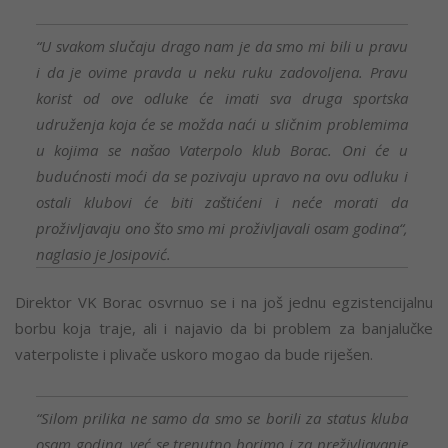
“U svakom slučaju drago nam je da smo mi bili u pravu
i da je ovime pravda u neku ruku zadovoljena. Pravu
korist od ove odluke će imati sva druga sportska
udruženja koja će se možda naći u sličnim problemima
u kojima se našao Vaterpolo klub Borac. Oni će u
budućnosti moći da se pozivaju upravo na ovu odluku i
ostali klubovi će biti zaštićeni i neće morati da
proživljavaju ono što smo mi proživljavali osam godina“,
naglasio je Josipović.
Direktor VK Borac osvrnuo se i na još jednu egzistencijalnu
borbu koja traje, ali i najavio da bi problem za banjalučke
vaterpoliste i plivače uskoro mogao da bude riješen.
“Silom prilika ne samo da smo se borili za status kluba
osam godina, već se trenutno borimo i za preživljavanje