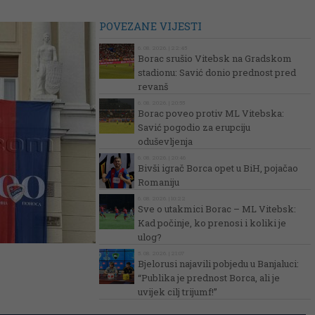
POVEZANE VIJESTI
6. 08. 2026. | 22:45
Borac srušio Vitebsk na Gradskom
stadionu: Savić donio prednost pred
revanš
6. 08. 2026. | 20:55
Borac poveo protiv ML Vitebska:
Savić pogodio za erupciju
oduševljenja
6. 08. 2026. | 20:46
Bivši igrač Borca opet u BiH, pojačao
Romaniju
6. 08. 2026. | 10:22
Sve o utakmici Borac – ML Vitebsk:
Kad počinje, ko prenosi i koliki je
ulog?
5. 08. 2026. | 21:07
Bjelorusi najavili pobjedu u Banjaluci:
“Publika je prednost Borca, ali je
uvijek cilj trijumf!”