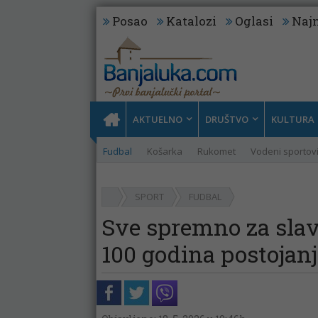
Posao
Katalozi
Oglasi
Najn
AKTUELNO
DRUŠTVO
KULTURA
Fudbal
Košarka
Rukomet
Vodeni sportov
SPORT
FUDBAL
Sve spremno za slavl
100 godina postojanj