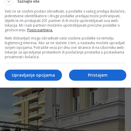
Saznajte više
Vaši će se osobni podaci obrađivati, a podatke s vašeg uređaja (kolačiće,
jedinstvene identifikatore i druge podatke uređaja) može pohranjivati,
dijeliti te im pristupati 201 partner ili ih može upotrebljavati ova web-
lokacija. Mi i naši partneri možemo upotrebljavati precizne podatke o
geolociranju.
Popis partnera.
Neki dobavljači mogu obrađivati vaše osobne podatke na temelju
legitimnog interesa. Ako se ne slažete s tim, u nastavku možete upravljati
svojim opcijama. Potražite vezu pri dnu ove stranice ili na izborniku web-
lokacije za upravljanje pristankom ili povlačenje pristanka u postavkama
privatnosti i kolačića.
Upravljanje opcijama
Pristajem