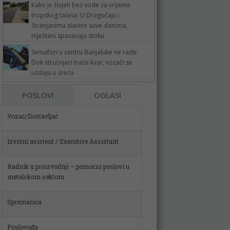
Kako je živjeti bez vode za vrijeme
tropskog talasa: U Dragočaju i
Stranjanima slavine suve danima,
mještani spasavaju stoku
Semafori u centru Banjaluke ne rade:
Dok stručnjaci traže kvar, vozači se
uzdaju u sreću
POSLOVI
OGLASI
Izvršni asistent / Executive Assistant
Radnik u proizvodnji – pomoćni poslovi u
metalskom sektoru
Spremačica
Poslovođa
Skladištar (m)