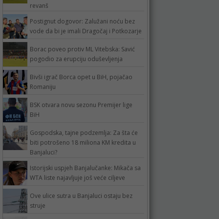
revanš
Postignut dogovor: Zalužani noću bez
vode da bi je imali Dragočaj i Potkozarje
Borac poveo protiv ML Vitebska: Savić
pogodio za erupciju oduševljenja
Bivši igrač Borca opet u BiH, pojačao
Romaniju
BSK otvara novu sezonu Premijer lige
BiH
Gospodska, tajne podzemlja: Za šta će
biti potrošeno 18 miliona KM kredita u
Banjaluci?
Istorijski uspjeh Banjalučanke: Mikača sa
WTA liste najavljuje još veće ciljeve
Ove ulice sutra u Banjaluci ostaju bez
struje