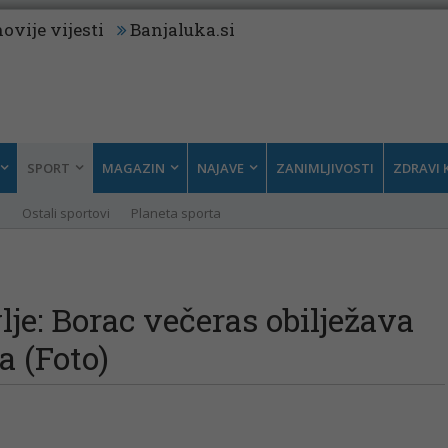
ovije vijesti
Banjaluka.si
SPORT
MAGAZIN
NAJAVE
ZANIMLJIVOSTI
ZDRAVI 
i
Ostali sportovi
Planeta sporta
je: Borac večeras obilježava
a (Foto)