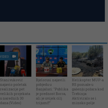
VIDEO
Stanivuković
Bjelorusi najavili
Helikopter MUP-a
najavio početak
pobjedu u
RS pomaže u
realizacije pet
Banjaluci: "Publika
gašenju požara kod
velikih projekata
je prednost Borca,
Trebinja:
u narednih 30
ali je uvijek cilj
Aktiviralo se i
dana (Video)
trijumf!"
minsko polje