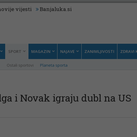
ovije vijesti
Banjaluka.si
SPORT
MAGAZIN
NAJAVE
ZANIMLJIVOSTI
ZDRAVI 
i
Ostali sportovi
Planeta sporta
lga i Novak igraju dubl na US