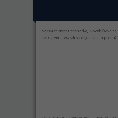
Srpski teniser i teniserka, Novak Đoković
US Openu, objavili su organizatori prestižn
Biće to prava teniska poslastica za navi