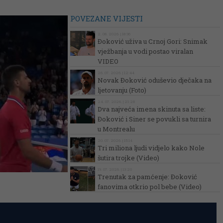
POVEZANE VIJESTI
2. 08. 2026. | 18:36
Đoković uživa u Crnoj Gori: Snimak
vježbanja u vodi postao viralan
VIDEO
26. 07. 2026. | 12:44
Novak Đoković oduševio dječaka na
ljetovanju (Foto)
24. 07. 2026. | 21:28
Dva najveća imena skinuta sa liste:
Đoković i Siner se povukli sa turnira
u Montrealu
20. 07. 2026. | 15:14
Tri miliona ljudi vidjelo kako Nole
šutira trojke (Video)
19. 07. 2026. | 13:20
Trenutak za pamćenje: Đoković
fanovima otkrio pol bebe (Video)