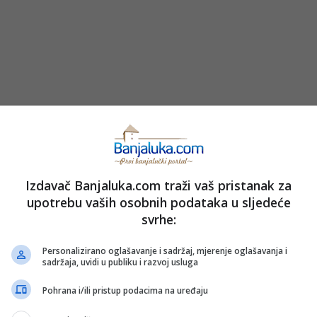
Izdavač Banjaluka.com traži vaš pristanak za
upotrebu vaših osobnih podataka u sljedeće
svrhe:
Personalizirano oglašavanje i sadržaj, mjerenje oglašavanja i
sadržaja, uvidi u publiku i razvoj usluga
italijanski tandem Saru Erani i Andrea Vavasorija, koji su prije
Pohrana i/ili pristup podacima na uređaju
osu.