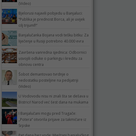
(Video)
Bjelorusi najavili pobjedu u Banjaluci:
“Publika je prednost Borca, ali je uvijek
cilj trijumf!”
Banjalučanka Bojana vodi tešku bitku: Za
liječenje u Rusiji potrebno 40.000 evra
Završena vanredna sjednica: Odbornici
usvojili odluke o parkingu i kreditu za
obnovu centra
Šobot demantovao tvrdnje o
nedostatku posteljine na pedijatriji
(Video)
U Vodovodu nisu ni znali šta se dešava u
Bistrici! Narod već šest dana na mukama
I Banjalučani mogu pred Tragače:
„Potera“ otvorila prijave za takmičare iz
Srpske
Pet dana bez vode: Mještani banjalučkog