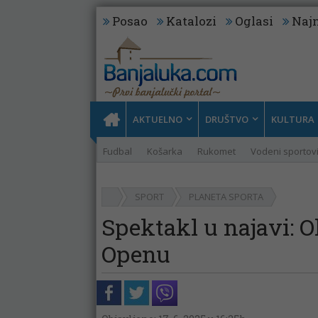
Posao
Katalozi
Oglasi
Najn
AKTUELNO
DRUŠTVO
KULTURA
Fudbal
Košarka
Rukomet
Vodeni sportov
SPORT
PLANETA SPORTA
Spektakl u najavi: O
Openu