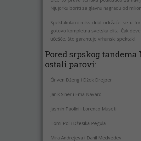
Njujorku boriti za glavnu nagradu od milion
Spektakularni miks dubl održaće se u for
gotovo kompletna svetska elita. Čak devet o
učešće, što garantuje vrhunski spektakl.
Pored srpskog tandema N
ostali parovi:
Ćinven Dženg i Džek Drejper
Janik Siner i Ema Navaro
Jasmin Paolini i Lorenco Museti
Tomi Pol i Džesika Pegula
Mira Andrejeva i Danil Medvedev