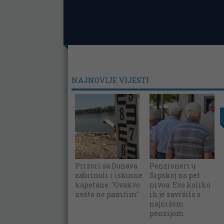
NAJNOVIJE VIJESTI
Prizori sa Dunava
Penzioneri u
zabrinuli i iskusne
Srpskoj na pet
kapetane: "Ovakvo
nivoa: Evo koliko
nešto ne pamtim"
ih je završilo s
najnižom
penzijom