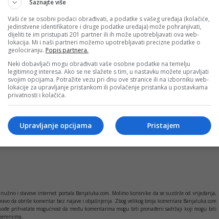
Saznajte više
 četiri gema, uz taj-brejk na 4:4 i bez prednosti na 40:40 – sve
Vaši će se osobni podaci obrađivati, a podatke s vašeg uređaja (kolačiće,
blagu promjenu – setovi se igraju do šest gemova, a odluka pada
jedinstvene identifikatore i druge podatke uređaja) može pohranjivati,
dijeliti te im pristupati 201 partner ili ih može upotrebljavati ova web-
lokacija. Mi i naši partneri možemo upotrebljavati precizne podatke o
geolociranju.
Popis partnera.
nima – Artur Eš stadionu i Luis Armstrong areni, što dodatno
Neki dobavljači mogu obrađivati vaše osobne podatke na temelju
legitimnog interesa. Ako se ne slažete s tim, u nastavku možete upravljati
atraktivnijih dešavanja na turniru.
svojim opcijama. Potražite vezu pri dnu ove stranice ili na izborniku web-
lokacije za upravljanje pristankom ili povlačenje pristanka u postavkama
privatnosti i kolačića.
PRIJAVI GREŠKU
TENIS
Upravljanje opcijama
Pristajem
Kopirati
nužno i stavove internet portala Banjaluka.com. Molimo korisnike da se suzdrže od vrijeđanja,
pravo da obriše komentar bez najave i objašnjenja. Zbog velikog broja komentara Banjaluka.com
c takođe prihvatate mogućnost da među komentarima mogu biti pronađeni sadržaji koji mogu biti
jerenjima.