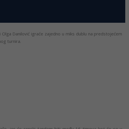
 i Olga Danilović igraće zajedno u miks dublu na predstojećem
og turnira.
jače, jer će srpski tandem biti među 16 timova koji će se u