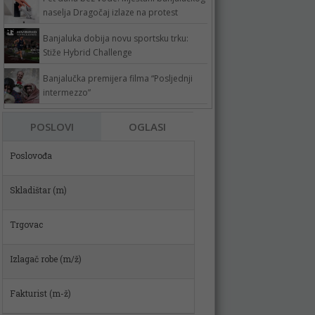
naselja Dragočaj izlaze na protest
Banjaluka dobija novu sportsku trku:
Stiže Hybrid Challenge
Banjalučka premijera filma “Posljednji
intermezzo”
POSLOVI
OGLASI
Skladištar (m)
Trgovac
Izlagač robe (m/ž)
Fakturist (m-ž)
VOZAČ MIKSERA (m/ž)