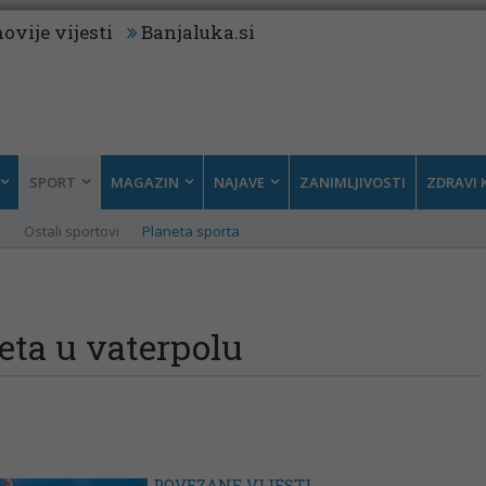
ovije vijesti
Banjaluka.si
SPORT
MAGAZIN
NAJAVE
ZANIMLJIVOSTI
ZDRAVI 
i
Ostali sportovi
Planeta sporta
jeta u vaterpolu
POVEZANE VIJESTI