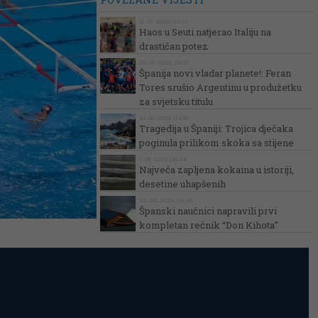
31. 07. 2026. | 19:23
Haos u Seuti natjerao Italiju na
drastičan potez
20. 07. 2026. | 00:17
Španija novi vladar planete!: Feran
Tores srušio Argentinu u produžetku
za svjetsku titulu
21. 06. 2026. | 14:50
Tragedija u Španiji: Trojica dječaka
poginula prilikom skoka sa stijene
7. 05. 2026. | 18:24
Najveća zapljena kokaina u istoriji,
desetine uhapšenih
22. 04. 2026. | 14:40
Španski naučnici napravili prvi
kompletan rečnik “Don Kihota”