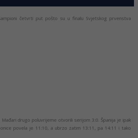
i šampioni četvrti put pošto su u finalu Svjetskog prvenstva
u Mađari drugo poluvrijeme otvorili serijom 3:0. Španija je ipak
dionice povela je 11:10, a ubrzo zatim 13:11, pa 14:11 i tako