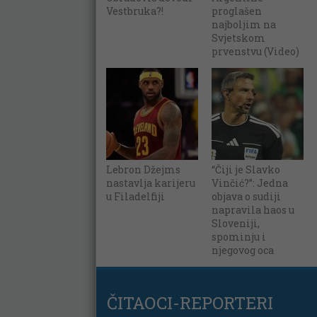
Vestbruka?!
proglašen
najboljim na
Svjetskom
prvenstvu (Video)
Lebron Džejms
“Čiji je Slavko
nastavlja karijeru
Vinčić?”: Jedna
u Filadelfiji
objava o sudiji
napravila haos u
Sloveniji,
spominju i
njegovog oca
ČITAOCI-REPORTERI