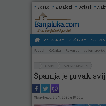
Posao
Katalozi
Oglasi
Najn
AKTUELNO
DRUŠTVO
KULTURA
Fudbal
Košarka
Rukomet
Vodeni sportov
SPORT
PLANETA SPORTA
Španija je prvak svi
Objavljeno: 24. 7. 2025 u 18:05h