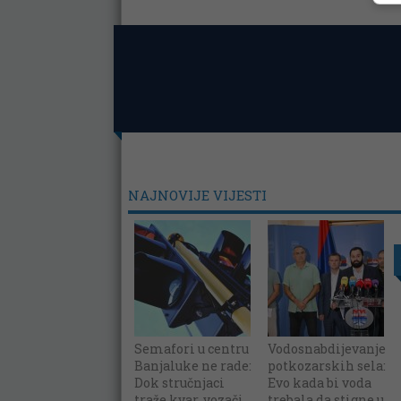
NAJNOVIJE VIJESTI
Semafori u centru
Vodosnabdijevanje
Banjaluke ne rade:
potkozarskih sela:
Dok stručnjaci
Evo kada bi voda
traže kvar, vozači
trebala da stigne u