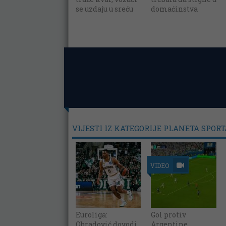
se uzdaju u sreću
domaćinstva
VIJESTI IZ KATEGORIJE PLANETA SPORT
VIDEO
Euroliga:
Gol protiv
Obradović dovodi
Argentine