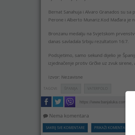
Bernat Sanahuja i Alvaro Granados su sa po 
Perone i Alberto Munariz.Kod Mađara je naje
Bronzanu medalju na Svjetskom prvenstvu, 
danas savladala Srbiju rezultatom 16:7.
Podsjetimo, samo sekund dijelio je Španiju
izjednačenje protiv Grčke uz zvuk sirene, a
Izvor: Nezavisne
TAGOVI:
ŠPANIJA
VATERPOLO
Nema komentara
SAKRIJ SVE KOMENTARE
PRIKAŽI KOMENTARE