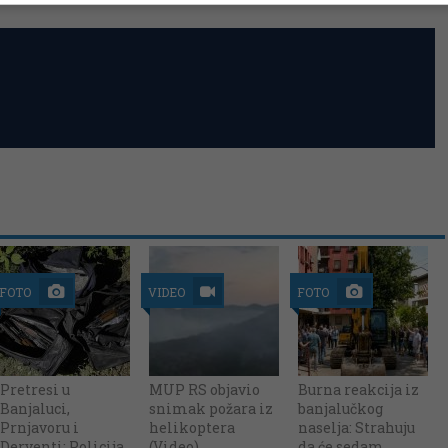
FOTO
VIDEO
FOTO
Pretresi u
MUP RS objavio
Burna reakcija iz
Banjaluci,
snimak požara iz
banjalučkog
Prnjavoru i
helikoptera
naselja: Strahuju
Derventi: Policija
(Video)
da će sedam