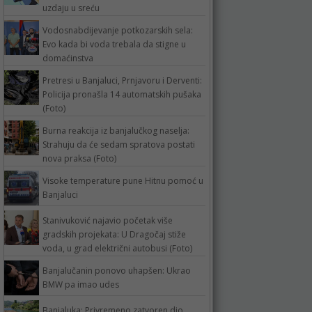
uzdaju u sreću
Vodosnabdijevanje potkozarskih sela:
Evo kada bi voda trebala da stigne u
domaćinstva
Pretresi u Banjaluci, Prnjavoru i Derventi:
Policija pronašla 14 automatskih pušaka
(Foto)
Burna reakcija iz banjalučkog naselja:
Strahuju da će sedam spratova postati
nova praksa (Foto)
Visoke temperature pune Hitnu pomoć u
Banjaluci
Stanivuković najavio početak više
gradskih projekata: U Dragočaj stiže
voda, u grad električni autobusi (Foto)
Banjalučanin ponovo uhapšen: Ukrao
BMW pa imao udes
Banjaluka: Privremeno zatvoren dio