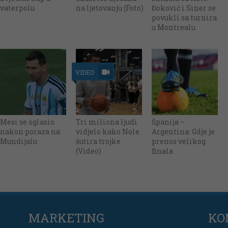
vaterpolu
na ljetovanju (Foto)
Đoković i Siner se
povukli sa turnira
u Montrealu
VIDEO
Mesi se oglasio
Tri miliona ljudi
Španija –
nakon poraza na
vidjelo kako Nole
Argentina: Gdje je
Mundijalu
šutira trojke
prenos velikog
(Video)
finala
MARKETING
KO