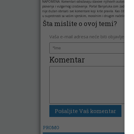
NAPOMENA:
Komentari odražavaju stavove njihovih autora, a ne 
psovanja i vulgarnog izražavanja. Portal Banjaluka.com zadržava 
nije dužan obrisati sve komentare koji krše pravila. Kao čitala
u suprotnosti sa vašim vjerskim, moralnim i drugim načelima i uv
Šta mislite o ovoj temi?
Vaša e-mail adresa neće biti objavljena. 
Komentar
PROMO