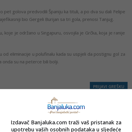
pet golova predvodili Španiju ka tituli, a po dva su dali Felipe
fikasniji bio Gergeli Burijan sa tri gola, prenosi Tanjug.
koje je održano u Singapuru, osvojila je Grčka, koja je ranije
 od eliminacije u polufinalu kada su uspjeli da postignu gol za
 onda su na peterce bili bolji.
PRIJAVI GREŠKU
Kopirati
Izdavač Banjaluka.com traži vaš pristanak za
upotrebu vaših osobnih podataka u sljedeće