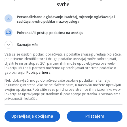
nužno i stavove internet portala Banjaluka.com. Molimo korisnike da se suzdrže od vrijeđanja,
svrhe:
pravo da obriše komentar bez najave i objašnjenja. Zbog velikog broja komentara Banjaluka.com
c takođe prihvatate mogućnost da među komentarima mogu biti pronađeni sadržaji koji mogu biti
jerenjima.
Personalizirano oglašavanje i sadržaj, mjerenje oglašavanja i
sadržaja, uvidi u publiku i razvoj usluga
Pohrana i/ili pristup podacima na uređaju
Sva polja su obavezna!
Saznajte više
Vaši će se osobni podaci obrađivati, a podatke s vašeg uređaja (kolačiće,
jedinstvene identifikatore i druge podatke uređaja) može pohranjivati,
dijeliti te im pristupati 201 partner ili ih može upotrebljavati ova web-
lokacija. Mi i naši partneri možemo upotrebljavati precizne podatke o
geolociranju.
Popis partnera.
Neki dobavljači mogu obrađivati vaše osobne podatke na temelju
legitimnog interesa. Ako se ne slažete s tim, u nastavku možete upravljati
svojim opcijama. Potražite vezu pri dnu ove stranice ili na izborniku web-
lokacije za upravljanje pristankom ili povlačenje pristanka u postavkama
privatnosti i kolačića.
Upravljanje opcijama
Pristajem