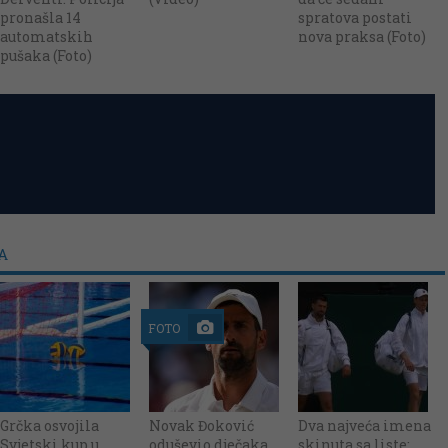
pronašla 14
spratova postati
automatskih
nova praksa (Foto)
pušaka (Foto)
A
FOTO
Grčka osvojila
Novak Đoković
Dva najveća imena
Svjetski kup u
oduševio dječaka
skinuta sa liste: