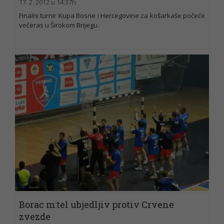
17. 2. 2012 u 14:37h
Finalni turnir Kupa Bosne i Hercegovine za košarkaše počeće
večeras u Širokom Brijegu.
Borac m:tel ubjedljiv protiv Crvene
zvezde