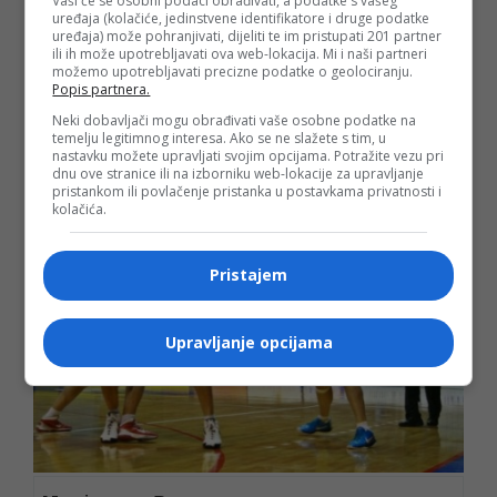
Vaši će se osobni podaci obrađivati, a podatke s vašeg
uređaja (kolačiće, jedinstvene identifikatore i druge podatke
16. 2. 2012 u 16:46h
uređaja) može pohranjivati, dijeliti te im pristupati 201 partner
ili ih može upotrebljavati ova web-lokacija. Mi i naši partneri
Košarkašice Mladog Krajišnika poražene su sinoć na
možemo upotrebljavati precizne podatke o geolociranju.
gostvonju u Zenici od ekipe Čelika, rezultatom 72:63 u okviru
Popis partnera.
15. kola Regionalne košarkaške lige za žene.
Neki dobavljači mogu obrađivati vaše osobne podatke na
temelju legitimnog interesa. Ako se ne slažete s tim, u
nastavku možete upravljati svojim opcijama. Potražite vezu pri
dnu ove stranice ili na izborniku web-lokacije za upravljanje
pristankom ili povlačenje pristanka u postavkama privatnosti i
kolačića.
Pristajem
Upravljanje opcijama