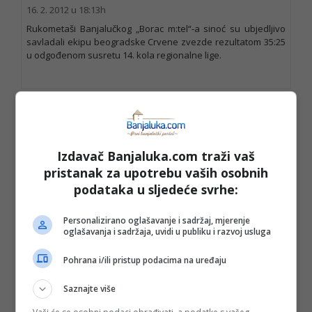
16. 2. 2012 u 18:13h
Rukometaši Banjalučkog „Borac m:tel“-a sinoć su ubjedljivo
savladali ekipu beogradske Crvene zvezde rezultatom 35:25
u odgođenom susretu 14. kola regionalne lige.
Izdavač Banjaluka.com traži vaš
pristanak za upotrebu vaših osobnih
podataka u sljedeće svrhe:
Personalizirano oglašavanje i sadržaj, mjerenje
oglašavanja i sadržaja, uvidi u publiku i razvoj usluga
Pohrana i/ili pristup podacima na uređaju
Saznajte više
“Malene” poražene u Zenici