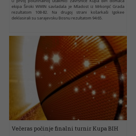
U prvoj polufinalnoj utakmici završnice Kupa BiH domaća
ekipa Široki WWIN savladala je Mladost iz Mrkonjić Grada
rezultatom 108-82. Na drugoj strani košarkaši Igokee
deklasirali su sarajevsku Bosnu rezultatom 94:65.
Večeras počinje finalni turnir Kupa BIH