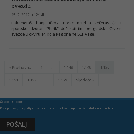
zvezdu
15. 2. 2012 u 12:14h
Rukometaši banjalučkog “Borac m:tel”-a večeras će u
sportskoj dvorani “Borik” dočekati tim beogradske Crvene
zvezde u okviru 14. kola Regionalne SEHA lige.
« Prethodna
1
…
1.148
1.149
1.150
1.151
1.152
…
1.159
Sljedeća »
Čitaoci - reporteri
Pošalji vijest, fotografiju ili video i postani redovan reporter Banjaluka.com portala
POŠALJI