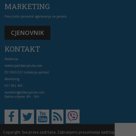
MARKETING
Preuzmite cjenovnik oglašavanja na portalu
CJENOVNIK
KONTAKT
Redakcija:
redakcija(at)banjaluka.com
051/963-557 (redakcija portala)
Marketing:
051 962 405
marketing(at)banjaluka.com
Radno vrijeme: 8h - 16h
Copyright. Sva prava zadržana. Zabranjeno preuzimanje sadržaja bez