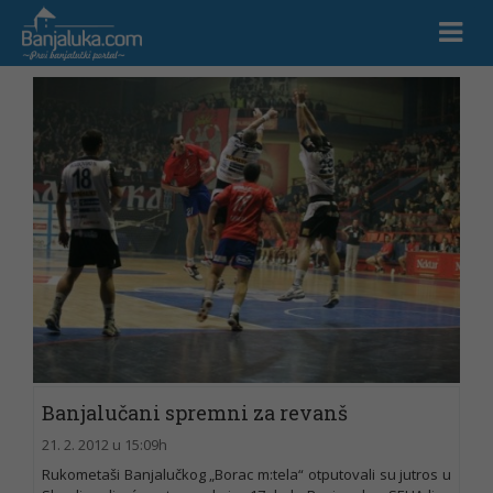
Banjalučani spremni za revanš
21. 2. 2012 u 15:09h
Rukometaši Banjalučkog „Borac m:tela“ otputovali su jutros u