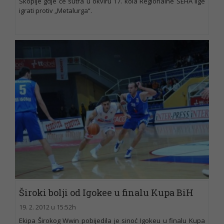
Skoplje gdje će sutra u okviru 17. kola Regionalne SEHA lige
igrati protiv „Metalurga“.
Široki bolji od Igokee u finalu Kupa BiH
19. 2. 2012 u 15:52h
Ekipa Širokog Wwin pobijedila je sinoć Igokeu u finalu Kupa