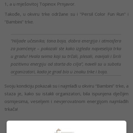
1, a u mješovitoj Topinox Prnjavor.
Takođe, u okviru trke održane su i “Persil Color Fun Run” i
“Bambini” trke.
“Hiljade učesnika, tona boja, dobra energija i atmosfera
za pamćenje – pokazali ste kako izgleda najveselija trka
u gradu! Hvala svima koji su trčali, plesali, navijali i širili
pozitivnu energiju od starta do cilja”, naveli su u subotu
organizatori, kada je grad bio u znaku trke i boja.
Svoju kondiciju pokazali su i najmlađi u okviru “Bambini” trke, a
staza je, kako su istakli organizatori, bila ispunjena dječijim
osmijesima, veseljem i nevjerovatnom energijom najmlađih
trkača!
“Uz mnogo smijeha, navijanja i konfeta, mališani su još