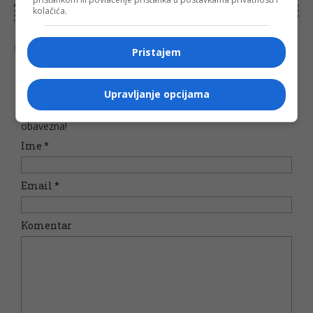
NAPOMENA:
Komentari odražavaju stavove njihovih autora, a ne nužno i stavove internet portala Banjaluka.com. Molimo korisnike da se suzdrže od
kolačića.
vrijeđanja, psovanja i vulgarnog izražavanja. Portal Banjaluka.com zadržava pravo da obriše komentar bez najave i objašnjenja. Zbog velikog broja
komentara Banjaluka.com nije dužan obrisati sve komentare koji krše pravila. Kao čitalac takođe prihvatate mogućnost da među komentarima mogu
biti pronađeni sadržaji koji mogu biti u suprotnosti sa vašim vjerskim, moralnim i drugim načelima i uvjerenjima.
Šta mislite o ovoj temi?
Pristajem
Upravljanje opcijama
Vaša e-mail adresa neće biti objavljena. Sva polja su
obavezna!
Ime
*
Email
*
Komentar