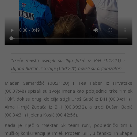
“Treće mjesto osvojili su Ilija Jukić iz BiH (1:12:11) i
Dijana Burzić iz Srbije (1:30:24)”, naveli su organizatori.
Mlađan Samardžić (00:31:20) i Tea Faber iz Hrvatske
(00:37:48) upisali su svoja imena kao pobjednici trke “Imlek
10k”, dok su drugi do cilja stigli Uroš Gutić iz BiH (00:34:11) i
Alma Hrnjić Zubača iz BiH (00:39:32), a treći Dušan Babić
(00:34:31) i Jelena Kosić (00:42:56).
Kada je riječ o “Nektar 5k team run”, pobjednički tim u
muškoj konkurenciji je Imlek Protein BiH, u ženskoj In Shape