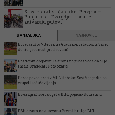
Stiže biciklistička trka “Beograd–
Banjaluka“: Evo gdje i kada se
zatvaraju putevi
BANJALUKA
NAJNOVIJE
Borac srušio Vitebsk na Gradskom stadionu: Savić
donio prednost pred revanš
Postignut dogovor: Zalužani noću bez vode da bi je
imali Dragočaj i Potkozarje
Borac poveo protiv ML Vitebska: Savić pogodio za
erupciju oduševljenja
Bivši igrač Borca opet u BiH, pojačao Romaniju
BSK otvara novu sezonu Premijer lige BiH