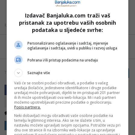
jednom pokazali da su pravi šampioni! Hvala svim
roditeljima i našim malim herojima”, istakli su oni.
Izdavač Banjaluka.com traži vaš
pristanak za upotrebu vaših osobnih
Izvor:
Nezavisne
podataka u sljedeće svrhe:
Možete nas pratiti i putem aplikacije za
Personalizirano oglašavanje i sadržaj, mjerenje
oglašavanja i sadržaja, uvidi u publiku i razvoj usluga
Android
Pohrana i/ili pristup podacima na uređaju
TAGOVI:
Saznajte više
PRIJAVI GREŠKU
BANJALUKA
SPORT
TRKA
Vaši će se osobni podaci obrađivati, a podatke s vašeg
uređaja (kolačiće, jedinstvene identifikatore i druge podatke
uređaja) može pohranjivati, dijeliti te im pristupati 201 partner
ili ih može upotrebljavati ova web-lokacija. Mi i naši partneri
možemo upotrebljavati precizne podatke o geolociranju.
Popis partnera.
Nema komentara
Kopirati
Neki dobavljači mogu obrađivati vaše osobne podatke na
temelju legitimnog interesa. Ako se ne slažete s tim, u
Sakrij sve komentare
Prikaži komentare
nastavku možete upravljati svojim opcijama. Potražite vezu pri
dnu ove stranice ili na izborniku web-lokacije za upravljanje
pristankom ili povlačenje pristanka u postavkama privatnosti i