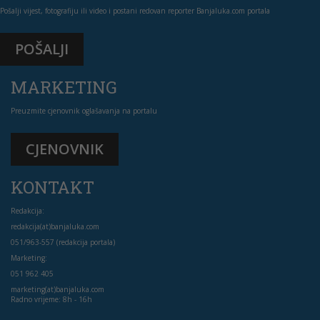
Pošalji vijest, fotografiju ili video i postani redovan reporter Banjaluka.com portala
POŠALJI
MARKETING
Preuzmite cjenovnik oglašavanja na portalu
CJENOVNIK
KONTAKT
Redakcija:
redakcija(at)banjaluka.com
051/963-557 (redakcija portala)
Marketing:
051 962 405
marketing(at)banjaluka.com
Radno vrijeme: 8h - 16h