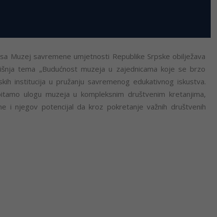
asa Muzej savremene umjetnosti Republike Srpske obilježava
išnja tema „Budućnost muzeja u zajednicama koje se brzo
skih institucija u pružanju savremenog edukativnog iskustva.
itamo ulogu muzeja u kompleksnim društvenim kretanjima,
ne i njegov potencijal da kroz pokretanje važnih društvenih