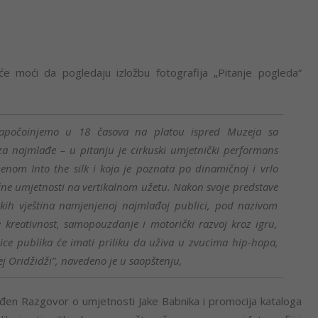
 moći da pogledaju izložbu fotografija „Pitanje pogleda“
započoinjemo u 18 časova na platou ispred Muzeja sa
a najmlađe – u pitanju je cirkuski umjetnički performans
enom Into the silk i koja je poznata po dinamičnoj i vrlo
ične umjetnosti na vertikalnom užetu. Nakon svoje predstave
uskih vještina namjenjenoj najmlađoj publici, pod nazivom
e kreativnost, samopouzdanje i motorički razvoj kroz igru,
ice publika će imati priliku da uživa u zvucima hip-hopa,
ej Oridžidži”, navedeno je u saopštenju,
đen Razgovor o umjetnosti Jake Babnika i promocija kataloga