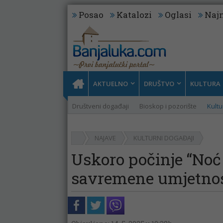
Posao
Katalozi
Oglasi
Najn
AKTUELNO
DRUŠTVO
KULTURA
Društveni događaji
Bioskop i pozorište
Kultu
NAJAVE
KULTURNI DOGAĐAJI
Uskoro počinje “Noć
savremene umjetnos