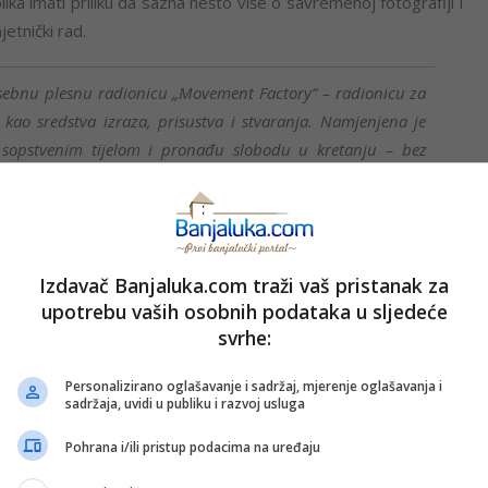
ika imati priliku da sazna nešto više o savremenoj fotografiji i
etnički rad.
osebnu plesnu radionicu „Movement Factory“ – radionicu za
 kao sredstva izraza, prisustva i stvaranja. Namjenjena je
 sopstvenim tijelom i pronađu slobodu u kretanju – bez
z pritiska. Uporedo sa radionicom publika će uživati u
esetih i ranih dvijehiljaditih Di-džeja Damira Gredelja
 iz Muzeja.
Izdavač Banjaluka.com traži vaš pristanak za
 novi zvuk i novu energiju Di-džej duom „Double Groove“ čiji
upotrebu vaših osobnih podataka u sljedeće
uju snažan zvuk tehno muzike.
svrhe:
cijama, muzeji su akteri promjena, krećući se dinamičnim
Personalizirano oglašavanje i sadržaj, mjerenje oglašavanja i
sadržaja, uvidi u publiku i razvoj usluga
lobalnim događajima i razvojem društvenih potreba, muzeji
e na sve savremene izazove u kulturi i umjetnosti i stvore
Pohrana i/ili pristup podacima na uređaju
loških praksi usmjerenih na istraživanje svijeta oko nas”,