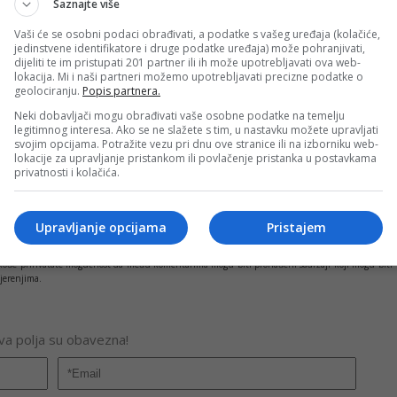
Saznajte više
osti Republike Srpske.
Vaši će se osobni podaci obrađivati, a podatke s vašeg uređaja (kolačiće,
jedinstvene identifikatore i druge podatke uređaja) može pohranjivati,
dijeliti te im pristupati 201 partner ili ih može upotrebljavati ova web-
lokacija. Mi i naši partneri možemo upotrebljavati precizne podatke o
geolociranju.
Popis partnera.
PRIJAVI GREŠKU
UZEJ SAVREMENE UMJETNOSTI
NOĆ MUZEJA
Neki dobavljači mogu obrađivati vaše osobne podatke na temelju
legitimnog interesa. Ako se ne slažete s tim, u nastavku možete upravljati
svojim opcijama. Potražite vezu pri dnu ove stranice ili na izborniku web-
lokacije za upravljanje pristankom ili povlačenje pristanka u postavkama
Kopirati
privatnosti i kolačića.
Upravljanje opcijama
Pristajem
nužno i stavove internet portala Banjaluka.com. Molimo korisnike da se suzdrže od vrijeđanja,
pravo da obriše komentar bez najave i objašnjenja. Zbog velikog broja komentara Banjaluka.com
c takođe prihvatate mogućnost da među komentarima mogu biti pronađeni sadržaji koji mogu biti
jerenjima.
Sva polja su obavezna!