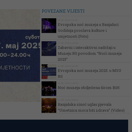
POVEZANE VIJESTI
18. 05. 2025. | 11:21
Evropska noć muzeja u Banjaluci:
Godišnja proslava kulture i
umjetnosti (Foto)
17. 05. 2025. | 09:54
Zabavni i interaktivni sadržaji u
Muzeju RS povodom “Noći muzeja
2025”
10. 05. 2025. | 16:45
Evropska noć muzeja 2025. u MSU
RS
19. 05. 2024. | 15:32
Noć muzeja obilježena širom BiH
14. 05. 2023. | 09:14
Banjaluka sinoć uglas pjevala
“Umetnica mora biti zdrava” (Video)