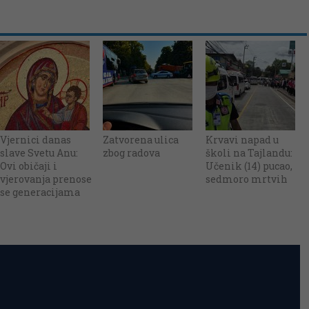
Vjernici danas
Zatvorena ulica
Krvavi napad u
slave Svetu Anu:
zbog radova
školi na Tajlandu:
Ovi običaji i
Učenik (14) pucao,
vjerovanja prenose
sedmoro mrtvih
se generacijama