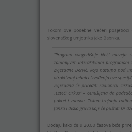
Tokom ove posebne večeri posjetioci će
slovenačkog umjetnika Jake Babnika.
“Program ovogodišnje Noći muzeja 
zanimljivim interakitvnim programom z
Zvjezdane Dervić, koja nastupa pod im
atraktivnoj tehnici izvođenja ove specif
Zvjezdana će prirediti radionicu cirk
„Leteći cirkus“ – osmišljena da podstič
pokret i zabavu. Tokom trajanja radion
fanka i disko gruva koje će puštati Di-dž
Dodaju kako će u 20.00 časova biće prire