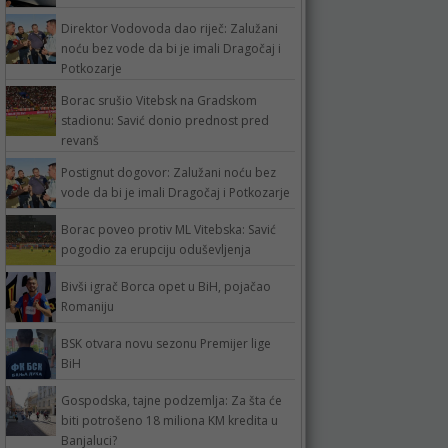
Direktor Vodovoda dao riječ: Zalužani
noću bez vode da bi je imali Dragočaj i
Potkozarje
Borac srušio Vitebsk na Gradskom
stadionu: Savić donio prednost pred
revanš
Postignut dogovor: Zalužani noću bez
vode da bi je imali Dragočaj i Potkozarje
Borac poveo protiv ML Vitebska: Savić
pogodio za erupciju oduševljenja
Bivši igrač Borca opet u BiH, pojačao
Romaniju
BSK otvara novu sezonu Premijer lige
BiH
Gospodska, tajne podzemlja: Za šta će
biti potrošeno 18 miliona KM kredita u
Banjaluci?