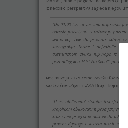
izložbe „Pitanje pogleda“ na kojem će publ
iz nekoliko perspektiva sagleda njegov umj
“Od 21.00 čas za vas smo pripremili p
odrasle posvećenu istraživanju pokreta
svima koji žele da prodube odnos sa
koreografija, forme i najvažnije, be
autenitičnom zvuku hip-hopa iz deved
poznatijeg kao 1991 No Skool”, poručuju
Noć muzeja 2025 ćemo završiti fokusom na
sastav čine „Zijan“ i „AKA Brujo“ koji njeg
“U eri obilježenoj stalnim transforma
krajolikom oblikovanim promjenjivim g
kroz svoje programe nastoje da odgovor
prostor dijaloga i susreta novih muzeo