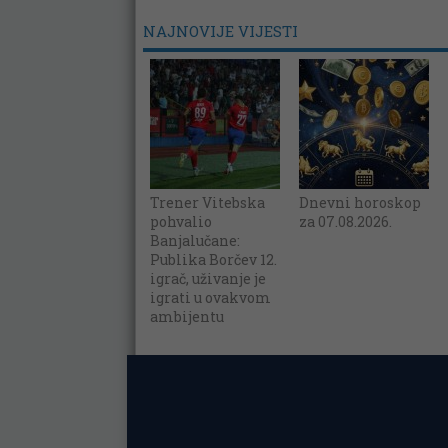
NAJNOVIJE VIJESTI
Trener Vitebska
Dnevni horoskop
pohvalio
za 07.08.2026.
Banjalučane:
Publika Borčev 12.
igrač, uživanje je
igrati u ovakvom
ambijentu