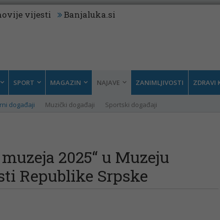
ovije vijesti
Banjaluka.si
SPORT
MAGAZIN
NAJAVE
ZANIMLJIVOSTI
ZDRAVI 
rni događaji
Muzički događaji
Sportski događaji
 muzeja 2025“ u Muzeju
ti Republike Srpske