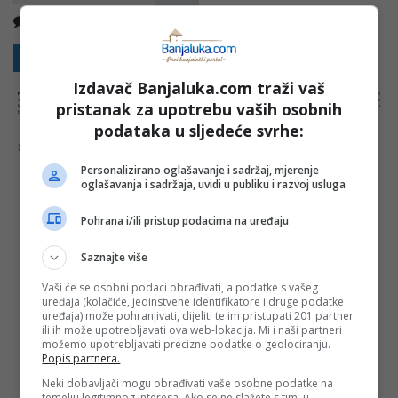
Nema komentara
Kopirati
Sakrij sve komentare
Prikaži komentare
Izdavač Banjaluka.com traži vaš
NAPOMENA:
Komentari odražavaju stavove njihovih autora, a ne nužno i stavove internet portala Banjaluka.com. Molimo korisnike da se suzdrže od
vrijeđanja, psovanja i vulgarnog izražavanja. Portal Banjaluka.com zadržava pravo da obriše komentar bez najave i objašnjenja. Zbog velikog broja
pristanak za upotrebu vaših osobnih
komentara Banjaluka.com nije dužan obrisati sve komentare koji krše pravila. Kao čitalac takođe prihvatate mogućnost da među komentarima mogu
biti pronađeni sadržaji koji mogu biti u suprotnosti sa vašim vjerskim, moralnim i drugim načelima i uvjerenjima.
podataka u sljedeće svrhe:
Šta mislite o ovoj temi?
Personalizirano oglašavanje i sadržaj, mjerenje
oglašavanja i sadržaja, uvidi u publiku i razvoj usluga
Pohrana i/ili pristup podacima na uređaju
Vaša e-mail adresa neće biti objavljena. Sva polja su
obavezna!
Saznajte više
Ime
*
Vaši će se osobni podaci obrađivati, a podatke s vašeg
uređaja (kolačiće, jedinstvene identifikatore i druge podatke
uređaja) može pohranjivati, dijeliti te im pristupati 201 partner
Email
*
ili ih može upotrebljavati ova web-lokacija. Mi i naši partneri
možemo upotrebljavati precizne podatke o geolociranju.
Popis partnera.
Komentar
Neki dobavljači mogu obrađivati vaše osobne podatke na
temelju legitimnog interesa. Ako se ne slažete s tim, u