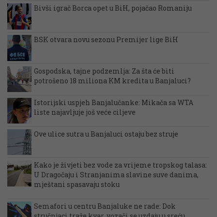
Bivši igrač Borca opet u BiH, pojačao Romaniju
BSK otvara novu sezonu Premijer lige BiH
Gospodska, tajne podzemlja: Za šta će biti
potrošeno 18 miliona KM kredita u Banjaluci?
Istorijski uspjeh Banjalučanke: Mikača sa WTA
liste najavljuje još veće ciljeve
Ove ulice sutra u Banjaluci ostaju bez struje
Kako je živjeti bez vode za vrijeme tropskog talasa:
U Dragočaju i Stranjanima slavine suve danima,
mještani spasavaju stoku
Semafori u centru Banjaluke ne rade: Dok
stručnjaci traže kvar, vozači se uzdaju u sreću