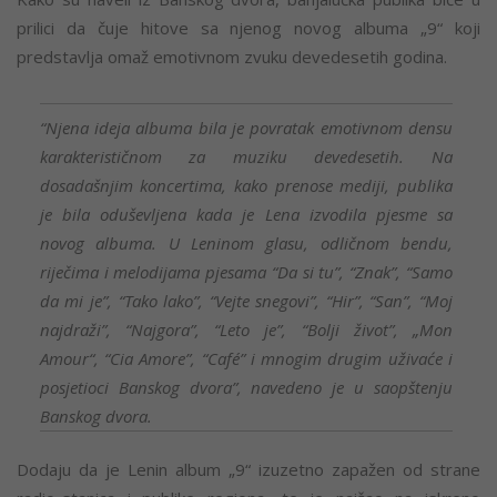
prilici da čuje hitove sa njenog novog albuma „9“ koji
predstavlja omaž emotivnom zvuku devedesetih godina.
“Njena ideja albuma bila je povratak emotivnom densu
karakterističnom za muziku devedesetih. Na
dosadašnjim koncertima, kako prenose mediji, publika
je bila oduševljena kada je Lena izvodila pjesme sa
novog albuma. U Leninom glasu, odličnom bendu,
riječima i melodijama pjesama “Da si tu”, “Znak”, “Samo
da mi je”, “Tako lako”, “Vejte snegovi”, “Hir”, “San”, “Moj
najdraži”, “Najgora”, “Leto je”, “Bolji život”, „Mon
Amour“, “Cia Amore”, “Café” i mnogim drugim uživaće i
posjetioci Banskog dvora”, navedeno je u saopštenju
Banskog dvora.
Dodaju da je Lenin album „9“ izuzetno zapažen od strane