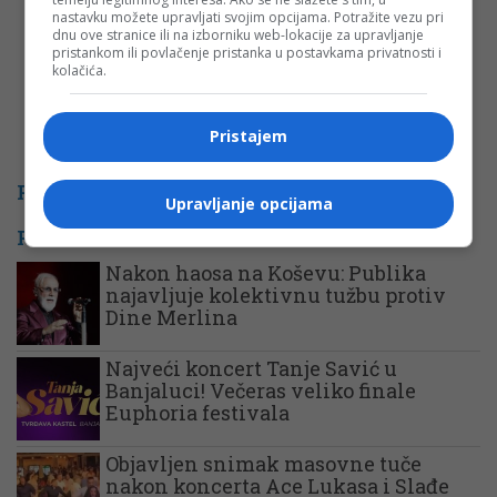
nastavku možete upravljati svojim opcijama. Potražite vezu pri
dnu ove stranice ili na izborniku web-lokacije za upravljanje
pristankom ili povlačenje pristanka u postavkama privatnosti i
kolačića.
Pristajem
PROMO
Upravljanje opcijama
POVEZANE VIJESTI
Nakon haosa na Koševu: Publika
najavljuje kolektivnu tužbu protiv
Dine Merlina
Najveći koncert Tanje Savić u
Banjaluci! Večeras veliko finale
Euphoria festivala
Objavljen snimak masovne tuče
nakon koncerta Ace Lukasa i Slađe