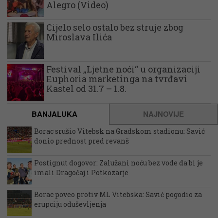
Alegro (Video)
Cijelo selo ostalo bez struje zbog
Miroslava Ilića
Festival „Ljetne noći“ u organizaciji
Euphoria marketinga na tvrđavi
Kastel od 31.7 – 1.8.
BANJALUKA
NAJNOVIJE
Borac srušio Vitebsk na Gradskom stadionu: Savić
donio prednost pred revanš
Postignut dogovor: Zalužani noću bez vode da bi je
imali Dragočaj i Potkozarje
Borac poveo protiv ML Vitebska: Savić pogodio za
erupciju oduševljenja