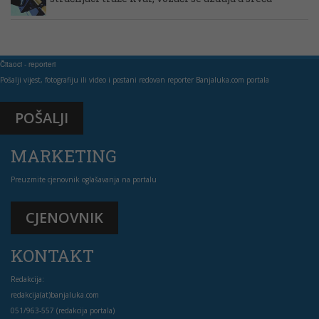
Čitaoci - reporteri
Pošalji vijest, fotografiju ili video i postani redovan reporter Banjaluka.com portala
POŠALJI
MARKETING
Preuzmite cjenovnik oglašavanja na portalu
CJENOVNIK
KONTAKT
Redakcija:
redakcija(at)banjaluka.com
051/963-557 (redakcija portala)