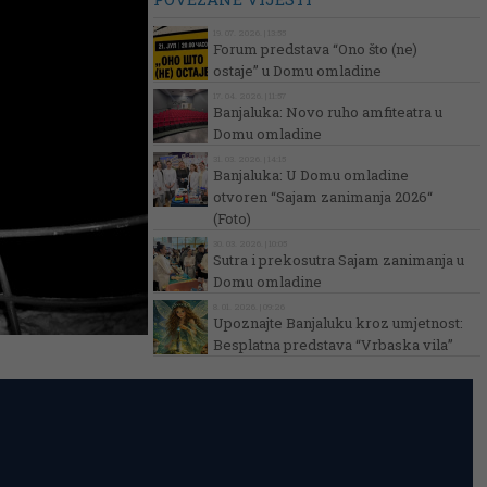
19. 07. 2026. | 13:55
Forum predstava “Ono što (ne)
ostaje” u Domu omladine
17. 04. 2026. | 11:57
Banjaluka: Novo ruho amfiteatra u
Domu omladine
31. 03. 2026. | 14:15
Banjaluka: U Domu omladine
otvoren “Sajam zanimanja 2026“
(Foto)
30. 03. 2026. | 10:05
Sutra i prekosutra Sajam zanimanja u
Domu omladine
8. 01. 2026. | 09:26
Upoznajte Banjaluku kroz umjetnost:
Besplatna predstava “Vrbaska vila”