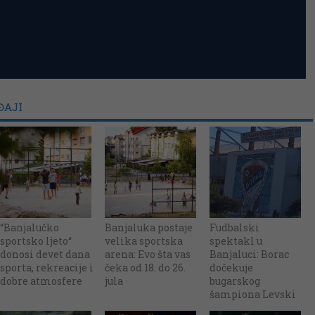
ĐAJI
“Banjalučko
Banjaluka postaje
Fudbalski
sportsko ljeto“
velika sportska
spektakl u
donosi devet dana
arena: Evo šta vas
Banjaluci: Borac
sporta, rekreacije i
čeka od 18. do 26.
dočekuje
dobre atmosfere
jula
bugarskog
šampiona Levski