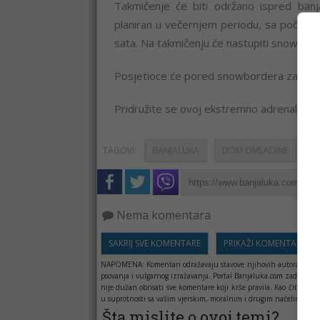
Takmičenje će biti održano ispred ban
planiran u večernjem periodu, sa početkom
sata. Na takmičenju će nastupiti snowborde
Posjetioce će pored snowbordera zabavlj
Pridružite se ovoj ekstremno adrenalinskoj
TAGOVI:
BANJALUKA
DOM OMLADINE
S
Nema komentara
SAKRIJ SVE KOMENTARE
PRIKAŽI KOMENTARE
NAPOMENA:
Komentari odražavaju stavove njihovih autora, a ne 
psovanja i vulgarnog izražavanja. Portal Banjaluka.com zadržava 
nije dužan obrisati sve komentare koji krše pravila. Kao čitala
u suprotnosti sa vašim vjerskim, moralnim i drugim načelima i uv
Šta mislite o ovoj temi?