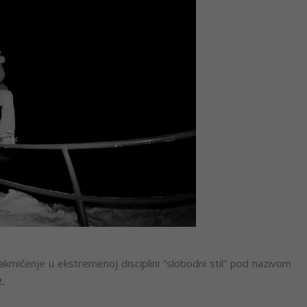
akmičenje u ekstremenoj disciplini ”slobodni stil” pod nazivom
.