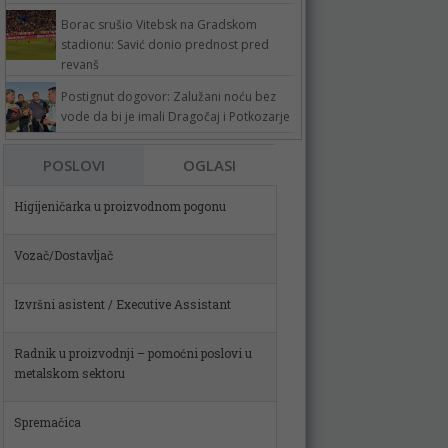
Borac srušio Vitebsk na Gradskom
stadionu: Savić donio prednost pred
revanš
Postignut dogovor: Zalužani noću bez
vode da bi je imali Dragočaj i Potkozarje
POSLOVI
OGLASI
Vozač/Dostavljač
Izvršni asistent / Executive Assistant
Radnik u proizvodnji – pomoćni poslovi u
metalskom sektoru
Spremačica
Poslovođa