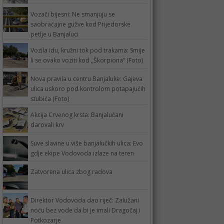
Vozači bijesni: Ne smanjuju se
saobraćajne gužve kod Prijedorske
petlje u Banjaluci
Vozila idu, kružni tok pod trakama: Smije
li se ovako voziti kod „Škorpiona“ (Foto)
Nova pravila u centru Banjaluke: Gajeva
ulica uskoro pod kontrolom potapajućih
stubića (Foto)
Akcija Crvenog krsta: Banjalučani
darovali krv
Suve slavine u više banjalučkih ulica: Evo
gdje ekipe Vodovoda izlaze na teren
Zatvorena ulica zbog radova
Direktor Vodovoda dao riječ: Zalužani
noću bez vode da bi je imali Dragočaj i
Potkozarje