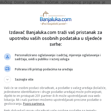
jalučkog Doma omladine. Početak cjelokupnog programa je
 u 20:00 časova, dok će cijela manifestacija trajati do 23:00
ri iz Banjaluke i Sarajeva.
ati DJ Woodie sa zvukovima Hip Hopa.
Izdavač Banjaluka.com traži vaš pristanak za
 avanturi!
upotrebu vaših osobnih podataka u sljedeće
svrhe:
PRIJAVI GREŠKU
PORT
Personalizirano oglašavanje i sadržaj, mjerenje oglašavanja i
sadržaja, uvidi u publiku i razvoj usluga
Pohrana i/ili pristup podacima na uređaju
Kopirati
Saznajte više
Vaši će se osobni podaci obrađivati, a podatke s vašeg uređaja (kolačiće,
jedinstvene identifikatore i druge podatke uređaja) može pohranjivati,
nužno i stavove internet portala Banjaluka.com. Molimo korisnike da se suzdrže od vrijeđanja,
dijeliti te im pristupati 201 partner ili ih može upotrebljavati ova web-
pravo da obriše komentar bez najave i objašnjenja. Zbog velikog broja komentara Banjaluka.com
lokacija. Mi i naši partneri možemo upotrebljavati precizne podatke o
c takođe prihvatate mogućnost da među komentarima mogu biti pronađeni sadržaji koji mogu biti
geolociranju.
Popis partnera.
jerenjima.
Neki dobavljači mogu obrađivati vaše osobne podatke na temelju