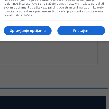
legitimnog interesa. Ako se ne slažete s tim, u nastavku možete upravljati
svojim opcijama. Potražite vezu pri dnu ove stranice ili na izborniku web-
Sva polja su obavezna!
lokacije za upravljanje pristankom ili povlačenje pristanka u postavkama
privatnosti i kolačića.
Upravljanje opcijama
Pristajem