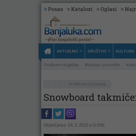
Posao
Katalozi
Oglasi
Najn
AKTUELNO
DRUŠTVO
KULTURA
Društveni događaji
Bioskop i pozorište
Kultu
SPORTSKI DOGAĐAJI
Snowboard takmičen
Objavljeno: 24. 2. 2012 u 11:09h