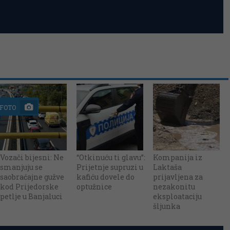
FOTO
Vozači bijesni: Ne
“Otkinuću ti glavu”:
Kompanija iz
smanjuju se
Prijetnje supruzi u
Laktaša
saobraćajne gužve
kafiću dovele do
prijavljena za
kod Prijedorske
optužnice
nezakonitu
petlje u Banjaluci
eksploataciju
šljunka