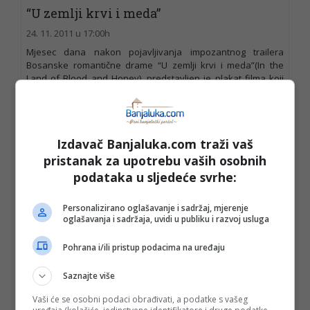
“U zemlji krvi i meda”
24. 11. 2011 u 17:00h
Mjesec dana nakon pojavljivanja impozantnog trailera
Bosanske romantične drame “U zemlji krvi i meda”(In the
Land of Blood and Honey), predstavljen je plakat filma koji
pokazuje kontrasnu sliku od krvi
Opširnije
Izdavač Banjaluka.com traži vaš
Idis Turato: Arhitektura grada –
pristanak za upotrebu vaših osobnih
arhitektura zajedništva
podataka u sljedeće svrhe:
21. 11. 2011 u 19:37h
Personalizirano oglašavanje i sadržaj, mjerenje
U Kulturnom centru Banski dvor, 24. 11. sa početkom u 19
oglašavanja i sadržaja, uvidi u publiku i razvoj usluga
časova, imaćete priliku da slušate predavanje poznatog
hrvatskog arhitekte Idisa Turata. Predavanje se održava u
Pohrana i/ili pristup podacima na uređaju
okviru manifestacije “dAni”,a povodom
Opširnije
Saznajte više
Vaši će se osobni podaci obrađivati, a podatke s vašeg