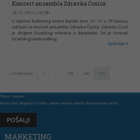
Koncert ansambla Zdravka Ćosića
18. 11. 2011 u 16:14h
U vijećnici Kulturnog centra Banski dvor, 21. 11. u 19 časova,
održaće se koncert ansambla Zdravka Ćosića. Zdravko Ćosić
je dirigent Gradskog orkestra iz Banjaluke. On je osnivač
Gradskog tamburaškog
Opširnije
« Prethodna
1
…
139
140
141
Čitaoci - reporteri
Pošalji vijest, fotografiju ili video i postani redovan reporter Banjaluka.com portala
POŠALJI
MARKETING