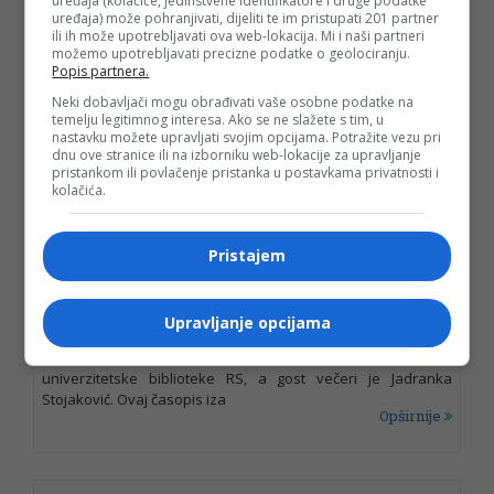
uređaja (kolačiće, jedinstvene identifikatore i druge podatke
Dukafest 2011 – festival studentskog
uređaja) može pohranjivati, dijeliti te im pristupati 201 partner
ili ih može upotrebljavati ova web-lokacija. Mi i naši partneri
filma
možemo upotrebljavati precizne podatke o geolociranju.
Popis partnera.
21. 11. 2011 u 17:37h
Neki dobavljači mogu obrađivati vaše osobne podatke na
Ovogodišnji “Dukafest” će se održati od 24. do 27. 11. u Domu
temelju legitimnog interesa. Ako se ne slažete s tim, u
omladine. Prvi Dukafest je organizovan u spomen Dušku
nastavku možete upravljati svojim opcijama. Potražite vezu pri
Dukiću “Duki”, preminulom studentu filmske i televizijske
dnu ove stranice ili na izborniku web-lokacije za upravljanje
režije na Akademiji
pristankom ili povlačenje pristanka u postavkama privatnosti i
Opširnije
kolačića.
Pristajem
Promocija časopisa “Putevi”
19. 11. 2011 u 19:35h
Upravljanje opcijama
Promocija časopisa za književnost, kulturu i umjetnost,
održaće se 22. 11. u 19 časova u holu Narodne i
univerzitetske biblioteke RS, a gost večeri je Jadranka
Stojaković. Ovaj časopis iza
Opširnije