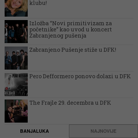
klubu!
Izložba “Novi primitivizam za
početnike” kao uvod u koncert
Zabranjenog pušenja
Zabranjeno Pušenje stiže u DFK!
Pero Defformero ponovo dolazi u DFK
The Frajle 29. decembra u DFK
BANJALUKA
NAJNOVIJE