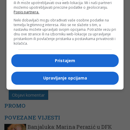
Vaša e-mail adresa neće biti objavljena. Sva polja su
ili ih može upotrebljavati ova web-lokacija. Mi i naši partneri
obavezna!
možemo upotrebljavati precizne podatke o geolociranju.
Popis partnera.
Ime
*
Neki dobavljači mogu obrađivati vaše osobne podatke na
temelju legitimnog interesa. Ako se ne slažete s tim, u
nastavku možete upravljati svojim opcijama. Potražite vezu pri
Email
*
dnu ove stranice ili na izborniku web-lokacije za upravljanje
pristankom ili povlačenje pristanka u postavkama privatnosti i
kolačića.
Komentar
Pristajem
Upravljanje opcijama
PROMO
POVEZANE VIJESTI
Banjaluka: Marina Perazić u DFK