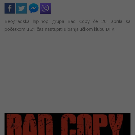
Beogradska hip-hop grupa Bad Copy će 20. aprila sa
početkom u 21 čas nastupiti u banjalučkom klubu DFK.