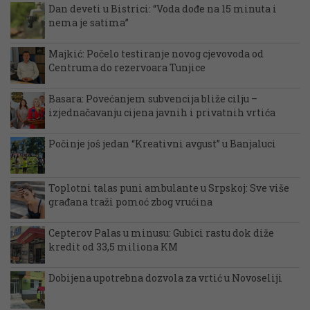
Dan deveti u Bistrici: “Voda dođe na 15 minuta i
nema je satima”
Majkić: Počelo testiranje novog cjevovoda od
Centruma do rezervoara Tunjice
Basara: Povećanjem subvencija bliže cilju –
izjednačavanju cijena javnih i privatnih vrtića
Počinje još jedan “Kreativni avgust” u Banjaluci
Toplotni talas puni ambulante u Srpskoj: Sve više
građana traži pomoć zbog vrućina
Cepterov Palas u minusu: Gubici rastu dok diže
kredit od 33,5 miliona KM
Dobijena upotrebna dozvola za vrtić u Novoseliji