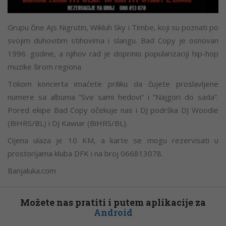
Grupu čine Ajs Nigrutin, Wikluh Sky i Timbe, koji su poznati po
svojim duhovitim stihovima i slangu. Bad Copy je osnovan
1996. godine, a njihov rad je doprinio popularizaciji hip-hop
muzike širom regiona.
Tokom koncerta imaćete priliku da čujete proslavljene
numere sa albuma “Sve sami hedovi” i “Najgori do sada”.
Pored ekipe Bad Copy očekuje nas i DJ podrška DJ Woodie
(BiHRS/BL) i DJ Kawiar (BiHRS/BL).
Cijena ulaza je 10 KM, a karte se mogu rezervisati u
prostorijama kluba DFK i na broj 066813078.
Banjaluka.com
Možete nas pratiti i putem aplikacije za
Android