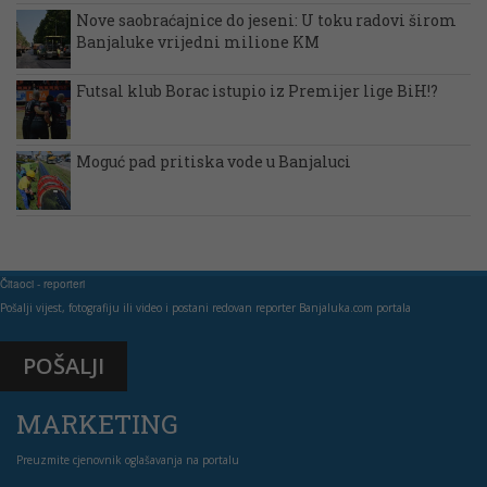
Nove saobraćajnice do jeseni: U toku radovi širom
Banjaluke vrijedni milione KM
Futsal klub Borac istupio iz Premijer lige BiH!?
Moguć pad pritiska vode u Banjaluci
Čitaoci - reporteri
Pošalji vijest, fotografiju ili video i postani redovan reporter Banjaluka.com portala
POŠALJI
MARKETING
Preuzmite cjenovnik oglašavanja na portalu