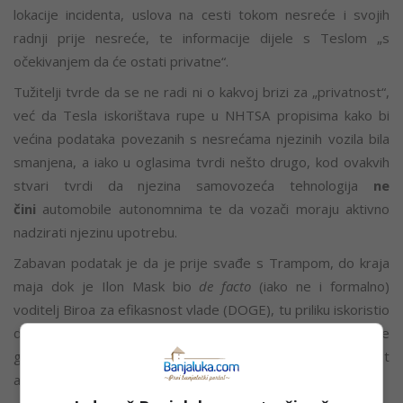
lokacije incidenta,
uslova
na cesti
tokom
nesreće i svojih
radnji prije nesreće, te informacije dijele s
Teslom
„s
očekivanjem da će ostati privatne“.
Tužitelji tvrde da se ne radi ni o kakvoj brizi za „privatnost“,
već da Tesla iskorištava rupe u NHTSA propisima kako bi
većina podataka povezanih s nesrećama njezinih vozila bila
smanjena, a iako u oglasima tvrdi nešto drugo, kod ovakvih
stvari tvrdi da njezina samovozeća tehnologija
ne
čini
automobile autonomnima te da vozači moraju aktivno
nadzirati njezinu upotrebu.
Zabavan podatak je da je prije svađe s Trampom, do kraja
maja dok je Ilon Mask bio
de facto
(iako ne i formalno)
voditelj Biroa za efikasnost vlade (DOGE), tu priliku iskoristio
da otpusti oko 10 posto osoblja NHTSA-a početkom ove
godine, uključujući polovinu tima koji nadzire sigurnost
autonomnih vozila. Potrefila slučajnost.