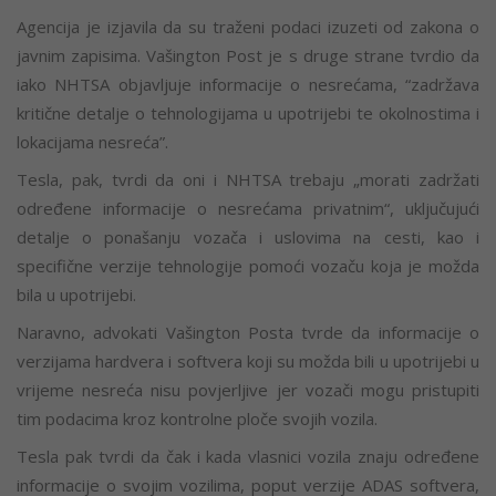
Agencija je izjavila da su traženi podaci izuzeti od zakona o
javnim zapisima. Vašington Post je s druge strane tvrdio da
iako NHTSA objavljuje informacije o nesrećama, “zadržava
kritične detalje o tehnologijama u upotrijebi te okolnostima i
lokacijama nesreća”.
Tesla, pak, tvrdi da oni i NHTSA trebaju
„morati
zadržati
određene informacije o nesrećama
privatnim“,
uključujući
detalje o ponašanju vozača i
uslovima
na cesti, kao i
specifične verzije tehnologije pomoći vozaču koja je možda
bila u upotrijebi.
Naravno,
advokati Vašington
Posta tvrde da informacije o
verzijama hardvera i softvera koji su možda bili u upotrijebi u
vrijeme nesreća nisu povjerljive jer vozači mogu pristupiti
tim podacima kroz kontrolne ploče svojih vozila.
Tesla pak
tvrdi da
čak i kada vlasnici vozila znaju određene
informacije o svojim vozilima, poput verzije ADAS softvera,