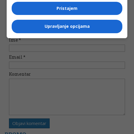
Pristajem
Vaša e-mail adresa neće biti objavljena. Sva polja su
Upravljanje opcijama
obavezna!
Ime
*
Email
*
Komentar