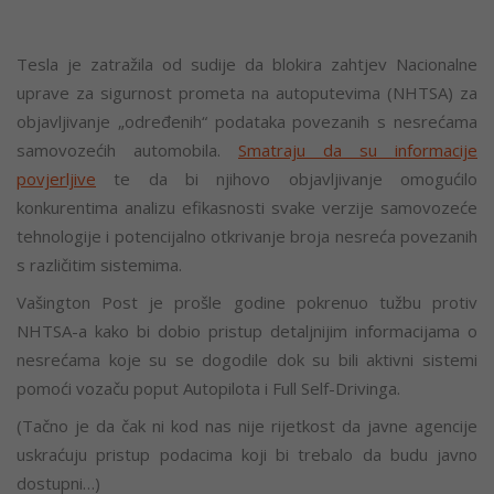
Tesla je zatražila od sudije da blokira zahtjev Nacionalne
uprave za sigurnost prometa na autoputevima (NHTSA) za
objavljivanje „određenih“ podataka povezanih s nesrećama
samovozećih automobila.
Smatraju da su informacije
povjerljive
te da bi njihovo objavljivanje omogućilo
konkurentima analizu efikasnosti svake verzije samovozeće
tehnologije i potencijalno otkrivanje broja nesreća povezanih
s različitim sistemima.
Vašington
Post je prošle godine pokrenuo tužbu protiv
NHTSA-a kako bi dobio pristup detaljnijim informacijama o
nesrećama koje su se dogodile dok su bili aktivni sistemi
pomoći vozaču poput Autopilota i Full Self-Drivinga.
(Tačno je da čak ni kod nas
nije
rijetkost
da javne agencije
uskraćuju
pristup podacima koji bi
trebalo da budu
javno
dostupni…)