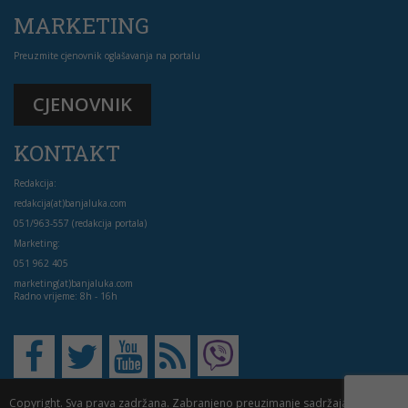
MARKETING
Preuzmite cjenovnik oglašavanja na portalu
CJENOVNIK
KONTAKT
Redakcija:
redakcija(at)banjaluka.com
051/963-557 (redakcija portala)
Marketing:
051 962 405
marketing(at)banjaluka.com
Radno vrijeme: 8h - 16h
Copyright. Sva prava zadržana. Zabranjeno preuzimanje sadržaja bez