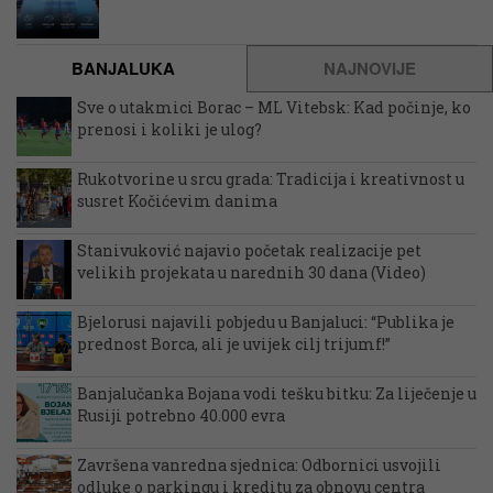
BANJALUKA
NAJNOVIJE
Sve o utakmici Borac – ML Vitebsk: Kad počinje, ko
prenosi i koliki je ulog?
Rukotvorine u srcu grada: Tradicija i kreativnost u
susret Kočićevim danima
Stanivuković najavio početak realizacije pet
velikih projekata u narednih 30 dana (Video)
Bjelorusi najavili pobjedu u Banjaluci: “Publika je
prednost Borca, ali je uvijek cilj trijumf!”
Banjalučanka Bojana vodi tešku bitku: Za liječenje u
Rusiji potrebno 40.000 evra
Završena vanredna sjednica: Odbornici usvojili
odluke o parkingu i kreditu za obnovu centra