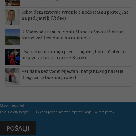
Šobot demantovao tvrdnje o nedostatku posteljine
na pedijatriji (Video)
U Vodovodu nisu ni znali šta se dešava u Bistrici!
Narod već šest dana na mukama
I Banjalučani mogu pred Tragače: „Potera“ otvorila
prijave za takmičare iz Srpske
Pet dana bez vode: Mještani banjalučkog naselja
Dragočaj izlaze na protest
Čitaoci - reporteri
Pošalji vijest, fotografiju ili video i postani redovan reporter Banjaluka.com portala
POŠALJI