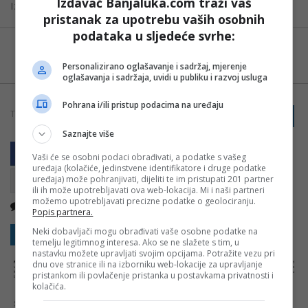
Izdavač Banjaluka.com traži vaš
Izvor: Bug.hr
pristanak za upotrebu vaših osobnih
podataka u sljedeće svrhe:
Možete nas pratiti i putem aplikacije za
Android
Personalizirano oglašavanje i sadržaj, mjerenje
oglašavanja i sadržaja, uvidi u publiku i razvoj usluga
Pohrana i/ili pristup podacima na uređaju
TAGOVI:
PRIJAVI GREŠKU
AUTOMOBILI
SAD
TESLA
Saznajte više
Vaši će se osobni podaci obrađivati, a podatke s vašeg
uređaja (kolačiće, jedinstvene identifikatore i druge podatke
uređaja) može pohranjivati, dijeliti te im pristupati 201 partner
ili ih može upotrebljavati ova web-lokacija. Mi i naši partneri
možemo upotrebljavati precizne podatke o geolociranju.
Nema komentara
Kopirati
Popis partnera.
Neki dobavljači mogu obrađivati vaše osobne podatke na
Sakrij sve komentare
Prikaži komentare
temelju legitimnog interesa. Ako se ne slažete s tim, u
nastavku možete upravljati svojim opcijama. Potražite vezu pri
dnu ove stranice ili na izborniku web-lokacije za upravljanje
NAPOMENA:
Komentari odražavaju stavove njihovih autora, a ne nužno i stavove internet portala Banjaluka.com. Molimo korisnike da se suzdrže od
vrijeđanja, psovanja i vulgarnog izražavanja. Portal Banjaluka.com zadržava pravo da obriše komentar bez najave i objašnjenja. Zbog velikog broja
komentara Banjaluka.com nije dužan obrisati sve komentare koji krše pravila. Kao čitalac takođe prihvatate mogućnost da među komentarima mogu
pristankom ili povlačenje pristanka u postavkama privatnosti i
biti pronađeni sadržaji koji mogu biti u suprotnosti sa vašim vjerskim, moralnim i drugim načelima i uvjerenjima.
kolačića.
Šta mislite o ovoj temi?