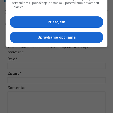
pristankom ili povlačenje pristanka u postavkama privatnosti i
kolačića.
NAPOMENA:
Komentari odražavaju stavove njihovih autora, a ne nužno i stavove internet portala Banjaluka.com. Molimo korisnike da se suzdrže od
vrijeđanja, psovanja i vulgarnog izražavanja. Portal Banjaluka.com zadržava pravo da obriše komentar bez najave i objašnjenja. Zbog velikog broja
komentara Banjaluka.com nije dužan obrisati sve komentare koji krše pravila. Kao čitalac takođe prihvatate mogućnost da među komentarima mogu
biti pronađeni sadržaji koji mogu biti u suprotnosti sa vašim vjerskim, moralnim i drugim načelima i uvjerenjima.
Pristajem
Šta mislite o ovoj temi?
Upravljanje opcijama
Vaša e-mail adresa neće biti objavljena. Sva polja su
obavezna!
Ime
*
Email
*
Komentar