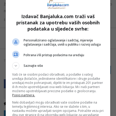
životu, da posjeduju legendarni Renault 5 koji praktično
nikada nije vidio put.
Izdavač Banjaluka.com traži vaš
Izvor:
Telegraf.rs
pristanak za upotrebu vaših osobnih
podataka u sljedeće svrhe:
Možete nas pratiti i putem aplikacije za
Android
Personalizirano oglašavanje i sadržaj, mjerenje
oglašavanja i sadržaja, uvidi u publiku i razvoj usluga
Pohrana i/ili pristup podacima na uređaju
TAGOVI:
AUTOMOBIL
AUTOMOBILIZAM
ZANIMLJIVOSTI
Saznajte više
PRIJAVI GREŠKU
Vaši će se osobni podaci obrađivati, a podatke s vašeg
uređaja (kolačiće, jedinstvene identifikatore i druge podatke
uređaja) može pohranjivati, dijeliti te im pristupati 201 partner
ili ih može upotrebljavati ova web-lokacija. Mi i naši partneri
možemo upotrebljavati precizne podatke o geolociranju.
Popis partnera.
Neki dobavljači mogu obrađivati vaše osobne podatke na
Nema komentara
Kopirati
temelju legitimnog interesa. Ako se ne slažete s tim, u
nastavku možete upravljati svojim opcijama. Potražite vezu pri
Sakrij sve komentare
Prikaži komentare
dnu ove stranice ili na izborniku web-lokacije za upravljanje