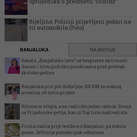
optuženika u predmetu ”Storidž”
Bijeljina: Policiji prijavljeni požari na
tri automobila (Foto)
BANJALUKA
NAJNOVIJE
Šukalo: „Banjalučko ljeto“ uz besplatne aktivnosti
donosi i novu podršku porodicama pred početak
školske godine
Banjaluka prvi put dodjeljuje 100 KM za svakog
prvačića, od sutra prijave
Kolona se otegla, a na radilištu jedan radnik: Scena
sa Prijedorske petlje, kao iz Top liste nadrealista
Firma radila prije tendera u Banjaluci, pa dobila
posao: Jeftinija ponuda ipak odbačena