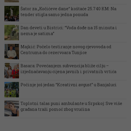
Šator za „Kočićeve dane“ koštaće 25.740 KM: Na
tender stigla samo jedna ponuda
Dan deveti u Bistrici: “Voda dođe na 15 minuta i
nema je satima”
Majkić: Počelo testiranje novog cjevovoda od
Centruma do rezervoara Tunjice
Basara: Povećanjem subvencija bliže cilju –
izjednačavanju cijena javnih i privatnih vrtića
Počinje još jedan “Kreativni avgust” u Banjaluci
Toplotni talas puni ambulante u Srpskoj: Sve više
građana traži pomoć zbog vrućina