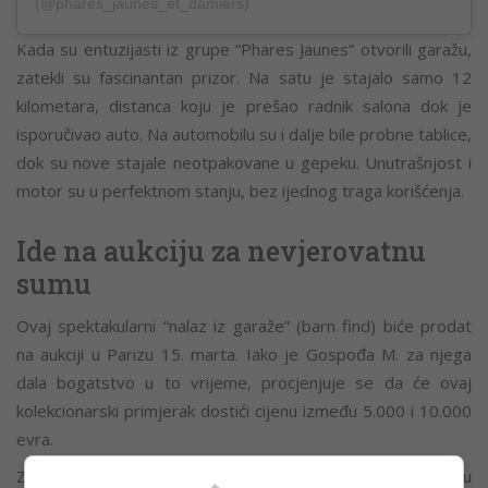
(@phares_jaunes_et_damiers)
Kada su entuzijasti iz grupe “Phares Jaunes” otvorili garažu,
zatekli su fascinantan prizor. Na satu je stajalo samo 12
kilometara, distanca koju je prešao radnik salona dok je
isporučivao auto. Na automobilu su i dalje bile probne tablice,
dok su nove stajale neotpakovane u gepeku. Unutrašnjost i
motor su u perfektnom stanju, bez ijednog traga korišćenja.
Ide na aukciju za nevjerovatnu
sumu
Ovaj spektakularni “nalaz iz garaže” (barn find) biće prodat
na aukciji u Parizu 15. marta. Iako je Gospođa M. za njega
dala bogatstvo u to vrijeme, procjenjuje se da će ovaj
kolekcionarski primjerak dostići cijenu između 5.000 i 10.000
evra.
Za ljubitelje oldtajmera, ovo je prilika koja se pruža jednom u