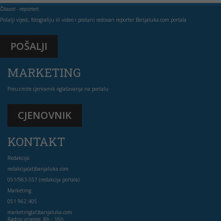
Čitaoci - reporteri
Pošalji vijest, fotografiju ili video i postani redovan reporter Banjaluka.com portala
POŠALJI
MARKETING
Preuzmite cjenovnik oglašavanja na portalu
CJENOVNIK
KONTAKT
Redakcija:
redakcija(at)banjaluka.com
051/963-557 (redakcija portala)
Marketing:
051 962 405
marketing(at)banjaluka.com
Radno vrijeme: 8h - 16h