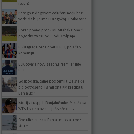
revanš
Postignut dogovor: Zalužani noću bez
vode da bi je imali Dragočaj i Potkozarje
Borac poveo protiv ML Vitebska: Savić
pogodio za erupciju oduševljenja
Bivši igrač Borca opet u BiH, pojačao
Romaniju
BSK otvara novu sezonu Premijer lige
BiH
Gospodska, tajne podzemlja: Za šta će
biti potrošeno 18 miliona KM kredita u
Banjaluci?
Istorijski uspjeh Banjalučanke: Mikača sa
WTA liste najavljuje još veće ciljeve
Ove ulice sutra u Banjaluci ostaju bez
struje