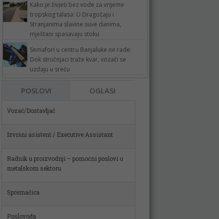
Kako je živjeti bez vode za vrijeme
tropskog talasa: U Dragočaju i
Stranjanima slavine suve danima,
mještani spasavaju stoku
Semafori u centru Banjaluke ne rade:
Dok stručnjaci traže kvar, vozači se
uzdaju u sreću
POSLOVI
OGLASI
Izvršni asistent / Executive Assistant
Radnik u proizvodnji – pomoćni poslovi u
metalskom sektoru
Spremačica
Poslovođa
Skladištar (m)