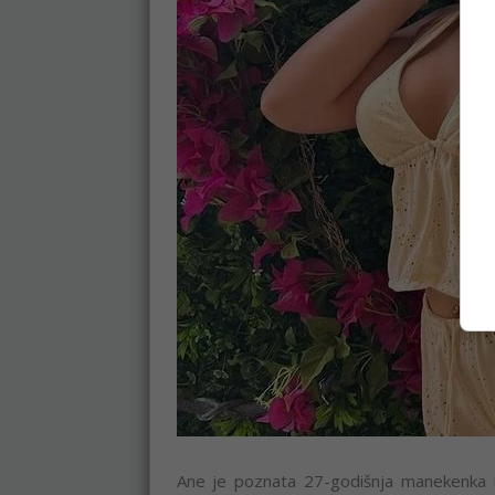
Ane je poznata 27-godišnja manekenka i 