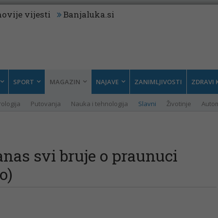
ovije vijesti
Banjaluka.si
SPORT
MAGAZIN
NAJAVE
ZANIMLJIVOSTI
ZDRAVI 
rologija
Putovanja
Nauka i tehnologija
Slavni
Životinje
Auto
nas svi bruje o praunuci
o)