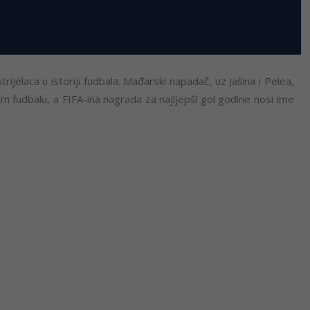
rijelaca u istoriji fudbala. Mađarski napadač, uz Jašina i Pelea,
om fudbalu, a FIFA-ina nagrada za najljepši gol godine nosi ime