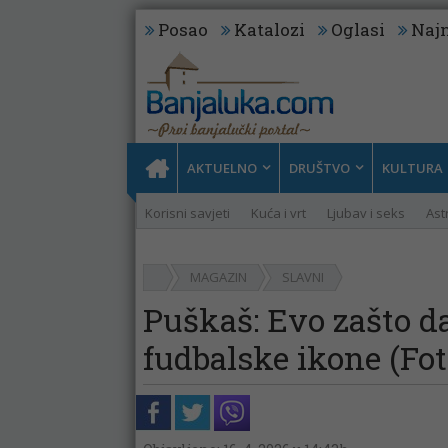
Posao
Katalozi
Oglasi
Najn
AKTUELNO
DRUŠTVO
KULTURA
Korisni savjeti
Kuća i vrt
Ljubav i seks
Ast
MAGAZIN
SLAVNI
Puškaš: Evo zašto da
fudbalske ikone (Fot