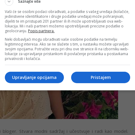
Saznajte više
Vaši će se osobni podaci obrađivati, a podatke s vašeg uređaja (kolačiće,
jedinstvene identifikatore i druge podatke uređaja) može pohranjivati,
dijeliti te im pristupati 201 partner ili ih može upotrebljavati ova web-
lokacija. Mi i naši partneri možemo upotrebljavati precizne podatke o
geolociranju.
Popis partnera.
Neki dobavljači mogu obrađivati vaše osobne podatke na temelju
legitimnog interesa. Ako se ne slažete s tim, u nastavku možete upravljati
svojim opcijama. Potražite vezu pri dnu ove stranice ili na izborniku web-
lokacije za upravljanje pristankom ili povlačenje pristanka u postavkama
privatnosti i kolačića.
Upravljanje opcijama
Pristajem
bloger. Stvara modni sadržaj i učestvuje i radi kao model.