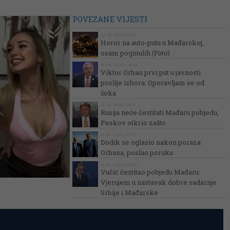
POVEZANE VIJESTI
12. 06. 2026. | 11:39
Horor na auto-putu u Mađarskoj,
osam poginulih (Foto)
16. 04. 2026. | 20:46
Viktor Orban prvi put u javnosti
poslije izbora: Oporavljam se od
šoka
13. 04. 2026. | 16:37
Rusija neće čestitati Mađaru pobjedu,
Peskov otkrio zašto
13. 04. 2026. | 12:35
Dodik se oglasio nakon poraza
Orbana, poslao poruku
13. 04. 2026. | 09:26
Vučić čestitao pobjedu Mađaru:
Vjerujem u nastavak dobre sadarnje
Srbije i Mađarske