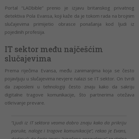
Portal “LADbible” prenio je izjavu britanskog privatnog
detektiva Pola Evansa, koji kaže da je tokom rada na brojnim
slučajevima primijetio obrasce ponašanja kod ljudi iz
pojedinih profesija.
IT sektor među najčešćim
slučajevima
Prema riječima Evansa, među zanimanjima koja se često
pojavljuju u slučajevima nevjere nalazi se IT sektor. On tvrdi
da zaposleni u tehnologiji često znaju kako da sakriju
digitalne tragove komunikacije, što partnerima otežava
otkrivanje prevare.
“Ljudi iz IT sektora veoma dobro znaju kako da prikriju
poruke, naloge i tragove komunikacije”, rekao je Evans,
dodajući da često imaju “savršeno opravdanje” za stalno