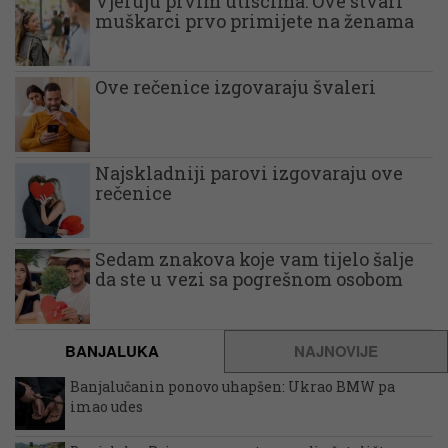
Vjeruju prvim utiscima: Ove stvari
muškarci prvo primijete na ženama
Ove rečenice izgovaraju švaleri
Najskladniji parovi izgovaraju ove
rečenice
Sedam znakova koje vam tijelo šalje
da ste u vezi sa pogrešnom osobom
BANJALUKA
NAJNOVIJE
Banjalučanin ponovo uhapšen: Ukrao BMW pa
imao udes