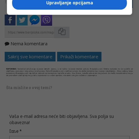
TAGOVI:
Upravljanje opcijama
PRIJAVI GREŠKU
LJUBAV I VEZE
ŽENE I MUŠKARCI
Nema komentara
Kopirati
Sakrij sve komentare
Prikaži komentare
NAPOMENA:
Komentari odražavaju stavove njihovih autora, a ne nužno i stavove internet portala Banjaluka.com. Molimo korisnike da se suzdrže od
vrijeđanja, psovanja i vulgarnog izražavanja. Portal Banjaluka.com zadržava pravo da obriše komentar bez najave i objašnjenja. Zbog velikog broja
komentara Banjaluka.com nije dužan obrisati sve komentare koji krše pravila. Kao čitalac takođe prihvatate mogućnost da među komentarima mogu
biti pronađeni sadržaji koji mogu biti u suprotnosti sa vašim vjerskim, moralnim i drugim načelima i uvjerenjima.
Šta mislite o ovoj temi?
Vaša e-mail adresa neće biti objavljena. Sva polja su
obavezna!
Ime
*