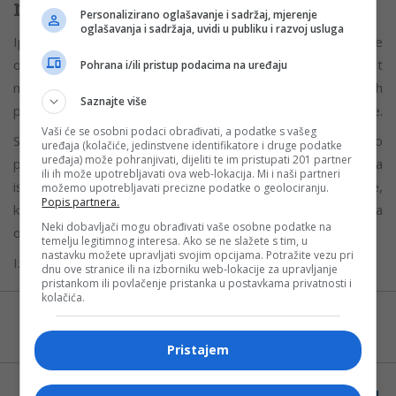
nije presudna
Personalizirano oglašavanje i sadržaj, mjerenje
oglašavanja i sadržaja, uvidi u publiku i razvoj usluga
Ipak, psiholozi naglašavaju da posao sam po sebi ne
određuje da li će neko biti nevjeran. Faktori poput
Pohrana i/ili pristup podacima na uređaju
nezadovoljstva vezom, emocionalne distance, ličnih
Saznajte više
problema i prilika imaju mnogo veću ulogu od same profesije.
Vaši će se osobni podaci obrađivati, a podatke s vašeg
Stručnjaci upozoravaju da ovakve liste ne treba shvatati kao
uređaja (kolačiće, jedinstvene identifikatore i druge podatke
uređaja) može pohranjivati, dijeliti te im pristupati 201 partner
pravilo, već više kao statističke obrasce zasnovane na
ili ih može upotrebljavati ova web-lokacija. Mi i naši partneri
iskustvima istražitelja i anketama. Dodaju da povjerenje,
možemo upotrebljavati precizne podatke o geolociranju.
Popis partnera.
komunikacija i stabilan odnos ostaju najvažniji faktori za
Neki dobavljači mogu obrađivati vaše osobne podatke na
očuvanje veze bez obzira na profesiju partnera.
temelju legitimnog interesa. Ako se ne slažete s tim, u
nastavku možete upravljati svojim opcijama. Potražite vezu pri
Izvor:
Nezavisne
dnu ove stranice ili na izborniku web-lokacije za upravljanje
pristankom ili povlačenje pristanka u postavkama privatnosti i
kolačića.
Možete nas pratiti i putem aplikacije za
Android
Pristajem