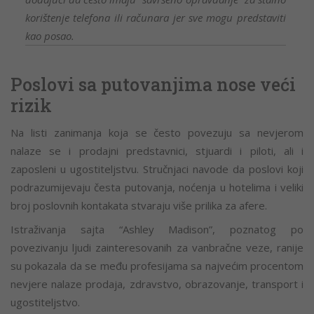
korištenje telefona ili računara jer sve mogu predstaviti
kao posao.
Poslovi sa putovanjima nose veći
rizik
Na listi zanimanja koja se često povezuju sa nevjerom
nalaze se i prodajni predstavnici, stjuardi i piloti, ali i
zaposleni u ugostiteljstvu. Stručnjaci navode da poslovi koji
podrazumijevaju česta putovanja, noćenja u hotelima i veliki
broj poslovnih kontakata stvaraju više prilika za afere.
Istraživanja sajta “Ashley Madison”, poznatog po
povezivanju ljudi zainteresovanih za vanbračne veze, ranije
su pokazala da se među profesijama sa najvećim procentom
nevjere nalaze prodaja, zdravstvo, obrazovanje, transport i
ugostiteljstvo.