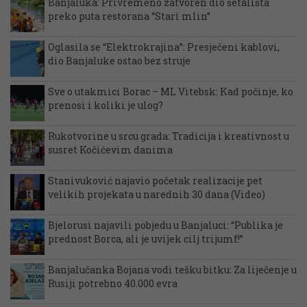
Banjaluka: Privremeno zatvoren dio šetališta
preko puta restorana “Stari mlin”
Oglasila se “Elektrokrajina”: Presječeni kablovi,
dio Banjaluke ostao bez struje
Sve o utakmici Borac – ML Vitebsk: Kad počinje, ko
prenosi i koliki je ulog?
Rukotvorine u srcu grada: Tradicija i kreativnost u
susret Kočićevim danima
Stanivuković najavio početak realizacije pet
velikih projekata u narednih 30 dana (Video)
Bjelorusi najavili pobjedu u Banjaluci: “Publika je
prednost Borca, ali je uvijek cilj trijumf!”
Banjalučanka Bojana vodi tešku bitku: Za liječenje u
Rusiji potrebno 40.000 evra