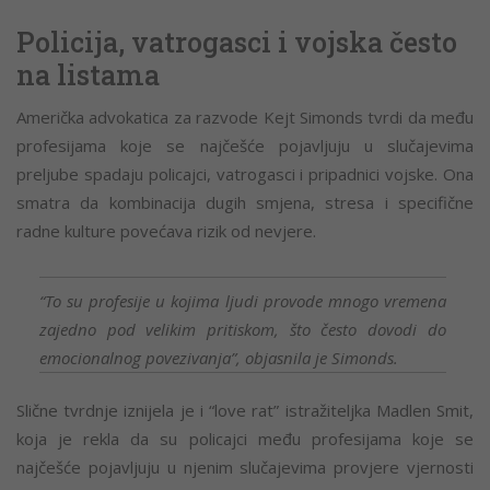
Policija, vatrogasci i vojska često
na listama
Američka advokatica za razvode Kejt Simonds tvrdi da među
profesijama koje se najčešće pojavljuju u slučajevima
preljube spadaju policajci, vatrogasci i pripadnici vojske. Ona
smatra da kombinacija dugih smjena, stresa i specifične
radne kulture povećava rizik od nevjere.
“To su profesije u kojima ljudi provode mnogo vremena
zajedno pod velikim pritiskom, što često dovodi do
emocionalnog povezivanja”, objasnila je Simonds.
Slične tvrdnje iznijela je i “love rat” istražiteljka Madlen Smit,
koja je rekla da su policajci među profesijama koje se
najčešće pojavljuju u njenim slučajevima provjere vjernosti