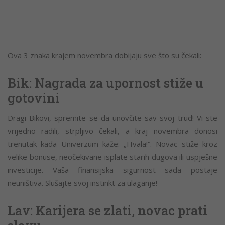
Ova 3 znaka krajem novembra dobijaju sve što su čekali:
Bik: Nagrada za upornost stiže u
gotovini
Dragi Bikovi, spremite se da unovčite sav svoj trud! Vi ste
vrijedno radili, strpljivo čekali, a kraj novembra donosi
trenutak kada Univerzum kaže: „Hvala!“. Novac stiže kroz
velike bonuse, neočekivane isplate starih dugova ili uspješne
investicije. Vaša finansijska sigurnost sada postaje
neuništiva. Slušajte svoj instinkt za ulaganje!
Lav: Karijera se zlati, novac prati