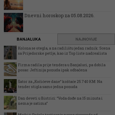
Dnevni horoskop za 05.08.2026.
BANJALUKA
NAJNOVIJE
Kolona se otegla, a na radilištu jedan radnik: Scena
sa Prijedorske petlje, kao iz Top liste nadrealista
Firma radila prije tendera u Banjaluci, pa dobila
posao: Jeftinija ponuda ipak odbačena
Šator za „Kočićeve dane“ koštaće 25.740 KM: Na
tender stigla samo jedna ponuda
Dan deveti u Bistrici: “Voda dođe na 15 minuta i
nema je satima”
Majkić: Počelo testiranje novog cjevovoda od