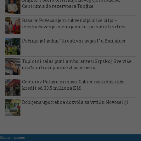
Centruma do rezervoara Tunjice
Basara: Povećanjem subvencija bliže cilju –
izjednačavanju cijena javnih i privatnih vrtića
Počinje još jedan “Kreativni avgust” u Banjaluci
Toplotni talas puni ambulante u Srpskoj: Sve više
građana traži pomoć zbog vrućina
Cepterov Palas u minusu: Gubici rastu dok diže
kredit od 33,5 miliona KM
Dobijena upotrebna dozvola za vrtić u Novoseliji
Čitaoci - reporteri