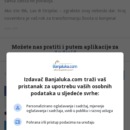
šansa zaista ne ponavlja.
Ako ste Bik, Lav ili Strijelac – zgrabite ovaj nebeski dar. Kraj
novembra je vaš rok za transformaciju života iz korijena!
Izvor: ATV
Možete nas pratiti i putem aplikacije za
Android
TAGOVI:
PRIJAVI GREŠKU
ASTROLOGIJA
HOROSKOP
Izdavač Banjaluka.com traži vaš
pristanak za upotrebu vaših osobnih
podataka u sljedeće svrhe:
Personalizirano oglašavanje i sadržaj, mjerenje
oglašavanja i sadržaja, uvidi u publiku i razvoj usluga
Nema komentara
Kopirati
Pohrana i/ili pristup podacima na uređaju
Sakrij sve komentare
Prikaži komentare