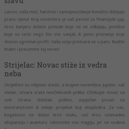
slavu
Lavovi, vaša moć, harizma i samopouzdanje konačno dobijaju
pravu cijenu! Kraj novembra je vaš period za finansijski sjaj.
Kroz karijeru dolaze ponude koje se ne odbijaju, povišice
koje su veće nego što ste sanjali, ili javno priznanje koje
donosi ogroman profit. Vaša vizija pretvara se u paru. Budite
hrabri i preuzmite taj novac!
Strijelac: Novac stiže iz vedra
neba
Strijelčevi su miljenici sreće, a krajem novembra Jupiter, vaš
vladar, otvara vrata neočekivanih prilika. Očekujte novac sa
svih strana: dobitak, poklon, uspješan posao sa
inostranstvom ili onlajn projekat koji eksplodira. Za vas,
bogatstvo ne dolazi kroz muku, već kroz iznenadnu
ekspanziju i avanturu. Iskoristite ovu magiju, jer se ovakva