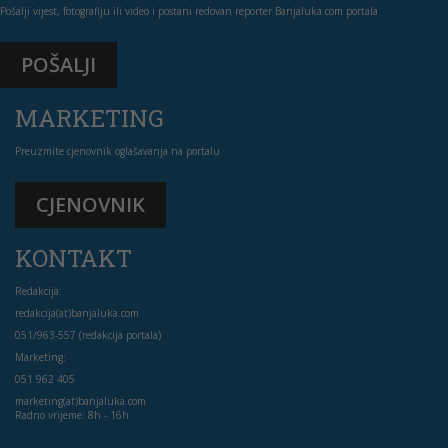
Pošalji vijest, fotografiju ili video i postani redovan reporter Banjaluka.com portala
POŠALJI
MARKETING
Preuzmite cjenovnik oglašavanja na portalu
CJENOVNIK
KONTAKT
Redakcija:
redakcija(at)banjaluka.com
051/963-557 (redakcija portala)
Marketing:
051 962 405
marketing(at)banjaluka.com
Radno vrijeme: 8h - 16h