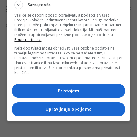
Saznajte više
NAPOMENA:
Komentari odražavaju stavove njihovih autora, a ne nužno i stavove internet portala Banjaluka.com. Molimo korisnike da se suzdrže od
vrijeđanja, psovanja i vulgarnog izražavanja. Portal Banjaluka.com zadržava pravo da obriše komentar bez najave i objašnjenja. Zbog velikog broja
komentara Banjaluka.com nije dužan obrisati sve komentare koji krše pravila. Kao čitalac takođe prihvatate mogućnost da među komentarima mogu
biti pronađeni sadržaji koji mogu biti u suprotnosti sa vašim vjerskim, moralnim i drugim načelima i uvjerenjima.
Vaši će se osobni podaci obrađivati, a podatke s vašeg
uređaja (kolačiće, jedinstvene identifikatore i druge podatke
uređaja) može pohranjivati, dijeliti te im pristupati 201 partner
Šta mislite o ovoj temi?
ili ih može upotrebljavati ova web-lokacija. Mi i naši partneri
možemo upotrebljavati precizne podatke o geolociranju.
Popis partnera.
Neki dobavljači mogu obrađivati vaše osobne podatke na
temelju legitimnog interesa. Ako se ne slažete s tim, u
Vaša e-mail adresa neće biti objavljena. Sva polja su
nastavku možete upravljati svojim opcijama. Potražite vezu pri
obavezna!
dnu ove stranice ili na izborniku web-lokacije za upravljanje
pristankom ili povlačenje pristanka u postavkama privatnosti i
Ime
*
kolačića.
Email
*
Pristajem
Komentar
Upravljanje opcijama