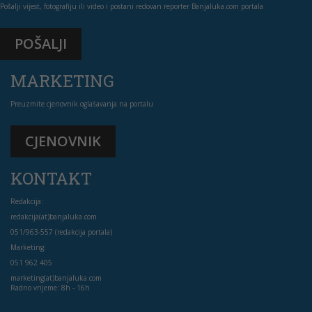
Pošalji vijest, fotografiju ili video i postani redovan reporter Banjaluka.com portala
POŠALJI
MARKETING
Preuzmite cjenovnik oglašavanja na portalu
CJENOVNIK
KONTAKT
Redakcija:
redakcija(at)banjaluka.com
051/963-557 (redakcija portala)
Marketing:
051 962 405
marketing(at)banjaluka.com
Radno vrijeme: 8h - 16h