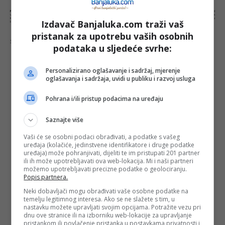
NAPOMENA:
Komentari odražavaju stavove njihovih autora, a ne nužno i stavove internet portala Banjaluka.com. Molimo korisnike da se suzdrže od
vrijeđanja, psovanja i vulgarnog izražavanja. Portal Banjaluka.com zadržava pravo da obriše komentar bez najave i objašnjenja. Zbog velikog broja
komentara Banjaluka.com nije dužan obrisati sve komentare koji krše pravila. Kao čitalac takođe prihvatate mogućnost da među komentarima mogu
Izdavač Banjaluka.com traži vaš
biti pronađeni sadržaji koji mogu biti u suprotnosti sa vašim vjerskim, moralnim i drugim načelima i uvjerenjima.
pristanak za upotrebu vaših osobnih
Šta mislite o ovoj temi?
podataka u sljedeće svrhe:
Personalizirano oglašavanje i sadržaj, mjerenje
oglašavanja i sadržaja, uvidi u publiku i razvoj usluga
Vaša e-mail adresa neće biti objavljena. Sva polja su
obavezna!
Pohrana i/ili pristup podacima na uređaju
Ime
*
Saznajte više
Vaši će se osobni podaci obrađivati, a podatke s vašeg
Email
*
uređaja (kolačiće, jedinstvene identifikatore i druge podatke
uređaja) može pohranjivati, dijeliti te im pristupati 201 partner
ili ih može upotrebljavati ova web-lokacija. Mi i naši partneri
Komentar
možemo upotrebljavati precizne podatke o geolociranju.
Popis partnera.
Neki dobavljači mogu obrađivati vaše osobne podatke na
temelju legitimnog interesa. Ako se ne slažete s tim, u
nastavku možete upravljati svojim opcijama. Potražite vezu pri
dnu ove stranice ili na izborniku web-lokacije za upravljanje
pristankom ili povlačenje pristanka u postavkama privatnosti i