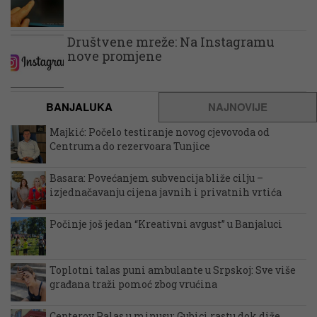
Društvene mreže: Na Instagramu
nove promjene
BANJALUKA
NAJNOVIJE
Majkić: Počelo testiranje novog cjevovoda od
Centruma do rezervoara Tunjice
Basara: Povećanjem subvencija bliže cilju –
izjednačavanju cijena javnih i privatnih vrtića
Počinje još jedan “Kreativni avgust” u Banjaluci
Toplotni talas puni ambulante u Srpskoj: Sve više
građana traži pomoć zbog vrućina
Cepterov Palas u minusu: Gubici rastu dok diže