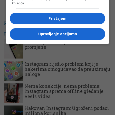
kolačića.
Pristajem
PROMO
POVEZANE VIJESTI
Upravljanje opcijama
Prvi čovjek Instagrama otkrio velike
promjene
Instagram riješio problem koji je
hakerima omogućavao da preuzimaju
naloge
Nema konekcije, nema problema:
Instagram sprema offline gledanje
Reels videa
Hakovan Instagram: Ugroženi podaci
miliona korisnika