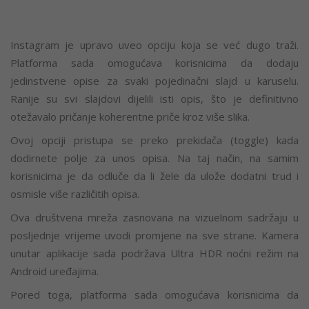
Instagram je upravo uveo opciju koja se već dugo traži.
Platforma sada omogućava korisnicima da dodaju
jedinstvene opise za svaki pojedinačni slajd u karuselu.
Ranije su svi slajdovi dijelili isti opis, što je definitivno
otežavalo pričanje koherentne priče kroz više slika.
Ovoj opciji pristupa se preko prekidača (toggle) kada
dodirnete polje za unos opisa. Na taj način, na samim
korisnicima je da odluče da li žele da ulože dodatni trud i
osmisle više različitih opisa.
Ova društvena mreža zasnovana na vizuelnom sadržaju u
posljednje vrijeme uvodi promjene na sve strane. Kamera
unutar aplikacije sada podržava Ultra HDR noćni režim na
Android uređajima.
Pored toga, platforma sada omogućava korisnicima da