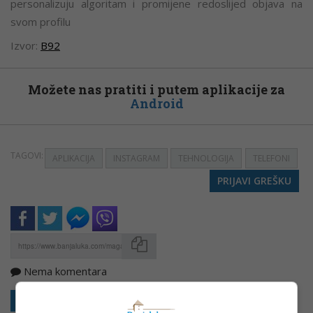
personalizuju algoritam i promijene redoslijed objava na
svom profilu
Izvor:
B92
Možete nas pratiti i putem aplikacije za
Android
TAGOVI:
APLIKACIJA
INSTAGRAM
TEHNOLOGIJA
TELEFONI
PRIJAVI GREŠKU
Nema komentara
Kopirati
Sakrij sve komentare
Prikaži komentare