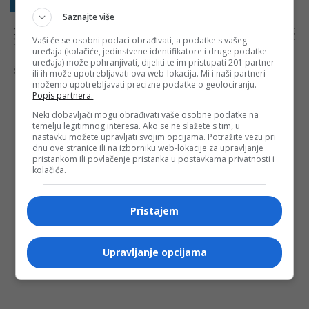
Sakrij sve komentare
Prikaži komentare
Saznajte više
NAPOMENA:
Komentari odražavaju stavove njihovih autora, a ne nužno i stavove internet portala Banjaluka.com. Molimo korisnike da se suzdrže od
vrijeđanja, psovanja i vulgarnog izražavanja. Portal Banjaluka.com zadržava pravo da obriše komentar bez najave i objašnjenja. Zbog velikog broja
Vaši će se osobni podaci obrađivati, a podatke s vašeg
komentara Banjaluka.com nije dužan obrisati sve komentare koji krše pravila. Kao čitalac takođe prihvatate mogućnost da među komentarima mogu
biti pronađeni sadržaji koji mogu biti u suprotnosti sa vašim vjerskim, moralnim i drugim načelima i uvjerenjima.
uređaja (kolačiće, jedinstvene identifikatore i druge podatke
uređaja) može pohranjivati, dijeliti te im pristupati 201 partner
Šta mislite o ovoj temi?
ili ih može upotrebljavati ova web-lokacija. Mi i naši partneri
možemo upotrebljavati precizne podatke o geolociranju.
Popis partnera.
Neki dobavljači mogu obrađivati vaše osobne podatke na
temelju legitimnog interesa. Ako se ne slažete s tim, u
Vaša e-mail adresa neće biti objavljena. Sva polja su
nastavku možete upravljati svojim opcijama. Potražite vezu pri
obavezna!
dnu ove stranice ili na izborniku web-lokacije za upravljanje
pristankom ili povlačenje pristanka u postavkama privatnosti i
Ime
*
kolačića.
Email
*
Pristajem
Komentar
Upravljanje opcijama