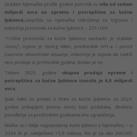
Građani Njemačke prošle godine potrošili su
više od sedam
milijardi evra na opremu i potrepštine za kućne
ljubimce,
saopštila su njemačka Udruženja za trgovinu i
industriju proizvoda za kućne ljubimce – ZZF i IVH.
“Tržište proizvoda za kućne ljubimce nastavilo je stabilan
razvoj”, izjavio je Georg Miler, predsednik IVH-a. I pored
izazovne ekonomske situacije, industrija je uspela da zadrži
nivo prodaje iz prethodnih godina, dodao je on.
Tokom 2023. godine
ukupna prodaja opreme i
potrepština za kućne ljubimce iznosila je 6,8 milijardi
evra.
Ipak, kako su podaci o hrani za kućne ljubimce za 2024.
godinu prikupljeni prema novoj bazi podataka, direktno
poređenje sa prethodnim godinama ima ograničenja.
Mačke su i dalje najpopularniji kućni ljubimci u Njemačkoj – u
2024. ih je zabilježeno 15,9 miliona, što je za oko 200.000