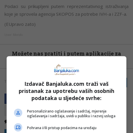
Podaci su prikupljeni putem reprezentativnog istraživanja
koje je sprovela agencija SKOPOS za potrebe IVH-a i ZZF-a.
(EUpravo zato)
Izvor: Mondo
Možete nas pratiti i putem aplikacije za
Android
TAGOVI:
PRIJAVI GREŠKU
Izdavač Banjaluka.com traži vaš
MAČKA
PAS
pristanak za upotrebu vaših osobnih
podataka u sljedeće svrhe:
Personalizirano oglašavanje i sadržaj, mjerenje
oglašavanja i sadržaja, uvidi u publiku i razvoj usluga
Nema komentara
Kopirati
Pohrana i/ili pristup podacima na uređaju