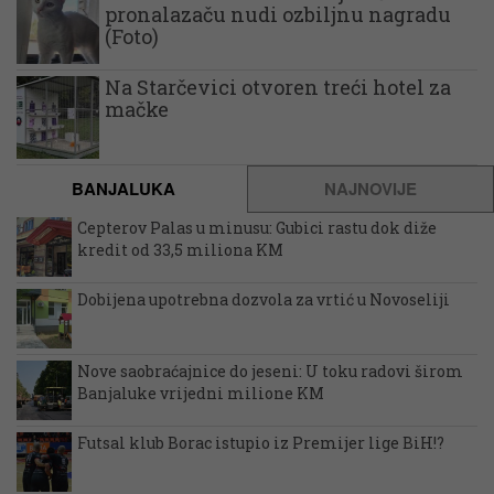
pronalazaču nudi ozbiljnu nagradu
(Foto)
Na Starčevici otvoren treći hotel za
mačke
BANJALUKA
NAJNOVIJE
Cepterov Palas u minusu: Gubici rastu dok diže
kredit od 33,5 miliona KM
Dobijena upotrebna dozvola za vrtić u Novoseliji
Nove saobraćajnice do jeseni: U toku radovi širom
Banjaluke vrijedni milione KM
Futsal klub Borac istupio iz Premijer lige BiH!?