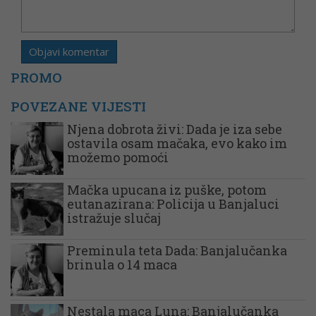
PROMO
POVEZANE VIJESTI
Njena dobrota živi: Dada je iza sebe
ostavila osam mačaka, evo kako im
možemo pomoći
Mačka upucana iz puške, potom
eutanazirana: Policija u Banjaluci
istražuje slučaj
Preminula teta Dada: Banjalučanka
brinula o 14 maca
Nestala maca Luna: Banjalučanka