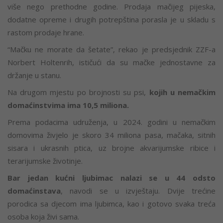
više nego prethodne godine. Prodaja mačijeg pijeska,
dodatne opreme i drugih potrepština porasla je u skladu s
rastom prodaje hrane.
“Mačku ne morate da šetate”, rekao je predsjednik ZZF-a
Norbert Holtenrih, ističući da su mačke jednostavne za
držanje u stanu.
Na drugom mjestu po brojnosti su psi,
kojih u nemačkim
domaćinstvima ima 10,5 miliona.
Prema podacima udruženja, u 2024. godini u nemačkim
domovima živjelo je skoro 34 miliona pasa, mačaka, sitnih
sisara i ukrasnih ptica, uz brojne akvarijumske ribice i
terarijumske životinje.
Bar jedan kućni ljubimac nalazi se u 44 odsto
domaćinstava
, navodi se u izvještaju. Dvije trećine
porodica sa djecom ima ljubimca, kao i gotovo svaka treća
osoba koja živi sama.