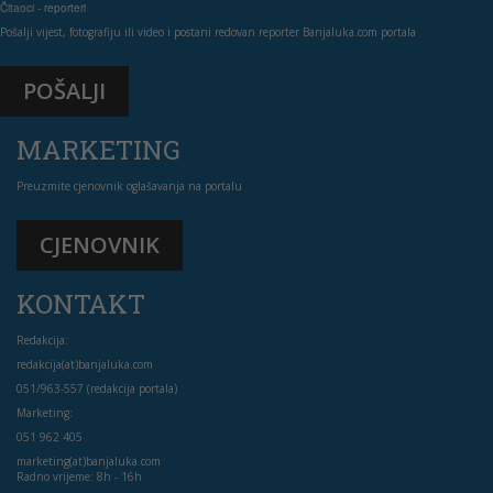
Čitaoci - reporteri
Pošalji vijest, fotografiju ili video i postani redovan reporter Banjaluka.com portala
POŠALJI
MARKETING
Preuzmite cjenovnik oglašavanja na portalu
CJENOVNIK
KONTAKT
Redakcija:
redakcija(at)banjaluka.com
051/963-557 (redakcija portala)
Marketing:
051 962 405
marketing(at)banjaluka.com
Radno vrijeme: 8h - 16h