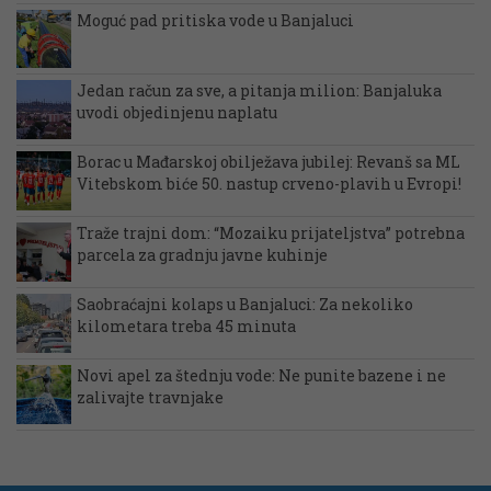
Moguć pad pritiska vode u Banjaluci
Jedan račun za sve, a pitanja milion: Banjaluka
uvodi objedinjenu naplatu
Borac u Mađarskoj obilježava jubilej: Revanš sa ML
Vitebskom biće 50. nastup crveno-plavih u Evropi!
Traže trajni dom: “Mozaiku prijateljstva” potrebna
parcela za gradnju javne kuhinje
Saobraćajni kolaps u Banjaluci: Za nekoliko
kilometara treba 45 minuta
Novi apel za štednju vode: Ne punite bazene i ne
zalivajte travnjake