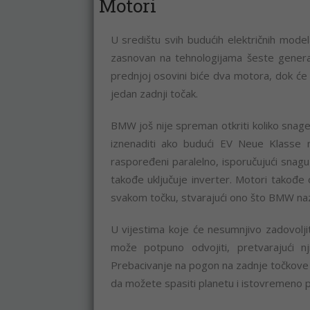
Motori
U središtu svih budućih električnih mod
zasnovan na tehnologijama šeste genera
prednjoj osovini biće dva motora, dok će 
jedan zadnji točak.
BMW još nije spreman otkriti koliko snage
iznenaditi ako budući EV Neue Klasse m
raspoređeni paralelno, isporučujući snag
takođe uključuje inverter. Motori takođ
svakom točku, stvarajući ono što BMW nazi
U vijestima koje će nesumnjivo zadovolji
može potpuno odvojiti, pretvarajući 
Prebacivanje na pogon na zadnje točkove 
da možete spasiti planetu i istovremeno p