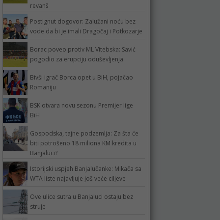
revanš
Postignut dogovor: Zalužani noću bez
vode da bi je imali Dragočaj i Potkozarje
Borac poveo protiv ML Vitebska: Savić
pogodio za erupciju oduševljenja
Bivši igrač Borca opet u BiH, pojačao
Romaniju
BSK otvara novu sezonu Premijer lige
BiH
Gospodska, tajne podzemlja: Za šta će
biti potrošeno 18 miliona KM kredita u
Banjaluci?
Istorijski uspjeh Banjalučanke: Mikača sa
WTA liste najavljuje još veće ciljeve
Ove ulice sutra u Banjaluci ostaju bez
struje