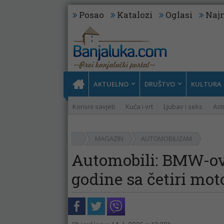
Posao
Katalozi
Oglasi
Najn
AKTUELNO
DRUŠTVO
KULTURA
Korisni savjeti
Kuća i vrt
Ljubav i seks
Ast
MAGAZIN
AUTOMOBILIZAM
Automobili: BMW-ov 
godine sa četiri mot