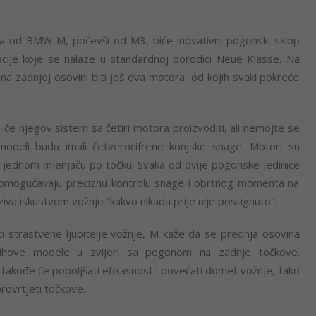
ela od BMW M, počevši od M3, biće inovativni pogonski sklop
cije koje se nalaze u standardnoj porodici Neue Klasse. Na
na zadnjoj osovini biti još dva motora, od kojih svaki pokreće
 će njegov sistem sa četiri motora proizvoditi, ali nemojte se
odeli budu imali četverocifrene konjske snage. Motori su
u jednom mjenjaču po točku. Svaka od dvije pogonske jedinice
e omogućavaju preciznu kontrolu snage i obrtnog momenta na
va iskustvom vožnje “kakvo nikada prije nije postignuto”.
ti strastvene ljubitelje vožnje, M kaže da se prednja osovina
njihove modele u zvijeri sa pogonom na zadnje točkove.
takođe će poboljšati efikasnost i povećati domet vožnje, tako
rovrtjeti točkove.