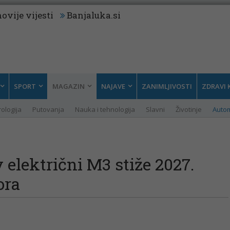
ovije vijesti
Banjaluka.si
SPORT
MAGAZIN
NAJAVE
ZANIMLJIVOSTI
ZDRAVI 
rologija
Putovanja
Nauka i tehnologija
Slavni
Životinje
Auto
električni M3 stiže 2027.
ora