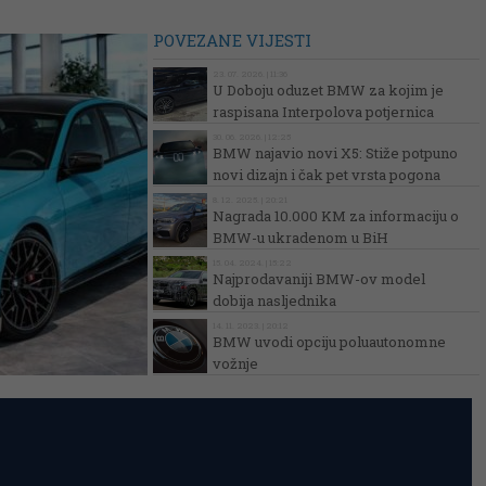
POVEZANE VIJESTI
23. 07. 2026. | 11:36
U Doboju oduzet BMW za kojim je
raspisana Interpolova potjernica
30. 06. 2026. | 12:25
BMW najavio novi X5: Stiže potpuno
novi dizajn i čak pet vrsta pogona
8. 12. 2025. | 20:21
Nagrada 10.000 KM za informaciju o
BMW-u ukradenom u BiH
15. 04. 2024. | 15:22
Najprodavaniji BMW-ov model
dobija nasljednika
14. 11. 2023. | 20:12
BMW uvodi opciju poluautonomne
vožnje