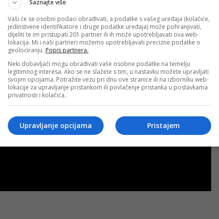
Saznajte više
Vaši će se osobni podaci obrađivati, a podatke s vašeg uređaja (kolačiće,
jedinstvene identifikatore i druge podatke uređaja) može pohranjivati,
dijeliti te im pristupati 201 partner ili ih može upotrebljavati ova web-
lokacija. Mi i naši partneri možemo upotrebljavati precizne podatke o
geolociranju.
Popis partnera.
Neki dobavljači mogu obrađivati vaše osobne podatke na temelju
legitimnog interesa. Ako se ne slažete s tim, u nastavku možete upravljati
svojim opcijama. Potražite vezu pri dnu ove stranice ili na izborniku web-
lokacije za upravljanje pristankom ili povlačenje pristanka u postavkama
privatnosti i kolačića.
Upravljanje opcijama
Pristajem