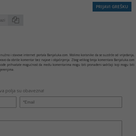
PRIJAVI GREŠKU
Kopirati
nužno i stavove internet portala Banjaluka.com. Molimo korisnike da se suzdrže od vrijeđanja,
pravo da obriše komentar bez najave i objašnjenja. Zbog velikog broja komentara Banjaluka.com
c takođe prihvatate mogućnost da među komentarima mogu biti pronađeni sadržaji koji mogu biti
jerenjima.
Sva polja su obavezna!