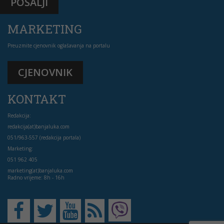
POŠALJI
MARKETING
Preuzmite cjenovnik oglašavanja na portalu
CJENOVNIK
KONTAKT
Redakcija:
redakcija(at)banjaluka.com
051/963-557 (redakcija portala)
Marketing:
051 962 405
marketing(at)banjaluka.com
Radno vrijeme: 8h - 16h