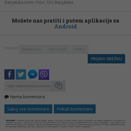
Banjaluka.com/ Foto: GU Banjaluka
Možete nas pratiti i putem aplikacije za
Android
TAGOVI:
BANJALUKA
TROTOART
VIDEO
PRIJAVI GREŠKU
Nema komentara
Kopirati
Sakrij sve komentare
Prikaži komentare
NAPOMENA:
Komentari odražavaju stavove njihovih autora, a ne nužno i stavove internet portala Banjaluka.com. Molimo korisnike da se suzdrže od
vrijeđanja, psovanja i vulgarnog izražavanja. Portal Banjaluka.com zadržava pravo da obriše komentar bez najave i objašnjenja. Zbog velikog broja
komentara Banjaluka.com nije dužan obrisati sve komentare koji krše pravila. Kao čitalac takođe prihvatate mogućnost da među komentarima mogu
biti pronađeni sadržaji koji mogu biti u suprotnosti sa vašim vjerskim, moralnim i drugim načelima i uvjerenjima.