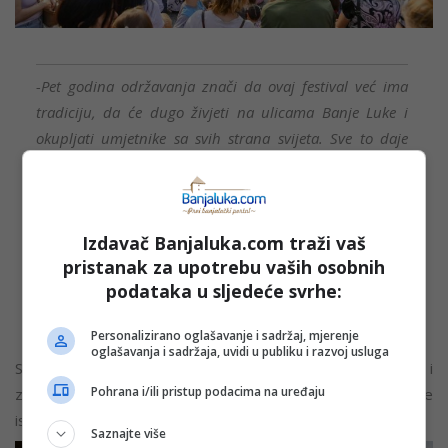
-Pet godina održavanja znači da ovaj festival već ima
tradiciju, da će dugo živjeti na ulicama Banje Luke i
okupljati umjetnike sa svih strana svijeta. Sve to daje
podstrek našim domaćim umjetnicima da izađu na
ulicu, pokažu šta znaju i druže se sa publikom, te na taj
način prošire scenu. Banski dvor nije jedino mjesto gdje
Izdavač Banjaluka.com traži vaš
se može slušati muzika, pozorište nije jedino mjesto gdje
pristanak za upotrebu vaših osobnih
se može glumiti, a atelje nije jedino mjesto gdje možemo
podataka u sljedeće svrhe:
vidjeti šta nam slikar predstavlja- sve to možete doživjeti
i na ulicama Banje Luke- rekao je Guzijan.
Personalizirano oglašavanje i sadržaj, mjerenje
oglašavanja i sadržaja, uvidi u publiku i razvoj usluga
Svečano otvaranje proteklo je u znaku pozitivne energije i
Pohrana i/ili pristup podacima na uređaju
zajedništva, a svaki kutak grada i u narednim danima biće
ispunjen posebnim duhom koji festival donosi.
Saznajte više