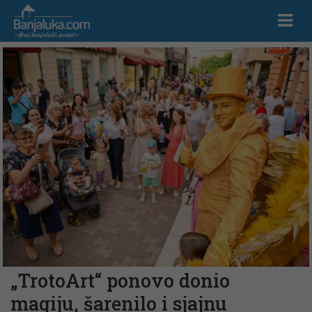
„TrotoArt“ ponovo donio
magiju, šarenilo i sjajnu