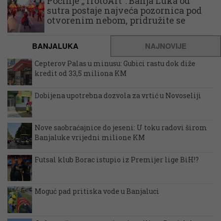
Počinje „TrotoArt“: Banja Luka od
sutra postaje najveća pozornica pod
otvorenim nebom, pridružite se
BANJALUKA
NAJNOVIJE
Cepterov Palas u minusu: Gubici rastu dok diže
kredit od 33,5 miliona KM
Dobijena upotrebna dozvola za vrtić u Novoseliji
Nove saobraćajnice do jeseni: U toku radovi širom
Banjaluke vrijedni milione KM
Futsal klub Borac istupio iz Premijer lige BiH!?
Moguć pad pritiska vode u Banjaluci