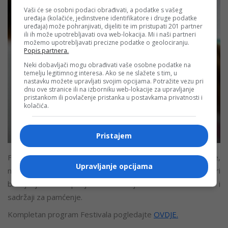
Vaši će se osobni podaci obrađivati, a podatke s vašeg
uređaja (kolačiće, jedinstvene identifikatore i druge podatke
uređaja) može pohranjivati, dijeliti te im pristupati 201 partner
ili ih može upotrebljavati ova web-lokacija. Mi i naši partneri
možemo upotrebljavati precizne podatke o geolociranju.
Popis partnera.
Neki dobavljači mogu obrađivati vaše osobne podatke na
temelju legitimnog interesa. Ako se ne slažete s tim, u
nastavku možete upravljati svojim opcijama. Potražite vezu pri
dnu ove stranice ili na izborniku web-lokacije za upravljanje
pristankom ili povlačenje pristanka u postavkama privatnosti i
kolačića.
Pristajem
Festival će tokom narednih dana ponuditi brojne sadržaje,
Upravljanje opcijama
nastupe, radionice i zanimljive programe, a već prve večeri
bilo je jasno da posjetioce očekuju nezaboravni trenuci i
sadržaji za pamćenje.
Kompletan program Festivala pogledajte
OVDJE.