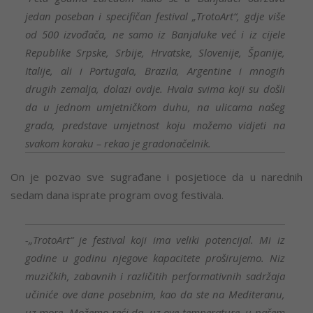
jedan poseban i specifičan festival „TrotoArt“, gdje više
od 500 izvođača, ne samo iz Banjaluke već i iz cijele
Republike Srpske, Srbije, Hrvatske, Slovenije, Španije,
Italije, ali i Portugala, Brazila, Argentine i mnogih
drugih zemalja, dolazi ovdje. Hvala svima koji su došli
da u jednom umjetničkom duhu, na ulicama našeg
grada, predstave umjetnost koju možemo vidjeti na
svakom koraku – rekao je gradonačelnik.
On je pozvao sve sugrađane i posjetioce da u narednih
sedam dana isprate program ovog festivala.
-„TrotoArt“ je festival koji ima veliki potencijal. Mi iz
godine u godinu njegove kapacitete proširujemo. Niz
muzičkih, zabavnih i različitih performativnih sadržaja
učiniće ove dane posebnim, kao da ste na Mediteranu,
uz more. Možemo reći da, uz ove temperature, u našem