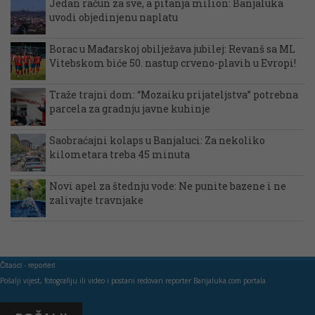
Jedan račun za sve, a pitanja milion: Banjaluka
uvodi objedinjenu naplatu
Borac u Mađarskoj obilježava jubilej: Revanš sa ML
Vitebskom biće 50. nastup crveno-plavih u Evropi!
Traže trajni dom: “Mozaiku prijateljstva” potrebna
parcela za gradnju javne kuhinje
Saobraćajni kolaps u Banjaluci: Za nekoliko
kilometara treba 45 minuta
Novi apel za štednju vode: Ne punite bazene i ne
zalivajte travnjake
Čitaoci - reporteri
Pošalji vijest, fotografiju ili video i postani redovan reporter Banjaluka.com portala